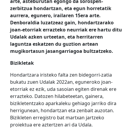
arte, asteburutan egongo da sorospen-
zerbitzua hondartzan, eta egun horretatik
aurrera, egunero, irailaren 15era arte.
Denboraldia luzatzeaz gain, hondartzarako
joan-etorriak errazteko neurriak ere hartu ditu
Udalak azken urteetan, eta herritarren
laguntza eskatzen du guztion artean
mugikortasun jasangarriagoa bultzatzeko.
Bizikletak
Hondartzara iristeko falta zen bidegorri-zatia
bukatu zuen Udalak 2022an, eguneroko joan-
etorriak ez ezik, uda sasoian egiten direnak ere
errazteko. Datozen hilabeteetan, gainera,
bizikletentzako aparkaleku gehiago jarriko dira
herrigunean, hondartzan eta zenbait auzotan.
Bizikleten erregistro bat martxan jartzeko
proiektua ere aztertzen ari da Udala.