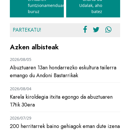
funtzionamenduari
Udalak, aho
buruz
batez
PARTEKATU!
Azken albisteak
2026/08/05
Abuztuaren 13an hondarrezko eskultura tailerra
emango du Andoni Bastarrikak
2026/08/04
Karela kiroldegia itxita egongo da abuztuaren
17tik 30era
2026/07/29
200 herritarrek baino gehiagok eman dute izena