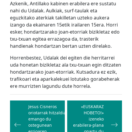
Azkenik, Antillako kabinen erabilera ere sustatu
nahi du Udalak. Aulkiak, surf-taulak eta
eguzkitako aterkiak takilletan uzteko aukera
izango da ekainaren 15etik irailaren 15era. Horri
esker, hondartzarako joan-etorriak bizikletaz edo
txu-txuan egitea errazagoa da, trasterik
handienak hondartzan bertan uzten direlako.
Horrenbestez, Udalak dei egiten die herritarrei
uda honetan bizikletaz ala txu-txuan egin ditzaten
hondartzarako joan-etorriak. Kutsadura ez ezik,
trafikoari eta aparkalekuei lotutako gorabeherak
ere murrizten lagundu dute horrela.
Bidalketetan
zehar
Jesus Cisneros
«EUSKARAZ
oriotarrak hitzaldia
HOBETO!»
nabigatu
emango du
izeneko
ostegunean
erabilera-plana
errioaren
onartu du