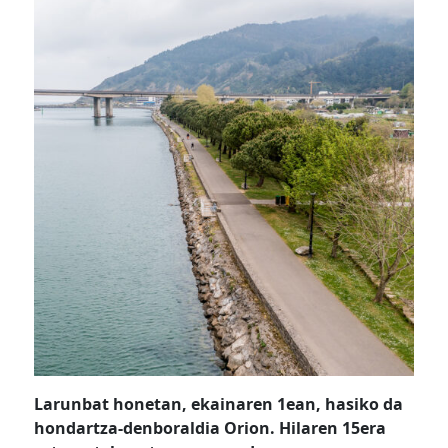
Larunbat honetan, ekainaren 1ean, hasiko da
hondartza-denboraldia Orion. Hilaren 15era