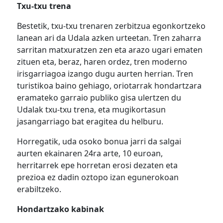
Txu-txu trena
Bestetik, txu-txu trenaren zerbitzua egonkortzeko
lanean ari da Udala azken urteetan. Tren zaharra
sarritan matxuratzen zen eta arazo ugari ematen
zituen eta, beraz, haren ordez, tren moderno
irisgarriagoa izango dugu aurten herrian. Tren
turistikoa baino gehiago, oriotarrak hondartzara
eramateko garraio publiko gisa ulertzen du
Udalak txu-txu trena, eta mugikortasun
jasangarriago bat eragitea du helburu.
Horregatik, uda osoko bonua jarri da salgai
aurten ekainaren 24ra arte, 10 euroan,
herritarrek epe horretan erosi dezaten eta
prezioa ez dadin oztopo izan egunerokoan
erabiltzeko.
Hondartzako kabinak