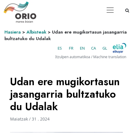
Hasiera
>
Albisteak
>
Udan ere mugikortasun jasangarria
bultzatuko du Udalak
ES
FR
EN
CA
GL
Itzulpen automatikoa / Machine translation
Udan ere mugikortasun
jasangarria bultzatuko
du Udalak
Maiatzak / 31 . 2024