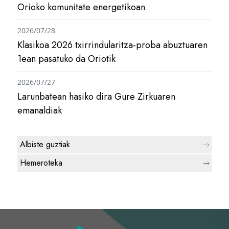
Orioko komunitate energetikoan
2026/07/28
Klasikoa 2026 txirrindularitza-proba abuztuaren
1ean pasatuko da Oriotik
2026/07/27
Larunbatean hasiko dira Gure Zirkuaren
emanaldiak
Albiste guztiak
Hemeroteka