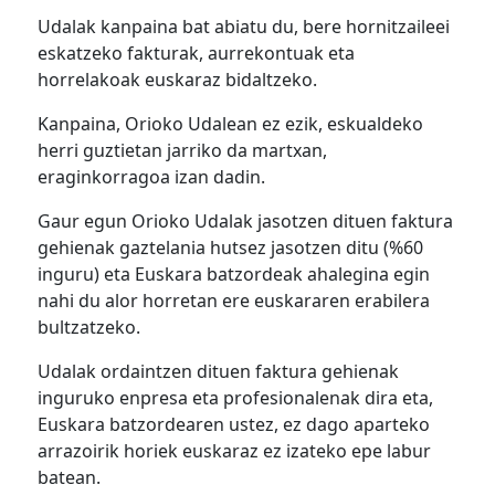
Udalak kanpaina bat abiatu du, bere hornitzaileei
eskatzeko fakturak, aurrekontuak eta
horrelakoak euskaraz bidaltzeko.
Kanpaina, Orioko Udalean ez ezik, eskualdeko
herri guztietan jarriko da martxan,
eraginkorragoa izan dadin.
Gaur egun Orioko Udalak jasotzen dituen faktura
gehienak gaztelania hutsez jasotzen ditu (%60
inguru) eta Euskara batzordeak ahalegina egin
nahi du alor horretan ere euskararen erabilera
bultzatzeko.
Udalak ordaintzen dituen faktura gehienak
inguruko enpresa eta profesionalenak dira eta,
Euskara batzordearen ustez, ez dago aparteko
arrazoirik horiek euskaraz ez izateko epe labur
batean.