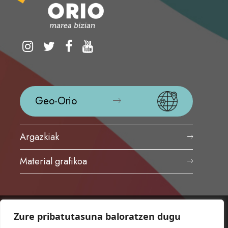
Geo-Orio
Argazkiak
Material grafikoa
Zure pribatutasuna baloratzen dugu
ORIOKO UDALA