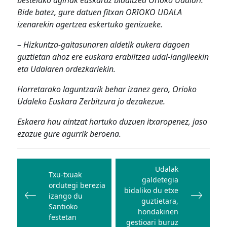
bestelako agiriak euskaraz bidaltzea Orioko Udalari.
Bide batez, gure datuen fitxan ORIOKO UDALA
izenarekin agertzea eskertuko genizueke.
– Hizkuntza-gaitasunaren aldetik aukera dagoen
guztietan ahoz ere euskara erabiltzea udal-langileekin
eta Udalaren ordezkariekin.
Horretarako laguntzarik behar izanez gero, Orioko
Udaleko Euskara Zerbitzura jo dezakezue.
Eskaera hau aintzat hartuko duzuen itxaropenez, jaso
ezazue gure agurrik beroena.
Bidalketetan
zehar
Udalak
Txu-txuak
galdetegia
nabigatu
ordutegi berezia
bidaliko du etxe
izango du
guztietara,
Santioko
hondakinen
festetan
gestioari buruz