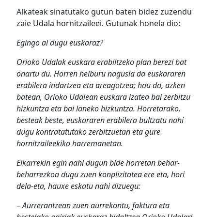
Alkateak sinatutako gutun baten bidez zuzendu
zaie Udala hornitzaileei. Gutunak honela dio:
Egingo al dugu euskaraz?
Orioko Udalak euskara erabiltzeko plan berezi bat
onartu du. Horren helburu nagusia da euskararen
erabilera indartzea eta areagotzea; hau da, azken
batean, Orioko Udalean euskara izatea bai zerbitzu
hizkuntza eta bai laneko hizkuntza. Horretarako,
besteak beste, euskararen erabilera bultzatu nahi
dugu kontratatutako zerbitzuetan eta gure
hornitzaileekiko harremanetan.
Elkarrekin egin nahi dugun bide horretan behar-
beharrezkoa dugu zuen konplizitatea ere eta, hori
dela-eta, hauxe eskatu nahi dizuegu:
– Aurrerantzean zuen aurrekontu, faktura eta