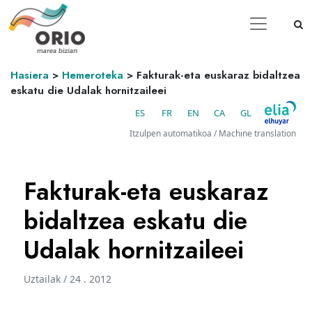
Hasiera
>
Hemeroteka
>
Fakturak-eta euskaraz bidaltzea
eskatu die Udalak hornitzaileei
ES
FR
EN
CA
GL
Itzulpen automatikoa / Machine translation
Fakturak-eta euskaraz
bidaltzea eskatu die
Udalak hornitzaileei
Uztailak / 24 . 2012