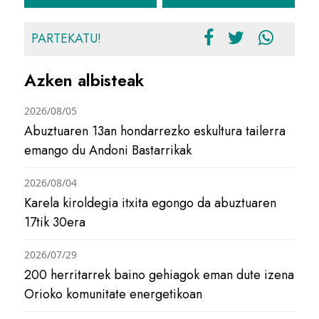
PARTEKATU!
Azken albisteak
2026/08/05
Abuztuaren 13an hondarrezko eskultura tailerra
emango du Andoni Bastarrikak
2026/08/04
Karela kiroldegia itxita egongo da abuztuaren
17tik 30era
2026/07/29
200 herritarrek baino gehiagok eman dute izena
Orioko komunitate energetikoan