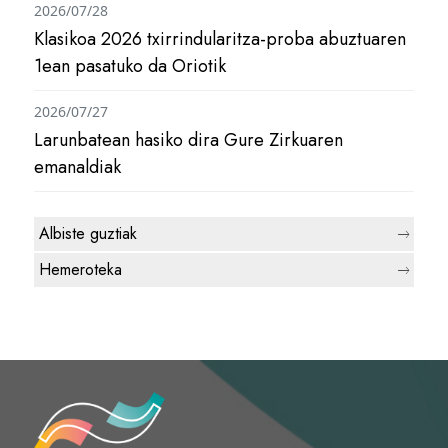
2026/07/28
Klasikoa 2026 txirrindularitza-proba abuztuaren
1ean pasatuko da Oriotik
2026/07/27
Larunbatean hasiko dira Gure Zirkuaren
emanaldiak
Albiste guztiak
Hemeroteka