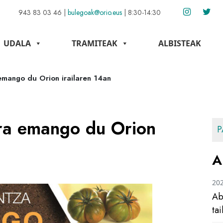
943 83 03 46
|
bulegoak@orio.eus
|
8:30-14:30
UDALA
TRAMITEAK
ALBISTEAK
emango du Orion irailaren 14an
rra emango du Orion
P
A
20
Ab
ta