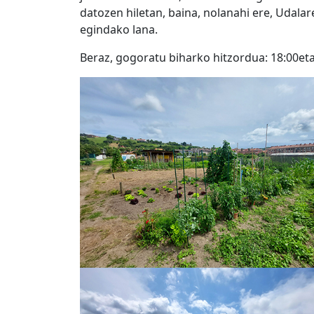
datozen hiletan, baina, nolanahi ere, Udalar
egindako lana.
Beraz, gogoratu biharko hitzordua: 18:00et