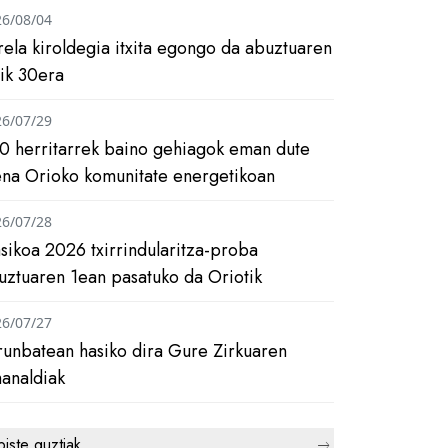
26/08/04
rela kiroldegia itxita egongo da abuztuaren
tik 30era
26/07/29
0 herritarrek baino gehiagok eman dute
ena Orioko komunitate energetikoan
26/07/28
asikoa 2026 txirrindularitza-proba
uztuaren 1ean pasatuko da Oriotik
26/07/27
runbatean hasiko dira Gure Zirkuaren
analdiak
biste guztiak