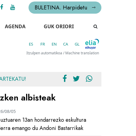
BULETINA. Harpidetu
AGENDA
GUK ORIORI
ES
FR
EN
CA
GL
Itzulpen automatikoa / Machine translation
ARTEKATU!
zken albisteak
26/08/05
uztuaren 13an hondarrezko eskultura
ilerra emango du Andoni Bastarrikak