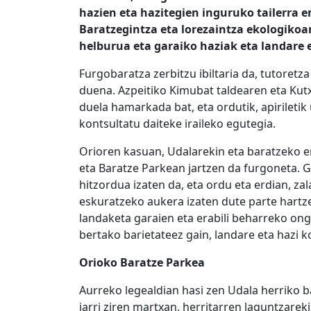
hazien eta hazitegien inguruko tailerra e
Baratzegintza eta lorezaintza ekologikoar
helburua eta garaiko haziak eta landare 
Furgobaratza zerbitzu ibiltaria da, tutoret
duena. Azpeitiko Kimubat taldearen eta Kut
duela hamarkada bat, eta ordutik, apiriletik 
kontsultatu daiteke iraileko egutegia.
Orioren kasuan, Udalarekin eta baratzeko era
eta Baratze Parkean jartzen da furgoneta. G
hitzordua izaten da, eta ordu eta erdian, za
eskuratzeko aukera izaten dute parte hartz
landaketa garaien eta erabili beharreko on
bertako barietateez gain, landare eta hazi k
Orioko Baratze Parkea
Aurreko legealdian hasi zen Udala herriko 
jarri ziren martxan, herritarren laguntzare