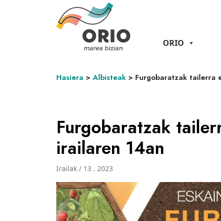
ORIO
Hasiera
>
Albisteak
>
Furgobaratzak tailerra 
Furgobaratzak taile
irailaren 14an
Irailak / 13 . 2023