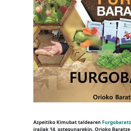
Azpeitiko Kimubat taldearen
Furgobaratza
irailak 14, ostegunarekin. Orioko Baratze