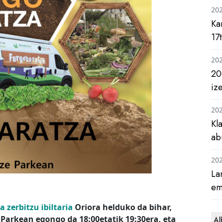
20
Ka
17
20
20
iz
20
Kl
ab
20
La
em
 zerbitzu ibiltaria
Oriora helduko da bihar,
 Parkean egongo da 18:00etatik 19:30era, eta
Al