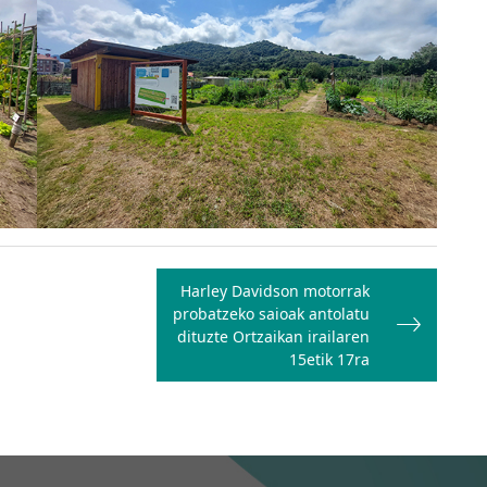
Harley Davidson motorrak
probatzeko saioak antolatu
dituzte Ortzaikan irailaren
15etik 17ra