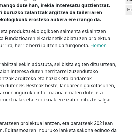
mango dute han, irekia interesatu guztientzat.
He
i buruzko zalantzak argitzea da tailerraren
ekologikoak erosteko aukera ere izango da.
za eta produktu ekologikoen salmenta eskaintzen
xa Fundazioaren elkarlanetik abiatu zen proiektua
urrira, herriz herri ibiltzen da furgoneta.
Hemen
biltzaileekin adostuta, sei bisita egiten ditu urtean,
aian interesa duten herritarrei zuzendutako
lantzak argitzeko eta haziak eta landareak
en dutenek. Besteak beste, landareen gaixotasunen,
garrien inguruko informazioa ematen dute, eta
omertzialak eta exotikoak ere izaten dituzte salgai.
baratzeen proiektua lantzen, eta baratzeak 2021ean
kin. Egitasmoaren inguruko lanketa sakona egingo da