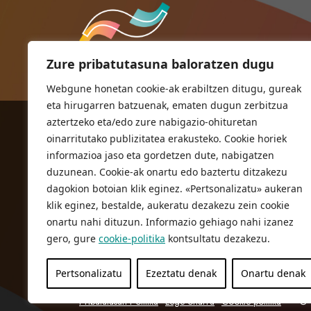
Zure pribatutasuna baloratzen dugu
Webgune honetan cookie-ak erabiltzen ditugu, gureak
eta hirugarren batzuenak, ematen dugun zerbitzua
aztertzeko eta/edo zure nabigazio-ohituretan
ORIOKO UDALA
oinarritutako publizitatea erakusteko. Cookie horiek
Herriko plaza,1
informazioa jaso eta gordetzen dute, nabigatzen
20810 Orio (Gipuzkoa)
duzunean. Cookie-ak onartu edo baztertu ditzakezu
T. 943 83 03 46
dagokion botoian klik eginez. «Pertsonalizatu» aukeran
klik eginez, bestalde, aukeratu dezakezu zein cookie
bulegoak@orio.eus
onartu nahi dituzun. Informazio gehiago nahi izanez
gero, gure
cookie-politika
kontsultatu dezakezu.
Pertsonalizatu
Ezeztatu denak
Onartu denak
Pribatutasun Politika
Lege oharra
Cookie politika
© 