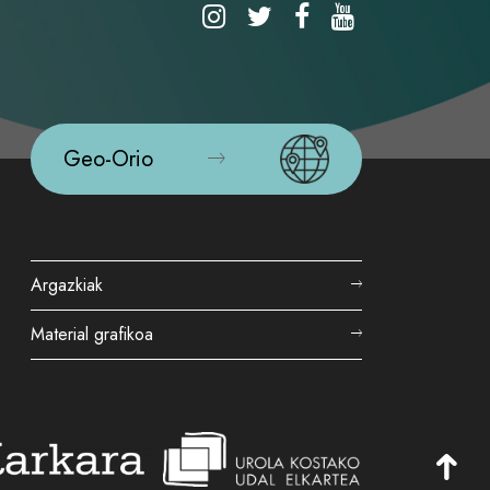
Geo-Orio
Argazkiak
Material grafikoa