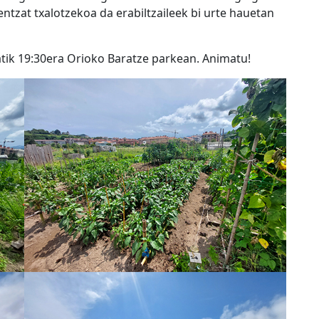
entzat txalotzekoa da erabiltzaileek bi urte hauetan
atik 19:30era Orioko Baratze parkean. Animatu!