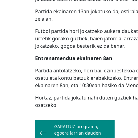
Partida ekainaren 13an jokatuko da, ostiral
zelaian.
Futbol partida hori jokatzeko aukera daukate
urtetik gorako guztiek, haien jatorria, arraza
Jokatzeko, gogoa besterik ez da behar.
Entrenamendua ekainaren 8an
Partida antolatzeko, hori bai, ezinbestekoa
osatu eta kontu batzuk erabakitzeko. Entr
ekainaren 8an, eta 10:30ean hasiko da Mendi
Hortaz, partida jokatu nahi duten guztiek h
osatzeko.
Bidalketetan
GARAITUZ programa,
zehar
egoera larrian dauden