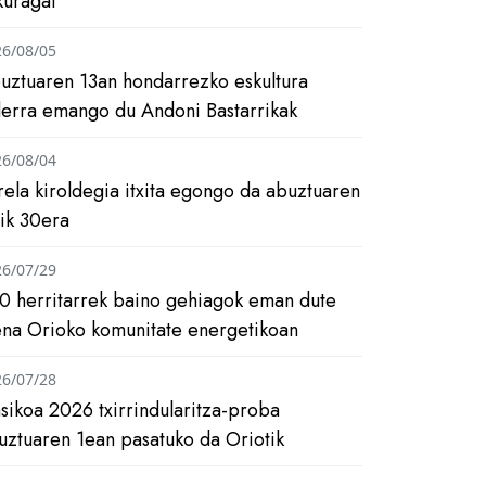
kuragai
26/08/05
uztuaren 13an hondarrezko eskultura
ilerra emango du Andoni Bastarrikak
26/08/04
rela kiroldegia itxita egongo da abuztuaren
tik 30era
26/07/29
0 herritarrek baino gehiagok eman dute
ena Orioko komunitate energetikoan
26/07/28
asikoa 2026 txirrindularitza-proba
uztuaren 1ean pasatuko da Oriotik