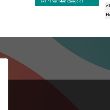
ekainaren 14an izango da
Al
He