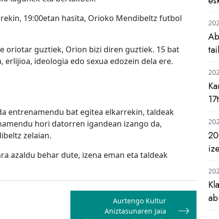
es
arekin, 19:00etan hasita, Orioko Mendibeltz futbol
20
Ab
ta
 oriotar guztiek, Orion bizi diren guztiek. 15 bat
, erlijioa, ideologia edo sexua edozein dela ere.
20
Ka
17
 da entrenamendu bat egitea elkarrekin, taldeak
20
enamendu hori datorren igandean izango da,
20
beltz zelaian.
iz
ara azaldu behar dute, izena eman eta taldeak
20
Kl
ab
Aurtengo Kultur
Aniztasunaren Jaia