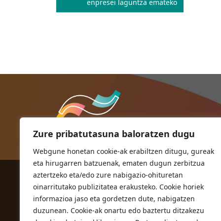
nabigatu
enpresei laguntza emateko
Zure pribatutasuna baloratzen dugu
Webgune honetan cookie-ak erabiltzen ditugu, gureak
eta hirugarren batzuenak, ematen dugun zerbitzua
aztertzeko eta/edo zure nabigazio-ohituretan
ORIOKO UDALA
oinarritutako publizitatea erakusteko. Cookie horiek
Herriko plaza,1
informazioa jaso eta gordetzen dute, nabigatzen
20810 Orio (Gipuzkoa)
duzunean. Cookie-ak onartu edo baztertu ditzakezu
T. 943 83 03 46