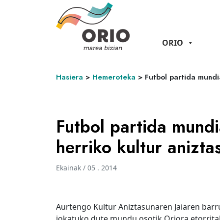
ORIO
Hasiera
>
Hemeroteka
>
Futbol partida mundi
Futbol partida mundi
herriko kultur anizt
Ekainak / 05 . 2014
Aurtengo Kultur Aniztasunaren Jaiaren barru
jokatuko dute mundu osotik Oriora etorrita