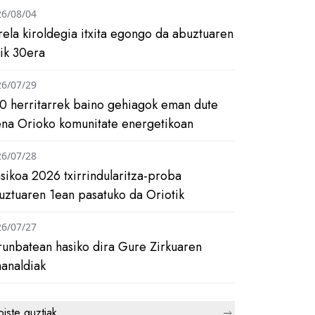
26/08/04
rela kiroldegia itxita egongo da abuztuaren
tik 30era
26/07/29
0 herritarrek baino gehiagok eman dute
ena Orioko komunitate energetikoan
26/07/28
asikoa 2026 txirrindularitza-proba
uztuaren 1ean pasatuko da Oriotik
26/07/27
runbatean hasiko dira Gure Zirkuaren
analdiak
biste guztiak