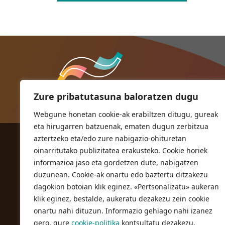
Zure pribatutasuna baloratzen dugu
Webgune honetan cookie-ak erabiltzen ditugu, gureak
eta hirugarren batzuenak, ematen dugun zerbitzua
aztertzeko eta/edo zure nabigazio-ohituretan
ORIOKO UDALA
oinarritutako publizitatea erakusteko. Cookie horiek
Herriko plaza,1
informazioa jaso eta gordetzen dute, nabigatzen
20810 Orio (Gipuzkoa)
duzunean. Cookie-ak onartu edo baztertu ditzakezu
T. 943 83 03 46
dagokion botoian klik eginez. «Pertsonalizatu» aukeran
klik eginez, bestalde, aukeratu dezakezu zein cookie
bulegoak@orio.eus
onartu nahi dituzun. Informazio gehiago nahi izanez
gero, gure
cookie-politika
kontsultatu dezakezu.