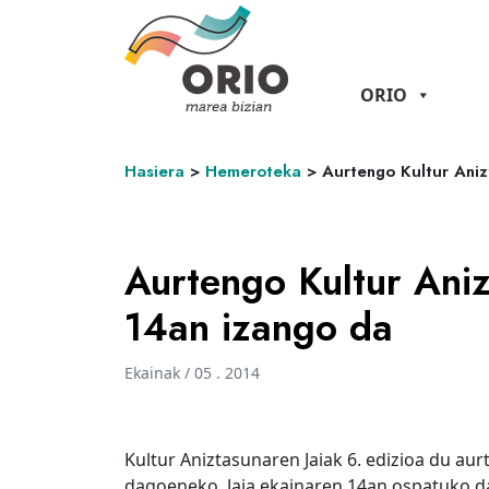
ORIO
Hasiera
>
Hemeroteka
>
Aurtengo Kultur Aniz
Aurtengo Kultur Aniz
14an izango da
Ekainak / 05 . 2014
Kultur Aniztasunaren Jaiak 6. edizioa du au
dagoeneko. Jaia ekainaren 14an ospatuko da