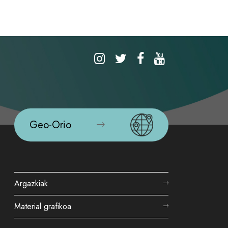
Geo-Orio
Argazkiak
Material grafikoa