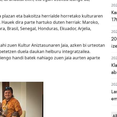
20
Ka
a plazan eta bakoitza herrialde horretako kulturaren
17
 Hauek dira parte hartuko duten herriak: Maroko,
ara, Brasil, Senegal, Honduras, Ekuador, Arjelia,
20
20
hi zuen Kultur Aniztasunaren Jaia, azken bi urteotan
iz
betetzen duela daukan helburu integratzailea.
hiengo handi batek nahiago zuen jaia aurten aparte
20
Kl
ab
20
La
em
Al