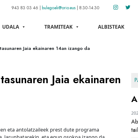
943 83 03 46
|
bulegoak@orio.eus
|
8:30-14:30
UDALA
TRAMITEAK
ALBISTEAK
tasunaren Jaia ekainaren 14an izango da
tasunaren Jaia ekainaren
P
A
20
Ab
ta
rten eta antolatzaileek prest dute programa
, larunbatarekin, eta egun osokoa izango da,