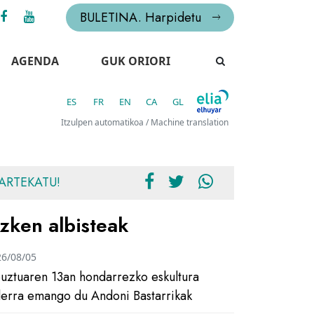
BULETINA. Harpidetu
AGENDA
GUK ORIORI
ES
FR
EN
CA
GL
Itzulpen automatikoa / Machine translation
ARTEKATU!
zken albisteak
26/08/05
uztuaren 13an hondarrezko eskultura
ilerra emango du Andoni Bastarrikak