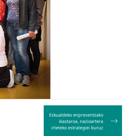
Eskualdeko enpresentzako
ikastaroa, nazioartera
irteteko estrategiei buruz