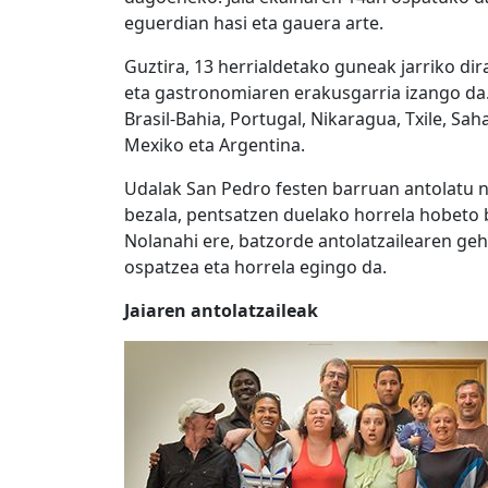
eguerdian hasi eta gauera arte.
Guztira, 13 herrialdetako guneak jarriko dir
eta gastronomiaren erakusgarria izango da.
Brasil-Bahia, Portugal, Nikaragua, Txile, Sah
Mexiko eta Argentina.
Udalak San Pedro festen barruan antolatu na
bezala, pentsatzen duelako horrela hobeto 
Nolanahi ere, batzorde antolatzailearen ge
ospatzea eta horrela egingo da.
Jaiaren antolatzaileak