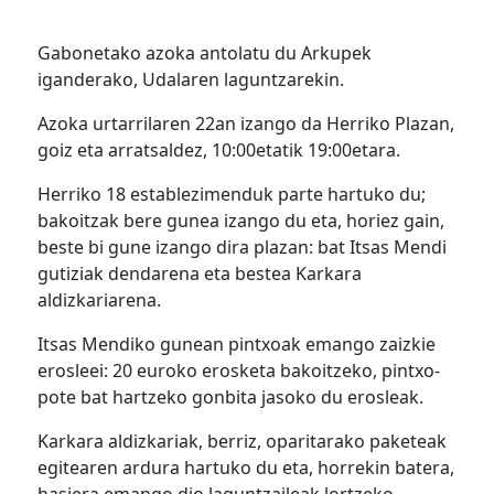
Gabonetako azoka antolatu du Arkupek
iganderako, Udalaren laguntzarekin.
Azoka urtarrilaren 22an izango da Herriko Plazan,
goiz eta arratsaldez, 10:00etatik 19:00etara.
Herriko 18 establezimenduk parte hartuko du;
bakoitzak bere gunea izango du eta, horiez gain,
beste bi gune izango dira plazan: bat Itsas Mendi
gutiziak dendarena eta bestea Karkara
aldizkariarena.
Itsas Mendiko gunean pintxoak emango zaizkie
erosleei: 20 euroko erosketa bakoitzeko, pintxo-
pote bat hartzeko gonbita jasoko du erosleak.
Karkara aldizkariak, berriz, oparitarako paketeak
egitearen ardura hartuko du eta, horrekin batera,