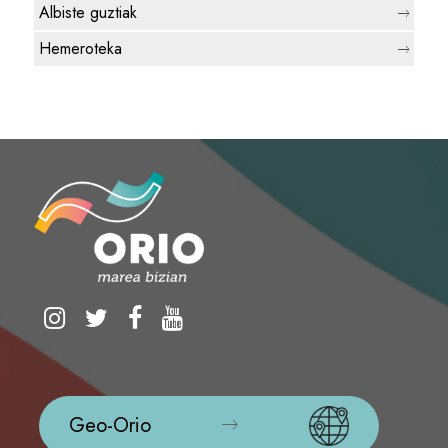
Albiste guztiak
Hemeroteka
Geo-Orio