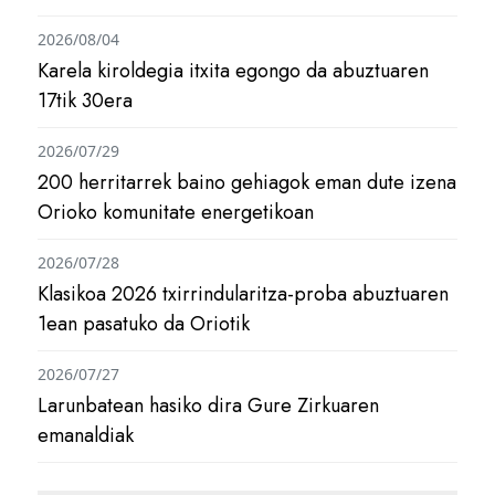
2026/08/04
Karela kiroldegia itxita egongo da abuztuaren
17tik 30era
2026/07/29
200 herritarrek baino gehiagok eman dute izena
Orioko komunitate energetikoan
2026/07/28
Klasikoa 2026 txirrindularitza-proba abuztuaren
1ean pasatuko da Oriotik
2026/07/27
Larunbatean hasiko dira Gure Zirkuaren
emanaldiak