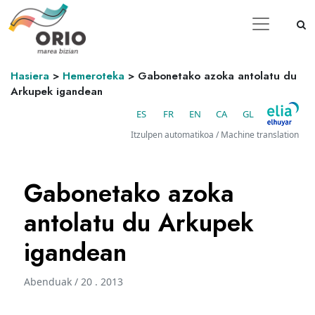
Hasiera
>
Hemeroteka
>
Gabonetako azoka antolatu du
Arkupek igandean
ES
FR
EN
CA
GL
Itzulpen automatikoa / Machine translation
Gabonetako azoka
antolatu du Arkupek
igandean
Abenduak / 20 . 2013