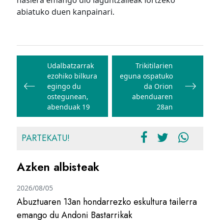
hasiera emango dio laguntzaileak lortzeko
abiatuko duen kanpainari.
Bidalketetan
zehar
Udalbatzarrak
Trikitilarien
ezohiko bilkura
eguna ospatuko
nabigatu
egingo du
da Orion
ostegunean,
abenduaren
abenduak 19
28an
PARTEKATU!
Azken albisteak
2026/08/05
Abuztuaren 13an hondarrezko eskultura tailerra
emango du Andoni Bastarrikak