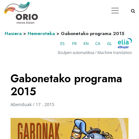
Hasiera
>
Hemeroteka
>
Gabonetako programa 2015
ES
FR
EN
CA
GL
Itzulpen automatikoa / Machine translation
Gabonetako programa
2015
Abenduak / 17 . 2015