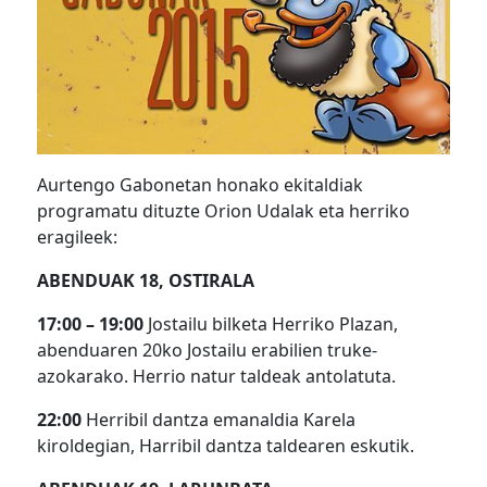
Aurtengo Gabonetan honako ekitaldiak
programatu dituzte Orion Udalak eta herriko
eragileek:
ABENDUAK 18, OSTIRALA
17:00 – 19:00
Jostailu bilketa Herriko Plazan,
abenduaren 20ko Jostailu erabilien truke-
azokarako. Herrio natur taldeak antolatuta.
22:00
Herribil dantza emanaldia Karela
kiroldegian, Harribil dantza taldearen eskutik.