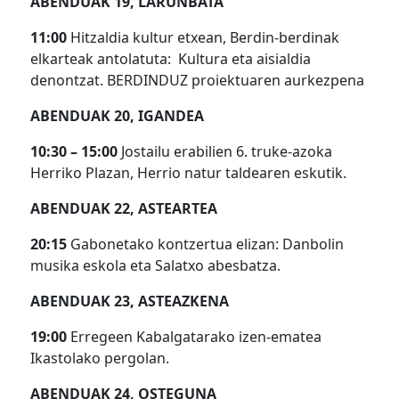
ABENDUAK 19, LARUNBATA
11:00
Hitzaldia kultur etxean, Berdin-berdinak
elkarteak antolatuta: Kultura eta aisialdia
denontzat. BERDINDUZ proiektuaren aurkezpena
ABENDUAK 20, IGANDEA
10:30 – 15:00
Jostailu erabilien 6. truke-azoka
Herriko Plazan, Herrio natur taldearen eskutik.
ABENDUAK 22, ASTEARTEA
20:15
Gabonetako kontzertua elizan: Danbolin
musika eskola eta Salatxo abesbatza.
ABENDUAK 23, ASTEAZKENA
19:00
Erregeen Kabalgatarako izen-ematea
Ikastolako pergolan.
ABENDUAK 24, OSTEGUNA