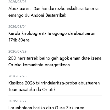
2026/08/05
Abuztuaren 13an hondarrezko eskultura tailerra
emango du Andoni Bastarrikak
2026/08/04
Karela kiroldegia itxita egongo da abuztuaren
17tik 30era
2026/07/29
200 herritarrek baino gehiagok eman dute izena
Orioko komunitate energetikoan
2026/07/28
Klasikoa 2026 txirrindularitza-proba abuztuaren
1ean pasatuko da Oriotik
2026/07/27
Larunbatean hasiko dira Gure Zirkuaren