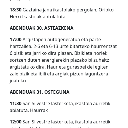
18:30
Gaztaina jana ikastolako pergolan, Orioko
Herri Ikastolak antolatuta.
ABENDUAK 30, ASTEAZKENA
17:00
Argiztapen autogeneratua eta parte-
hartzailea. 2-6 eta 6-13 urte bitarteko haurrentzat
6 bizikleta jarriko dira plazan. Bizikleta horiek
sortzen duten energiarekin plazako bi zuhaitz
argiztatuko dira. Haur eta gurasoei dei egiten
zaie bizikleta ibili eta argiak pizten laguntzera
joateko.
ABENDUAK 31, OSTEGUNA
11:30
San Silvestre lasterketa, ikastola aurretik
abiatuta. Haurrak
12:00
San Silvestre lasterketa, ikastola aurretik