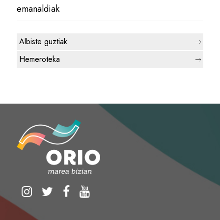
emanaldiak
Albiste guztiak
Hemeroteka