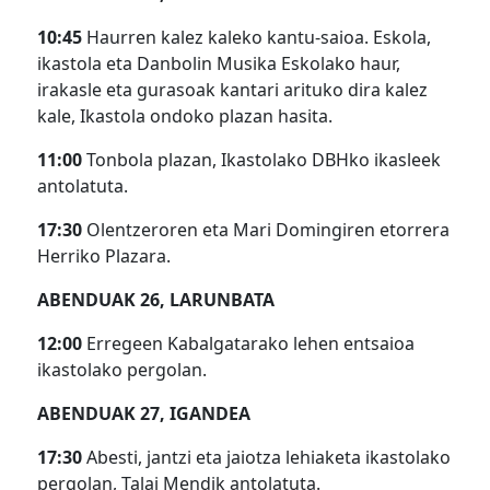
10:45
Haurren kalez kaleko kantu-saioa. Eskola,
ikastola eta Danbolin Musika Eskolako haur,
irakasle eta gurasoak kantari arituko dira kalez
kale, Ikastola ondoko plazan hasita.
11:00
Tonbola plazan, Ikastolako DBHko ikasleek
antolatuta.
17:30
Olentzeroren eta Mari Domingiren etorrera
Herriko Plazara.
ABENDUAK 26, LARUNBATA
12:00
Erregeen Kabalgatarako lehen entsaioa
ikastolako pergolan.
ABENDUAK 27, IGANDEA
17:30
Abesti, jantzi eta jaiotza lehiaketa ikastolako
pergolan, Talai Mendik antolatuta.