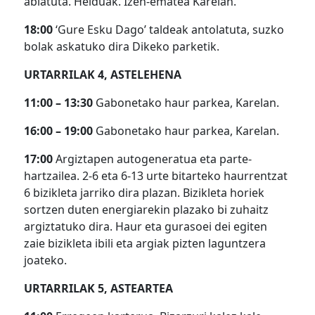
abiatuta. Helduak. Izen-ematea Karelan.
18:00
‘Gure Esku Dago’ taldeak antolatuta, suzko
bolak askatuko dira Dikeko parketik.
URTARRILAK 4, ASTELEHENA
11:00 – 13:30
Gabonetako haur parkea, Karelan.
16:00 – 19:00
Gabonetako haur parkea, Karelan.
17:00
Argiztapen autogeneratua eta parte-
hartzailea. 2-6 eta 6-13 urte bitarteko haurrentzat
6 bizikleta jarriko dira plazan. Bizikleta horiek
sortzen duten energiarekin plazako bi zuhaitz
argiztatuko dira. Haur eta gurasoei dei egiten
zaie bizikleta ibili eta argiak pizten laguntzera
joateko.
URTARRILAK 5, ASTEARTEA