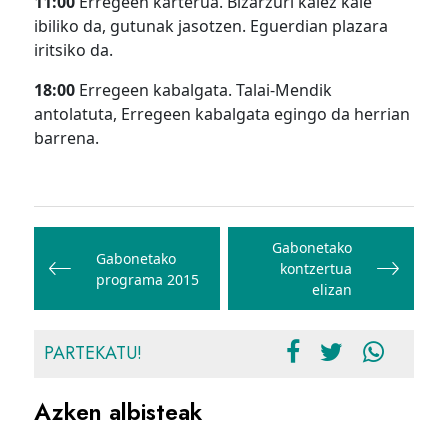
11:00
Erregeen karterua. Bizarzuri kalez kale
ibiliko da, gutunak jasotzen. Eguerdian plazara
iritsiko da.
18:00
Erregeen kabalgata. Talai-Mendik
antolatuta, Erregeen kabalgata egingo da herrian
barrena.
Bidalketetan
zehar
Gabonetako
Gabonetako
kontzertua
nabigatu
programa 2015
elizan
PARTEKATU!
Azken albisteak