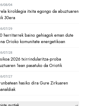
26/08/04
rela kiroldegia itxita egongo da abuztuaren
tik 30era
26/07/29
0 herritarrek baino gehiagok eman dute
ena Orioko komunitate energetikoan
26/07/28
asikoa 2026 txirrindularitza-proba
uztuaren 1ean pasatuko da Oriotik
26/07/27
runbatean hasiko dira Gure Zirkuaren
analdiak
biste guztiak