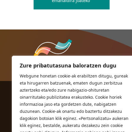
emanaldira joateko
Zure pribatutasuna baloratzen dugu
Webgune honetan cookie-ak erabiltzen ditugu, gureak
eta hirugarren batzuenak, ematen dugun zerbitzua
aztertzeko eta/edo zure nabigazio-ohituretan
ORIOKO UDALA
oinarritutako publizitatea erakusteko. Cookie horiek
Herriko plaza,1
informazioa jaso eta gordetzen dute, nabigatzen
20810 Orio (Gipuzkoa)
duzunean. Cookie-ak onartu edo baztertu ditzakezu
T. 943 83 03 46
dagokion botoian klik eginez. «Pertsonalizatu» aukeran
klik eginez, bestalde, aukeratu dezakezu zein cookie
bulegoak@orio.eus