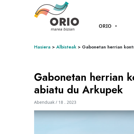
ORIO
Hasiera
>
Albisteak
>
Gabonetan herrian kont
Gabonetan herrian k
abiatu du Arkupek
Abenduak / 18 . 2023