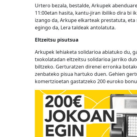
Urtero bezala, bestalde, Arkupek abenduare
11:00etan hasita, kantu-jiran ibiliko dira bi
izango da, Arkupe elkarteak prestatuta, eta
egingo da, Lera taldeak antolatuta.
Eltzeitsu pisutsua
Arkupek lehiaketa solidarioa abiatuko du, 
txokolatadan eltzeitsu solidarioa jarriko du
biltzeko. Gerturatzen direnei erronka botak
zenbateko pisua hartuko duen. Gehien gert
komertzioetan gastatzeko 200 euroko bonu