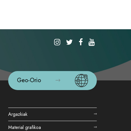
Geo-Orio
Argazkiak
Material grafikoa