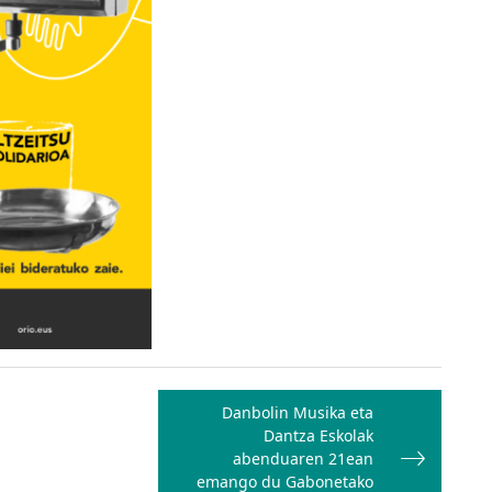
Danbolin Musika eta
Dantza Eskolak
abenduaren 21ean
emango du Gabonetako