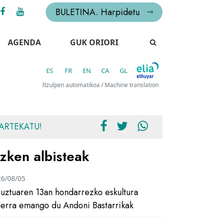
BULETINA. Harpidetu
AGENDA
GUK ORIORI
ES
FR
EN
CA
GL
Itzulpen automatikoa / Machine translation
ARTEKATU!
zken albisteak
26/08/05
uztuaren 13an hondarrezko eskultura
ilerra emango du Andoni Bastarrikak