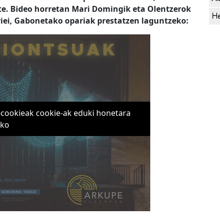
te. Bideo horretan Mari Domingik eta Olentzerok
He
iei, Gabonetako opariak prestatzen laguntzeko:
-cookieak cookie-ak eduki honetara
eko