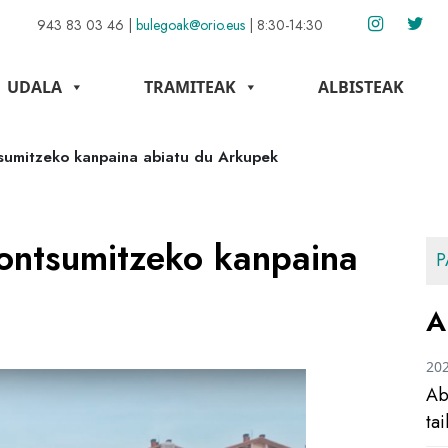
943 83 03 46
|
bulegoak@orio.eus
|
8:30-14:30
UDALA
TRAMITEAK
ALBISTEAK
sumitzeko kanpaina abiatu du Arkupek
ontsumitzeko kanpaina
P
A
20
Ab
ta