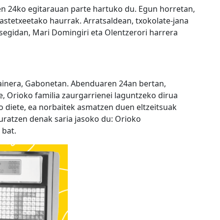
n 24ko egitarauan parte hartuko du. Egun horretan,
 ikastetxeetako haurrak. Arratsaldean, txokolate-jana
 segidan, Mari Domingiri eta Olentzerori harrera
gainera, Gabonetan. Abenduaren 24an bertan,
te, Orioko familia zaurgarrienei laguntzeko dirua
o diete, ea norbaitek asmatzen duen eltzeitsuak
uratzen denak saria jasoko du: Orioko
 bat.