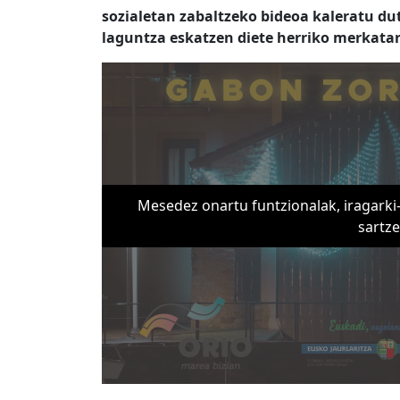
sozialetan zabaltzeko bideoa kaleratu du
laguntza eskatzen diete herriko merkatar
Mesedez onartu funtzionalak, iragarki
sartz
–