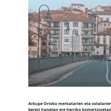
–
Arkupe Orioko merkatarien eta ostalarie
berezi honetan ere herriko komertzioeta