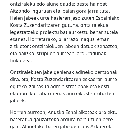
ontziraleku edo alune daude; beste hainbat
Aitzondo inguruan eta ibaian gora jarraituta.
Haien jabeek urte hasieran jaso zuten Espainiako
Kosta Zuzendaritzaren gutuna, ontziralekua
legeztatzeko proiektu bat aurkeztu behar zutela
esanez. Horretarako, bi arrazoi nagusi eman
zizkieten: ontziralekuen jabeen datuak zehaztea,
eta balizko istripuen aurrean, arduradunak
finkatzea.
Ontziralekuen jabe gehienak adineko pertsonak
dira, eta, Kosta Zuzendaritzaren eskaerari aurre
egiteko, zailtasun administratiboak eta kostu
ekonomiko nabarmenak aurreikusten zituzten
jabeek.
Horren aurrean, Anuska Esnal alkateak proiektu
bateratua gauzatzeko ardura hartu zuen bere
gain. Alunetako baten jabe den Luis Azkuerekin