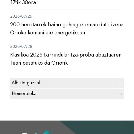
17tik 30era
2026/07/29
200 herritarrek baino gehiagok eman dute izena
Orioko komunitate energetikoan
2026/07/28
Klasikoa 2026 txirrindularitza-proba abuztuaren
1ean pasatuko da Oriotik
Albiste guztiak
Hemeroteka