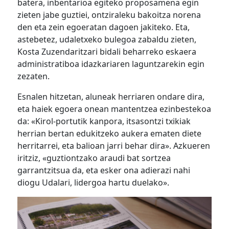
batera, inbentarioa egiteko proposamena egin
zieten jabe guztiei, ontziraleku bakoitza norena
den eta zein egoeratan dagoen jakiteko. Eta,
astebetez, udaletxeko bulegoa zabaldu zieten,
Kosta Zuzendaritzari bidali beharreko eskaera
administratiboa idazkariaren laguntzarekin egin
zezaten.
Esnalen hitzetan, aluneak herriaren ondare dira,
eta haiek egoera onean mantentzea ezinbestekoa
da: «Kirol-portutik kanpora, itsasontzi txikiak
herrian bertan edukitzeko aukera ematen diete
herritarrei, eta balioan jarri behar dira». Azkueren
iritziz, «guztiontzako araudi bat sortzea
garrantzitsua da, eta esker ona adierazi nahi
diogu Udalari, lidergoa hartu duelako».