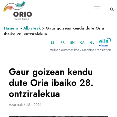
Hasiera
>
Albisteak
>
Gaur goizean kendu dute Oria
ibaiko 28. ontziralekua
ES
FR
EN
CA
GL
Itzulpen automatikoa / Machine translation
Gaur goizean kendu
dute Oria ibaiko 28.
ontziralekua
Azaroak / 18 . 2021