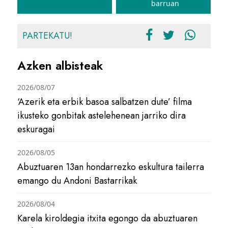
barruan
PARTEKATU!
Azken albisteak
2026/08/07
‘Azerik eta erbik basoa salbatzen dute’ filma
ikusteko gonbitak astelehenean jarriko dira
eskuragai
2026/08/05
Abuztuaren 13an hondarrezko eskultura tailerra
emango du Andoni Bastarrikak
2026/08/04
Karela kiroldegia itxita egongo da abuztuaren