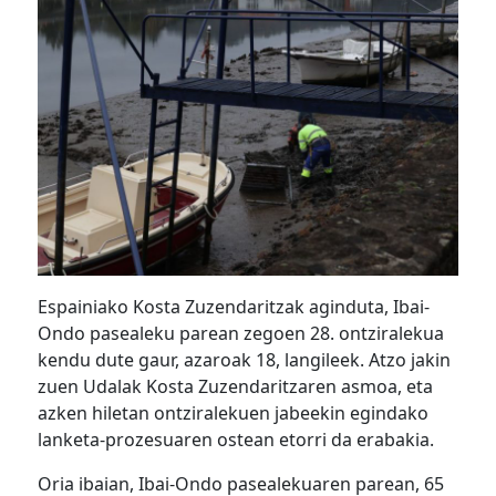
Espainiako Kosta Zuzendaritzak aginduta, Ibai-
Ondo pasealeku parean zegoen 28. ontziralekua
kendu dute gaur, azaroak 18, langileek. Atzo jakin
zuen Udalak Kosta Zuzendaritzaren asmoa, eta
azken hiletan ontziralekuen jabeekin egindako
lanketa-prozesuaren ostean etorri da erabakia.
Oria ibaian, Ibai-Ondo pasealekuaren parean, 65