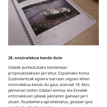
28. ontziralekua kendu dute
Udalak aurkeztutako txostenean
proposatutakoari jarraituz, Espainiako Kosta
Zuzendaritzak egoera txarrean zegoen lehen
ontziralekua kendu du gaur, azaroak 18. Atzo
jakinarazi zioten Udalari asmoa, eta Esnalek
ontziralekuen jabeak jakinaren gainean jarri
zituen. Itsasbehera aprobetxatuz, goizean goiz