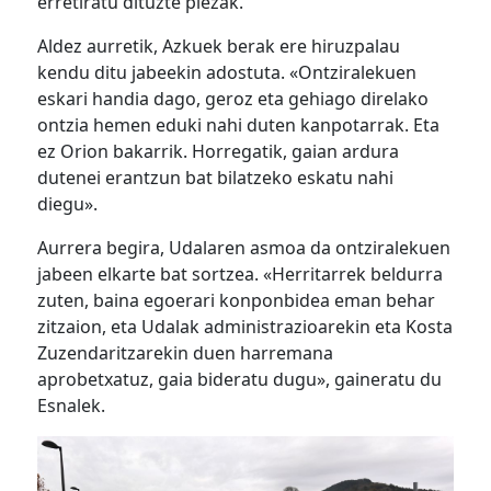
erretiratu dituzte piezak.
Aldez aurretik, Azkuek berak ere hiruzpalau
kendu ditu jabeekin adostuta. «Ontziralekuen
eskari handia dago, geroz eta gehiago direlako
ontzia hemen eduki nahi duten kanpotarrak. Eta
ez Orion bakarrik. Horregatik, gaian ardura
dutenei erantzun bat bilatzeko eskatu nahi
diegu».
Aurrera begira, Udalaren asmoa da ontziralekuen
jabeen elkarte bat sortzea. «Herritarrek beldurra
zuten, baina egoerari konponbidea eman behar
zitzaion, eta Udalak administrazioarekin eta Kosta
Zuzendaritzarekin duen harremana
aprobetxatuz, gaia bideratu dugu», gaineratu du
Esnalek.