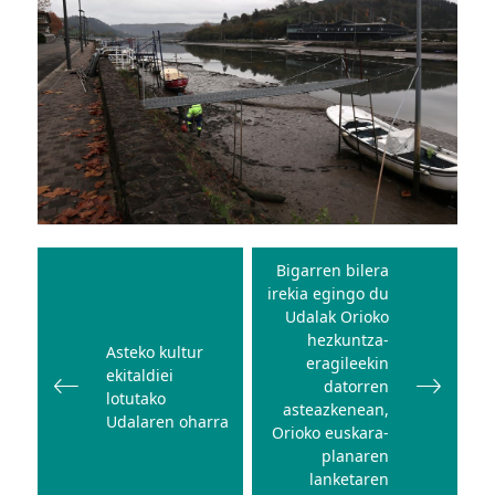
Bidalketetan
zehar
Bigarren bilera
irekia egingo du
nabigatu
Udalak Orioko
hezkuntza-
Asteko kultur
eragileekin
ekitaldiei
datorren
lotutako
asteazkenean,
Udalaren oharra
Orioko euskara-
planaren
lanketaren