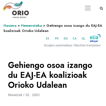
Hasiera
>
Hemeroteka
>
Gehiengo osoa izango du EAJ-EA
koalizioak Orioko Udalean
ES
FR
EN
CA
GL
Itzulpen automatikoa / Machine translation
Gehiengo osoa izango
du EAJ-EA koalizioak
Orioko Udalean
Maiatzak / 26 . 2003