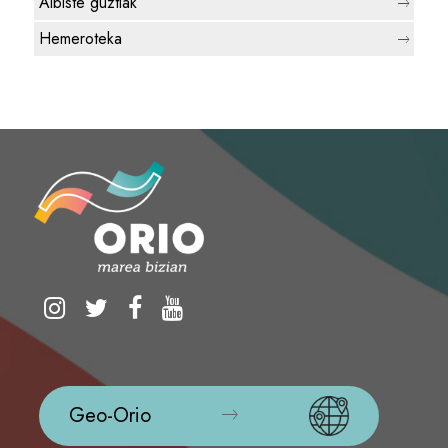
Albiste guztiak
Hemeroteka
Geo-Orio