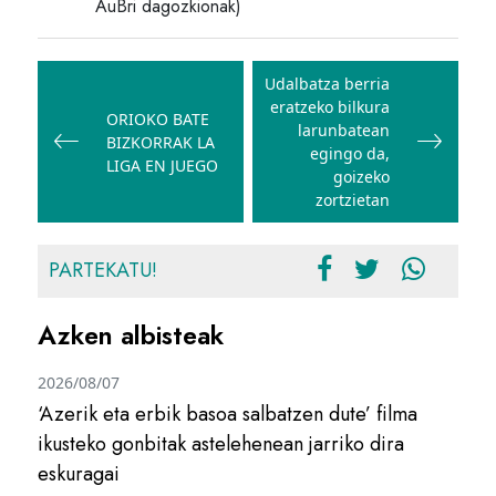
AuBri dagozkionak)
Bidalketetan
zehar
Udalbatza berria
eratzeko bilkura
nabigatu
ORIOKO BATE
larunbatean
BIZKORRAK LA
egingo da,
LIGA EN JUEGO
goizeko
zortzietan
PARTEKATU!
Azken albisteak
2026/08/07
‘Azerik eta erbik basoa salbatzen dute’ filma
ikusteko gonbitak astelehenean jarriko dira
eskuragai