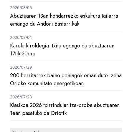
2026/08/05
Abuztuaren 13an hondarrezko eskultura tailerra
emango du Andoni Bastarrikak
2026/08/04
Karela kiroldegia itxita egongo da abuztuaren
17tik 30era
2026/07/29
200 herritarrek baino gehiagok eman dute izena
Orioko komunitate energetikoan
2026/07/28
Klasikoa 2026 txirrindularitza-proba abuztuaren
1ean pasatuko da Oriotik