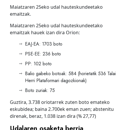
Maiatzaren 25eko udal hauteskundeetako
emaitzak.
Maiatzaren 25eko udal hauteskundeetako
emaitzak hauek izan dira Orion:
EAJ-EA: 1703 boto
PSE-EE: 236 boto
PP: 102 boto
Balio gabeko botoak: 584 (horietatik 536 Talai
Herri Plataformari dagozkionak)
Boto zuriak: 75
Guztira, 3.738 oriotarrek zuten boto emateko
eskubidea; baina 2.700ek eman zuen; abstenitu
direnak, beraz, 1.038 izan dira (% 27,77)
Udalaren osaketa berria