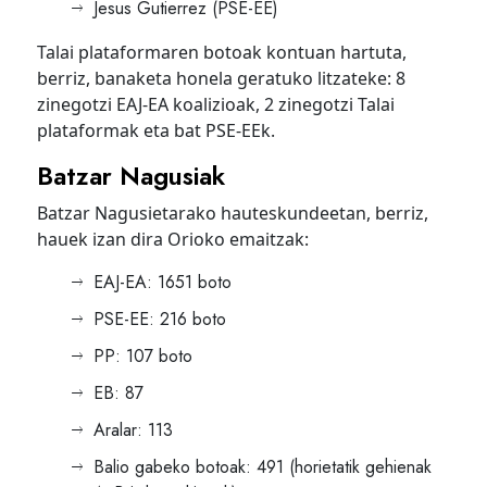
Jesus Gutierrez (PSE-EE)
Talai plataformaren botoak kontuan hartuta,
berriz, banaketa honela geratuko litzateke: 8
zinegotzi EAJ-EA koalizioak, 2 zinegotzi Talai
plataformak eta bat PSE-EEk.
Batzar Nagusiak
Batzar Nagusietarako hauteskundeetan, berriz,
hauek izan dira Orioko emaitzak:
EAJ-EA: 1651 boto
PSE-EE: 216 boto
PP: 107 boto
EB: 87
Aralar: 113
Balio gabeko botoak: 491 (horietatik gehienak