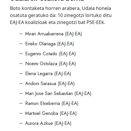
Boto kontaketa horren arabera, Udala honela
osatuta geratuko da: 10 zinegotzi lortuko ditu
EAJ-EA koalizioak eta zinegotzi bat PSE-EEk.
Mirari Arruabarrena (EAJ-EA)
Eneko Olariaga (EAJ-EA)
Eugenio Cotado (EAJ-EA)
Noemi Ostolaza (EAJ-EA)
Elena Legarra (EAJ-EA)
Andoni Sarasua (EAJ-EA)
Mari Jose San Sebastian (EAJ-EA)
Ramon Etxeberria (EAJ-EA)
Martxiel Genoba (EAJ-EA)
Aurora Azkue (EAJ-EA)