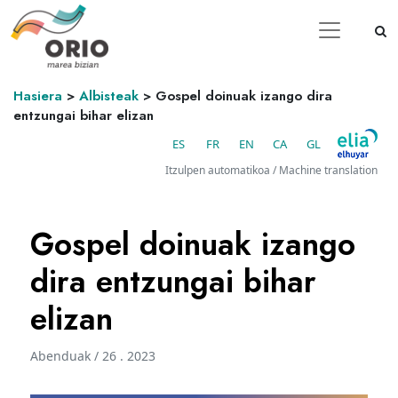
Hasiera
>
Albisteak
>
Gospel doinuak izango dira
entzungai bihar elizan
ES
FR
EN
CA
GL
Itzulpen automatikoa / Machine translation
Gospel doinuak izango
dira entzungai bihar
elizan
Abenduak / 26 . 2023