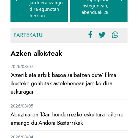
jarduera izango
ostegunean,
dira egunotan
abenduak 28
herrian
PARTEKATU!
Azken albisteak
2026/08/07
‘Azerik eta erbik basoa salbatzen dute’ filma
ikusteko gonbitak astelehenean jarriko dira
eskuragai
2026/08/05
Abuztuaren 13an hondarrezko eskultura tailerra
emango du Andoni Bastarrikak
2026/08/04