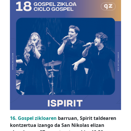
16. Gospel zikloaren
barruan, Spirit taldearen
kontzertua izango da San Nikolas elizan