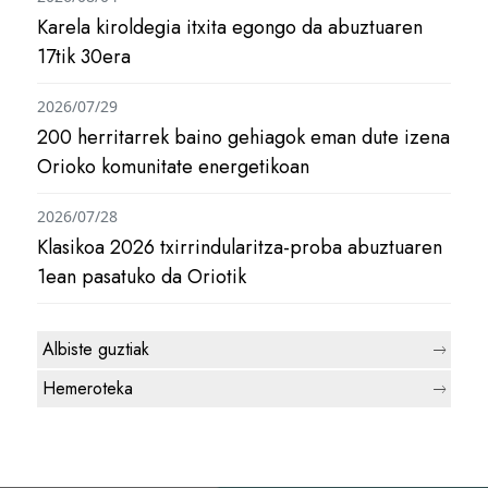
Karela kiroldegia itxita egongo da abuztuaren
17tik 30era
2026/07/29
200 herritarrek baino gehiagok eman dute izena
Orioko komunitate energetikoan
2026/07/28
Klasikoa 2026 txirrindularitza-proba abuztuaren
1ean pasatuko da Oriotik
Albiste guztiak
Hemeroteka