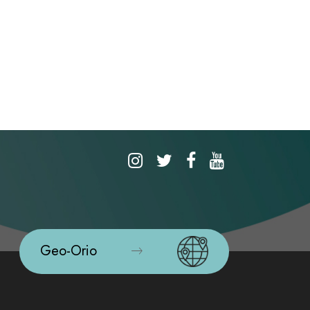
Geo-Orio