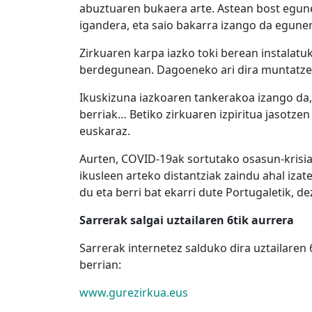
abuztuaren bukaera arte. Astean bost egun
igandera, eta saio bakarra izango da eguner
Zirkuaren karpa iazko toki berean instalatu
berdegunean. Dagoeneko ari dira muntatzen
Ikuskizuna iazkoaren tankerakoa izango da, 
berriak… Betiko zirkuaren izpiritua jasotzen
euskaraz.
Aurten, COVID-19ak sortutako osasun-krisia 
ikusleen arteko distantziak zaindu ahal izat
du eta berri bat ekarri dute Portugaletik, d
Sarrerak salgai uztailaren 6tik aurrera
Sarrerak internetez salduko dira uztailaren
berrian:
www.gurezirkua.eus