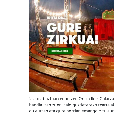
Iazko abuztuan egon zen Orion Iker Galarza
handia izan zuen, saio guztietarako txartela
du aurten eta gure herrian emango ditu aurt