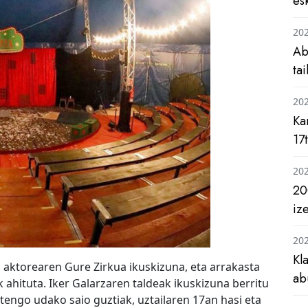
es
20
Ab
ta
20
Ka
17
20
20
iz
20
Kl
 aktorearen Gure Zirkua ikuskizuna, eta arrakasta
ab
k ahituta. Iker Galarzaren taldeak ikuskizuna berritu
engo udako saio guztiak, uztailaren 17an hasi eta