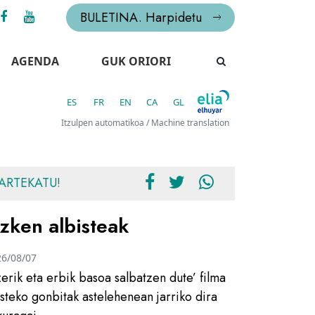
BULETINA. Harpidetu
AGENDA
GUK ORIORI
ES
FR
EN
CA
GL
Itzulpen automatikoa / Machine translation
ARTEKATU!
zken albisteak
26/08/07
zerik eta erbik basoa salbatzen dute’ filma
usteko gonbitak astelehenean jarriko dira