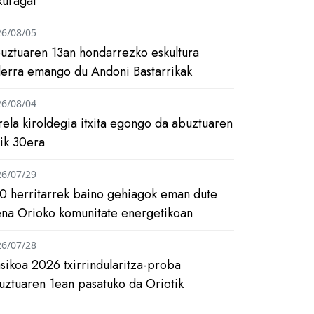
kuragai
26/08/05
uztuaren 13an hondarrezko eskultura
ilerra emango du Andoni Bastarrikak
26/08/04
rela kiroldegia itxita egongo da abuztuaren
tik 30era
26/07/29
0 herritarrek baino gehiagok eman dute
ena Orioko komunitate energetikoan
26/07/28
asikoa 2026 txirrindularitza-proba
uztuaren 1ean pasatuko da Oriotik