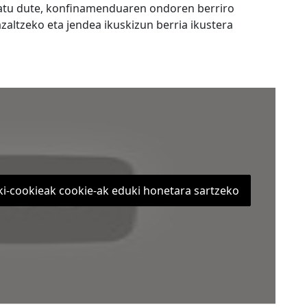
tatu dute, konfinamenduaren ondoren berriro
zaltzeko eta jendea ikuskizun berria ikustera
ki-cookieak cookie-ak eduki honetara sartzeko