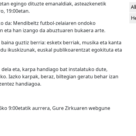
etan egingo dituzte emanaldiak, asteazkenetik
Al
o, 19:00etan.
He
ko da: Mendibeltz futbol-zelaiaren ondoko
 eta han izango da abuztuaren bukaera arte.
baina guztiz berria: esketx berriak, musika eta kanta
 du ikuskizunak, euskal publikoarentzat egokituta eta
dela eta, karpa handiago bat instalatuko dute,
eko. Iazko karpak, beraz, biltegian geratu behar izan
ezentez handiagoa.
 6ko 9:00etatik aurrera, Gure Zirkuaren webgune