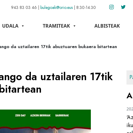
943 83 03 46
|
bulegoak@orio.eus
|
8:30-14:30
UDALA
TRAMITEAK
ALBISTEAK
ango da uztailaren 17tik abuztuaren bukaera bitartean
ango da uztailaren 17tik
P
bitartean
A
20
‘A
ik