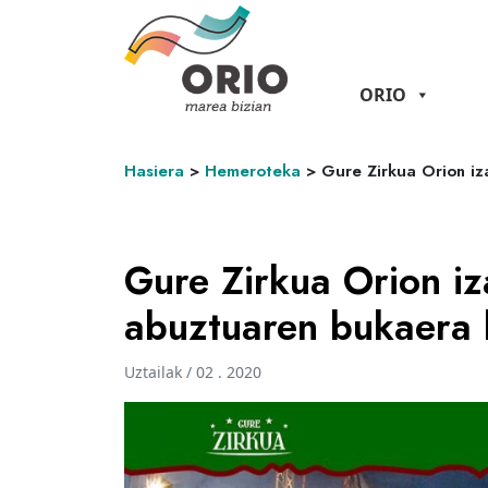
ORIO
Hasiera
>
Hemeroteka
>
Gure Zirkua Orion iz
Gure Zirkua Orion iz
abuztuaren bukaera 
Uztailak / 02 . 2020