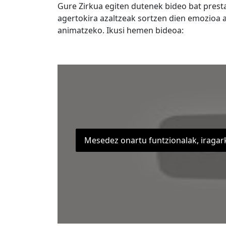
Gure Zirkua egiten dutenek bideo bat pres
agertokira azaltzeak sortzen dien emozioa a
animatzeko. Ikusi hemen bideoa:
Mesedez onartu funtzionalak, iragar