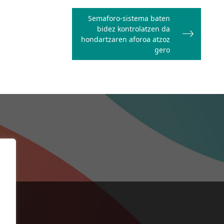
Semaforo-sistema baten
bidez kontrolatzen da
hondartzaren aforoa atzoz
gero