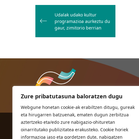
Bidalketetan
zehar
Udalak udako kultur
programazioa aurkeztu du
nabigatu
gaur, zimitorio berrian
Zure pribatutasuna baloratzen dugu
Webgune honetan cookie-ak erabiltzen ditugu, gureak
eta hirugarren batzuenak, ematen dugun zerbitzua
aztertzeko eta/edo zure nabigazio-ohituretan
ORIOKO UDALA
oinarritutako publizitatea erakusteko. Cookie horiek
Herriko plaza,1
informazioa jaso eta gordetzen dute, nabigatzen