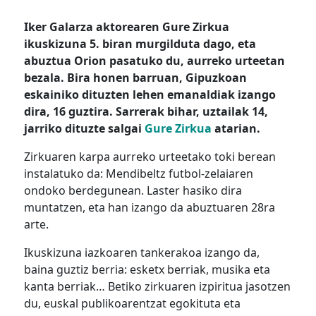
Iker Galarza aktorearen Gure Zirkua
ikuskizuna 5. biran murgilduta dago, eta
abuztua Orion pasatuko du, aurreko urteetan
bezala. Bira honen barruan, Gipuzkoan
eskainiko dituzten lehen emanaldiak izango
dira, 16 guztira. Sarrerak bihar, uztailak 14,
jarriko dituzte salgai
Gure Zirkua
atarian.
Zirkuaren karpa aurreko urteetako toki berean
instalatuko da: Mendibeltz futbol-zelaiaren
ondoko berdegunean. Laster hasiko dira
muntatzen, eta han izango da abuztuaren 28ra
arte.
Ikuskizuna iazkoaren tankerakoa izango da,
baina guztiz berria: esketx berriak, musika eta
kanta berriak… Betiko zirkuaren izpiritua jasotzen
du, euskal publikoarentzat egokituta eta