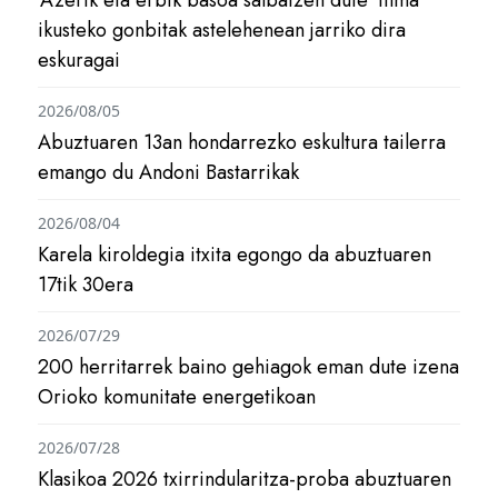
‘Azerik eta erbik basoa salbatzen dute’ filma
ikusteko gonbitak astelehenean jarriko dira
eskuragai
2026/08/05
Abuztuaren 13an hondarrezko eskultura tailerra
emango du Andoni Bastarrikak
2026/08/04
Karela kiroldegia itxita egongo da abuztuaren
17tik 30era
2026/07/29
200 herritarrek baino gehiagok eman dute izena
Orioko komunitate energetikoan
2026/07/28
Klasikoa 2026 txirrindularitza-proba abuztuaren