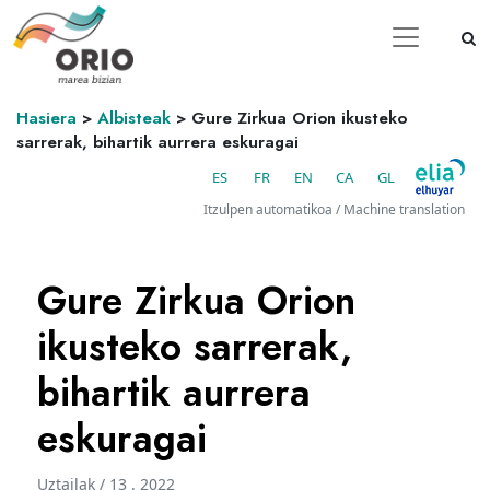
Hasiera
>
Albisteak
>
Gure Zirkua Orion ikusteko
sarrerak, bihartik aurrera eskuragai
ES
FR
EN
CA
GL
Itzulpen automatikoa / Machine translation
Gure Zirkua Orion
ikusteko sarrerak,
bihartik aurrera
eskuragai
Uztailak / 13 . 2022