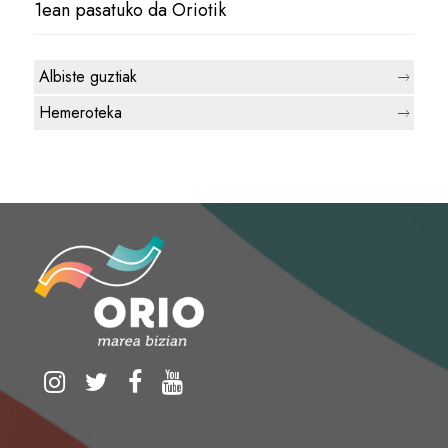
1ean pasatuko da Oriotik
Albiste guztiak
Hemeroteka