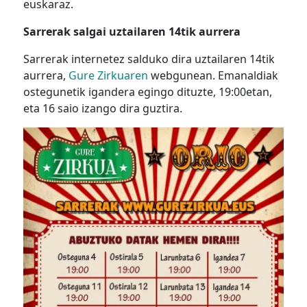
euskaraz.
Sarrerak salgai uztailaren 14tik aurrera
Sarrerak internetez salduko dira uztailaren 14tik
aurrera,
Gure Zirkuaren
webgunean. Emanaldiak
ostegunetik igandera egingo dituzte, 19:00etan,
eta 16 saio izango dira guztira.