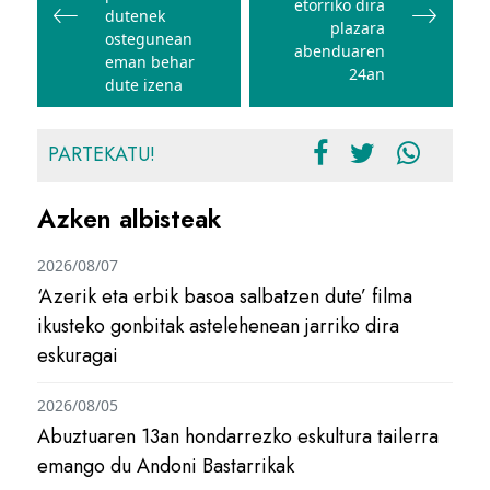
etorriko dira
dutenek
plazara
ostegunean
abenduaren
eman behar
24an
dute izena
PARTEKATU!
Azken albisteak
2026/08/07
‘Azerik eta erbik basoa salbatzen dute’ filma
ikusteko gonbitak astelehenean jarriko dira
eskuragai
2026/08/05
Abuztuaren 13an hondarrezko eskultura tailerra
emango du Andoni Bastarrikak