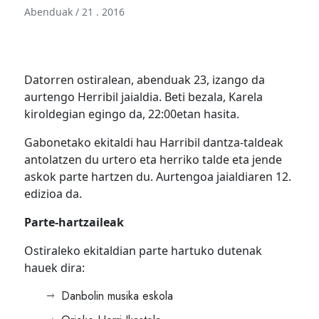
Abenduak / 21 . 2016
Datorren ostiralean, abenduak 23, izango da
aurtengo Herribil jaialdia. Beti bezala, Karela
kiroldegian egingo da, 22:00etan hasita.
Gabonetako ekitaldi hau Harribil dantza-taldeak
antolatzen du urtero eta herriko talde eta jende
askok parte hartzen du. Aurtengoa jaialdiaren 12.
edizioa da.
Parte-hartzaileak
Ostiraleko ekitaldian parte hartuko dutenak
hauek dira:
Danbolin musika eskola