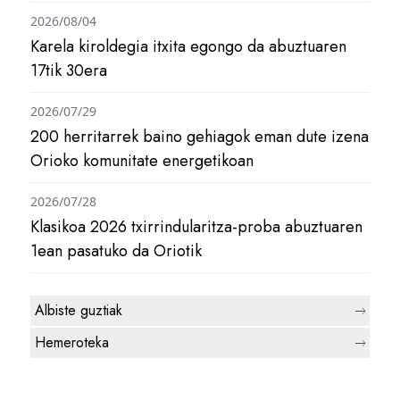
2026/08/04
Karela kiroldegia itxita egongo da abuztuaren
17tik 30era
2026/07/29
200 herritarrek baino gehiagok eman dute izena
Orioko komunitate energetikoan
2026/07/28
Klasikoa 2026 txirrindularitza-proba abuztuaren
1ean pasatuko da Oriotik
Albiste guztiak
Hemeroteka