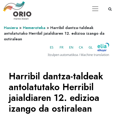
Hasiera
>
Hemeroteka
>
Harribil dantza-taldeak
antolatutako Herribil jaialdiaren 12. edizioa izango da
ostiralean
ES
FR
EN
CA
GL
Itzulpen automatikoa / Machine translation
Harribil dantza-taldeak
antolatutako Herribil
jaialdiaren 12. edizioa
izango da ostiralean