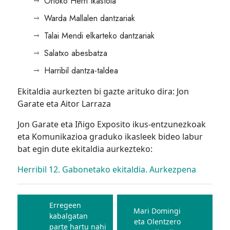
Orioko Herri Ikastola
Warda Mallalen dantzariak
Talai Mendi elkarteko dantzariak
Salatxo abesbatza
Harribil dantza-taldea
Ekitaldia aurkezten bi gazte arituko dira: Jon
Garate eta Aitor Larraza
Jon Garate eta Iñigo Exposito ikus-entzunezkoak
eta Komunikazioa graduko ikasleek bideo labur
bat egin dute ekitaldia aurkezteko:
Herribil 12. Gabonetako ekitaldia. Aurkezpena
Bidalketetan
zehar
Erregeen
Mari Domingi
kabalgatan
nabigatu
eta Olentzero
parte hartu nahi