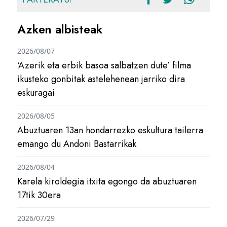
Azken albisteak
2026/08/07
‘Azerik eta erbik basoa salbatzen dute’ filma
ikusteko gonbitak astelehenean jarriko dira
eskuragai
2026/08/05
Abuztuaren 13an hondarrezko eskultura tailerra
emango du Andoni Bastarrikak
2026/08/04
Karela kiroldegia itxita egongo da abuztuaren
17tik 30era
2026/07/29