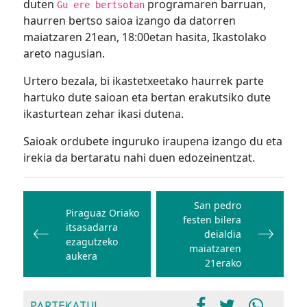
duten
programaren barruan,
Gu ere bertsotan
haurren bertso saioa izango da datorren
maiatzaren 21ean, 18:00etan hasita, Ikastolako
areto nagusian.
Urtero bezala, bi ikastetxeetako haurrek parte
hartuko dute saioan eta bertan erakutsiko dute
ikasturtean zehar ikasi dutena.
Saioak ordubete inguruko iraupena izango du eta
irekia da bertaratu nahi duen edozeinentzat.
Bidalketetan
zehar
San pedro
Piraguaz Oriako
festen bilera
nabigatu
itsasadarra
deialdia
ezagutzeko
maiatzaren
aukera
21erako
PARTEKATU!