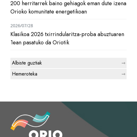
200 herritarrek baino gehiagok eman dute izena
Orioko komunitate energetikoan
2026/07/28
Klasikoa 2026 txirrindularitza-proba abuztuaren
1ean pasatuko da Oriotik
Albiste guztiak
Hemeroteka