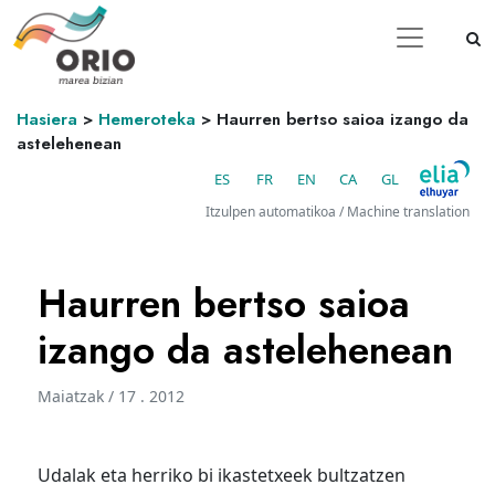
Hasiera
>
Hemeroteka
>
Haurren bertso saioa izango da
astelehenean
ES
FR
EN
CA
GL
Itzulpen automatikoa / Machine translation
Haurren bertso saioa
izango da astelehenean
Maiatzak / 17 . 2012
Udalak eta herriko bi ikastetxeek bultzatzen