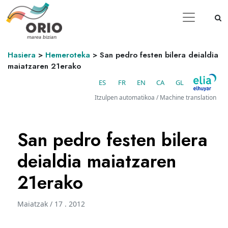
Hasiera
>
Hemeroteka
>
San pedro festen bilera deialdia
maiatzaren 21erako
ES
FR
EN
CA
GL
Itzulpen automatikoa / Machine translation
San pedro festen bilera
deialdia maiatzaren
21erako
Maiatzak / 17 . 2012