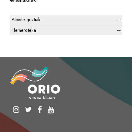
emanaldiak
Albiste guztiak
Hemeroteka