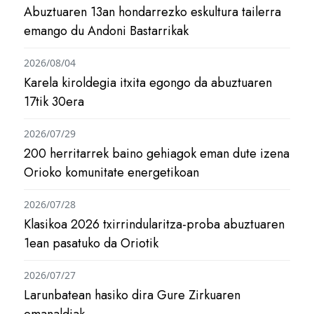
Abuztuaren 13an hondarrezko eskultura tailerra
emango du Andoni Bastarrikak
2026/08/04
Karela kiroldegia itxita egongo da abuztuaren
17tik 30era
2026/07/29
200 herritarrek baino gehiagok eman dute izena
Orioko komunitate energetikoan
2026/07/28
Klasikoa 2026 txirrindularitza-proba abuztuaren
1ean pasatuko da Oriotik
2026/07/27
Larunbatean hasiko dira Gure Zirkuaren