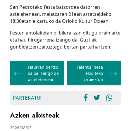
San Pedrotako festa batzordea datorren
astelehenean, maiatzaren 21ean arratsaldeko
18:30etan elkartuko da Orioko Kultur Etxean.
Festen antolaketan bi bilera izan ditugu orain arte
eta hau hirugarrena izango da. Guztiak
gonbidatzen zaituztegu bertan parte hartzen.
Bidalketetan
zehar
Haurren bertso
Talentu ihesa
saioa izango da
ekiditeko
nabigatu
astelehenean
proiektua
PARTEKATU!
Azken albisteak
2026/08/05