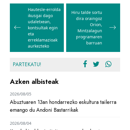
Bidalketetan
zehar
Hautesle-errolda
Hiru talde sortu
ikusgai dago
nabigatu
dira oraingoz
udaletxean,
Orion,
kontsultak egin
Mintzalagun
eta
programaren
erreklamazioak
barruan
aurkezteko
PARTEKATU!
Azken albisteak
2026/08/05
Abuztuaren 13an hondarrezko eskultura tailerra
emango du Andoni Bastarrikak
2026/08/04