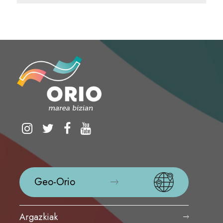
Geo-Orio
Argazkiak