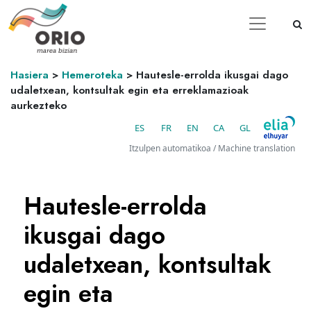
Hasiera
>
Hemeroteka
>
Hautesle-errolda ikusgai dago
udaletxean, kontsultak egin eta erreklamazioak
aurkezteko
ES
FR
EN
CA
GL
Itzulpen automatikoa / Machine translation
Hautesle-errolda
ikusgai dago
udaletxean, kontsultak
egin eta