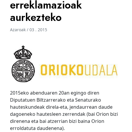
erreklamazioak
aurkezteko
Azaroak / 03 . 2015
2015eko abenduaren 20an egingo diren
Diputatuen Biltzarrerako eta Senaturako
hauteskundeak direla-eta, jendaurrean daude
dagoeneko hautesleen zerrendak (bai Orion bizi
direnena eta bai atzerrian bizi baina Orion
erroldatuta daudenena).