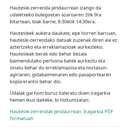
Hautesle-zerrenda jendaurrean izango da
udaletxeko bulegoetan azaroaren 2tik 9ra
bitartean, biak barne, 8:30etik 14:30era.
Hautesleek aukera daukate, epe horren barruan,
hautesle-zerrendako datuak zuzenak diren ala ez
aztertzeko eta erreklamazioak aurkezteko.
Hautesleak berak edo behar bezala
baimendutako pertsona batek aurkeztu eta
sinatu behar du erreklamazioa eta nortasun-
agiriaren, gidabaimenaren edo pasaportearen
kopia erantsi behar dio.
Udalak gai honi buruz kaleratu duen iragarkia
hemen ikus daiteke, bi hizkuntzatan:
Hautesle-zerrendak jendaurrean. Iragarkia PDF
formatuan