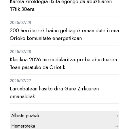
Karela kiroldegia itxita egongo da abuztuaren
17tik 30era
2026/07/29
200 herritarrek baino gehiagok eman dute izena
Orioko komunitate energetikoan
2026/07/28
Klasikoa 2026 txirrindularitza-proba abuztuaren
1ean pasatuko da Oriotik
2026/07/27
Larunbatean hasiko dira Gure Zirkuaren
emanaldiak
Albiste guztiak
Hemeroteka