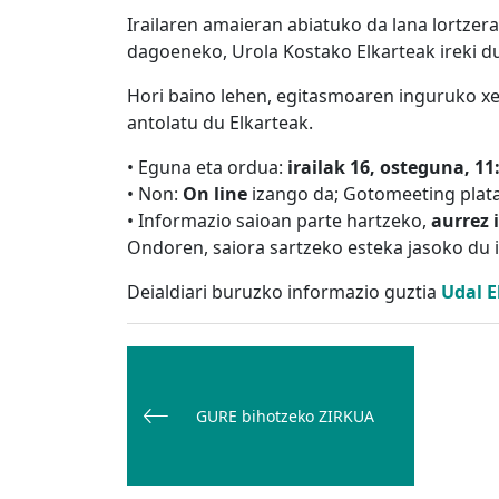
Irailaren amaieran abiatuko da lana lortzera
dagoeneko, Urola Kostako Elkarteak ireki d
Hori baino lehen, egitasmoaren inguruko xe
antolatu du Elkarteak.
• Eguna eta ordua:
irailak 16, osteguna, 11
• Non:
On line
izango da; Gotomeeting plat
• Informazio saioan parte hartzeko,
aurrez
Ondoren, saiora sartzeko esteka jasoko du 
Deialdiari buruzko informazio guztia
Udal 
Bidalketetan
zehar
nabigatu
GURE bihotzeko ZIRKUA