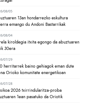
kuragai
26/08/05
uztuaren 13an hondarrezko eskultura
ilerra emango du Andoni Bastarrikak
26/08/04
rela kiroldegia itxita egongo da abuztuaren
tik 30era
26/07/29
0 herritarrek baino gehiagok eman dute
ena Orioko komunitate energetikoan
26/07/28
asikoa 2026 txirrindularitza-proba
uztuaren 1ean pasatuko da Oriotik