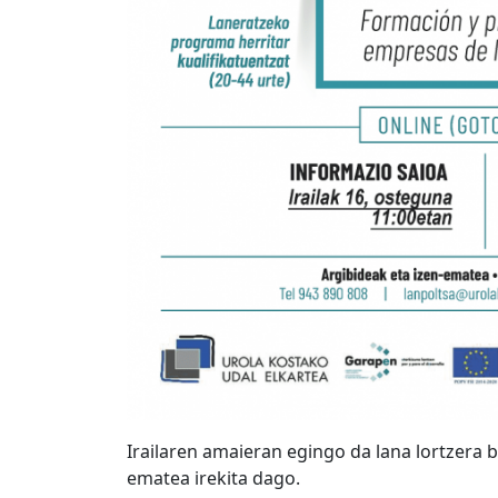
Irailaren amaieran egingo da lana lortzera 
ematea irekita dago.