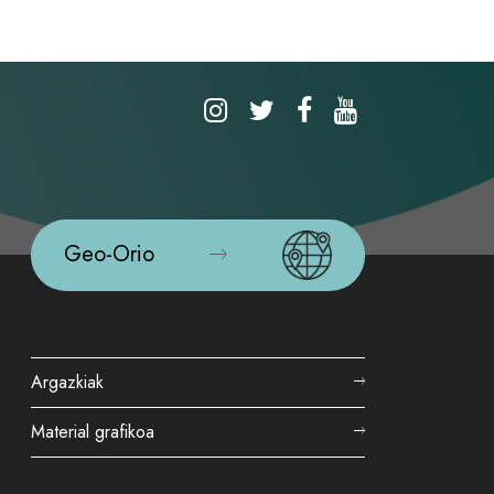
Geo-Orio
Argazkiak
Material grafikoa