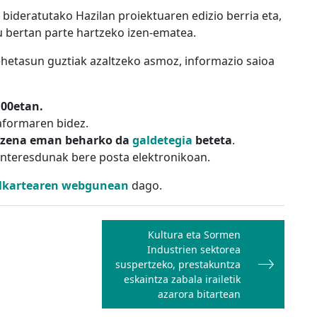
 bideratutako Hazilan proiektuaren edizio berria eta,
u bertan parte hartzeko izen-ematea.
hetasun guztiak azaltzeko asmoz, informazio saioa
:00etan.
aformaren bidez.
 izena eman beharko da
galdetegia
beteta
.
interesdunak bere posta elektronikoan.
Elkartearen webgunean
dago.
Kultura eta Sormen
Industrien sektorea
suspertzeko, prestakuntza
eskaintza zabala irailetik
azarora bitartean