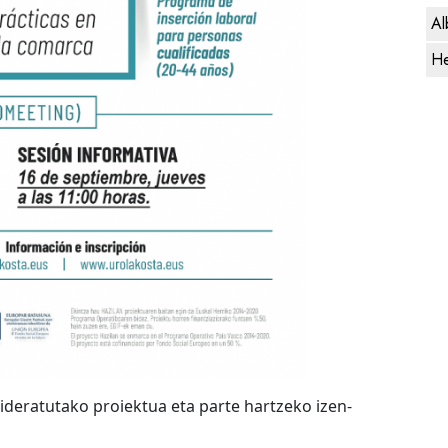
Al
He
bideratutako proiektua eta parte hartzeko izen-