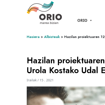
ORIO
Hasiera
>
Albisteak
>
Hazilan proiektuaren 12
Hazilan proiektuaren
Urola Kostako Udal E
Irailak / 15 . 2021