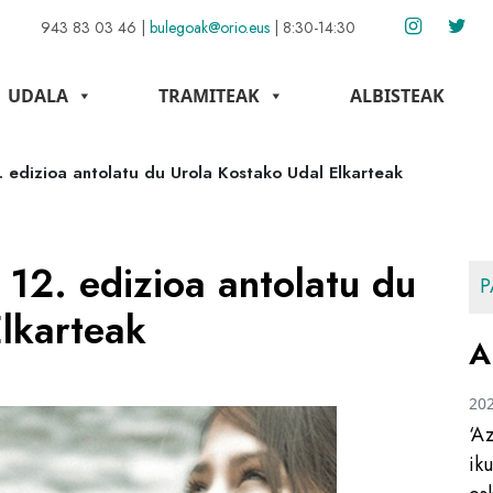
943 83 03 46
|
bulegoak@orio.eus
|
8:30-14:30
UDALA
TRAMITEAK
ALBISTEAK
. edizioa antolatu du Urola Kostako Udal Elkarteak
 12. edizioa antolatu du
P
lkarteak
A
20
‘A
ik