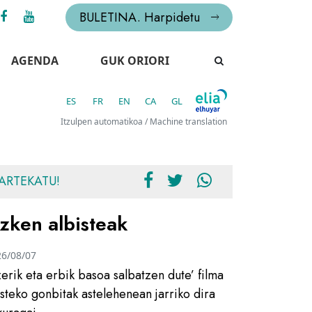
BULETINA. Harpidetu
AGENDA
GUK ORIORI
ES
FR
EN
CA
GL
Itzulpen automatikoa / Machine translation
ARTEKATU!
zken albisteak
26/08/07
zerik eta erbik basoa salbatzen dute’ filma
usteko gonbitak astelehenean jarriko dira