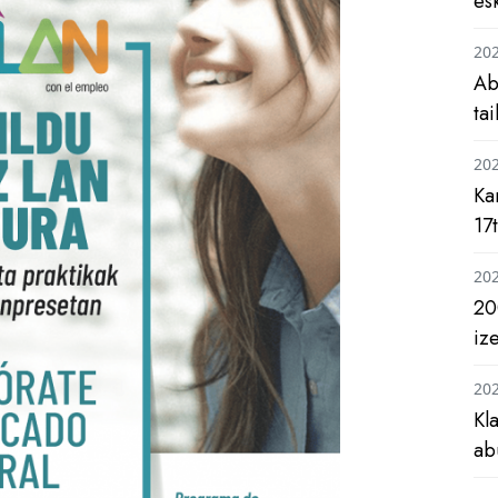
es
20
Ab
ta
20
Ka
17
20
20
iz
20
Kl
ab