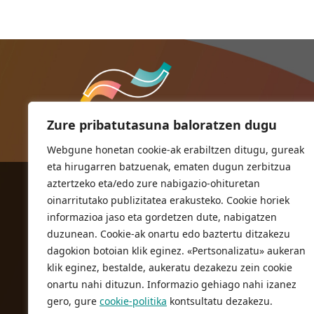
Zure pribatutasuna baloratzen dugu
Webgune honetan cookie-ak erabiltzen ditugu, gureak
eta hirugarren batzuenak, ematen dugun zerbitzua
aztertzeko eta/edo zure nabigazio-ohituretan
ORIOKO UDALA
oinarritutako publizitatea erakusteko. Cookie horiek
Herriko plaza,1
informazioa jaso eta gordetzen dute, nabigatzen
20810 Orio (Gipuzkoa)
duzunean. Cookie-ak onartu edo baztertu ditzakezu
T. 943 83 03 46
dagokion botoian klik eginez. «Pertsonalizatu» aukeran
klik eginez, bestalde, aukeratu dezakezu zein cookie
bulegoak@orio.eus
onartu nahi dituzun. Informazio gehiago nahi izanez
gero, gure
cookie-politika
kontsultatu dezakezu.