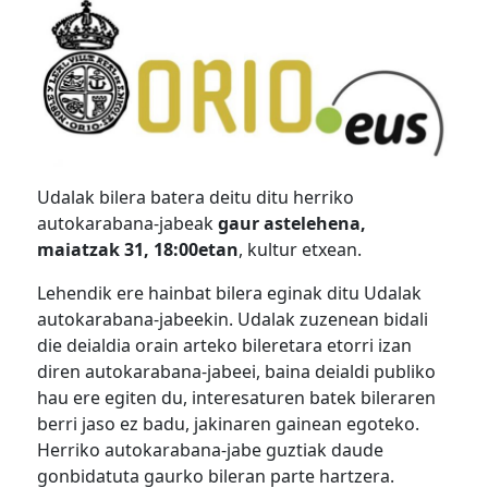
Udalak bilera batera deitu ditu herriko
autokarabana-jabeak
gaur astelehena,
maiatzak 31, 18:00etan
, kultur etxean.
Lehendik ere hainbat bilera eginak ditu Udalak
autokarabana-jabeekin. Udalak zuzenean bidali
die deialdia orain arteko bileretara etorri izan
diren autokarabana-jabeei, baina deialdi publiko
hau ere egiten du, interesaturen batek bileraren
berri jaso ez badu, jakinaren gainean egoteko.
Herriko autokarabana-jabe guztiak daude
gonbidatuta gaurko bileran parte hartzera.