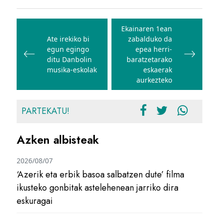
Bidalketetan
zehar
Ekainaren 1ean
Ate irekiko bi
zabalduko da
nabigatu
egun egingo
epea herri-
ditu Danbolin
baratzetarako
musika-eskolak
eskaerak
aurkezteko
PARTEKATU!
Azken albisteak
2026/08/07
‘Azerik eta erbik basoa salbatzen dute’ filma
ikusteko gonbitak astelehenean jarriko dira
eskuragai