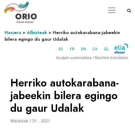
Hasiera
>
Albisteak
>
Herriko autokarabana-jabeekin
bilera egingo du gaur Udalak
ES
FR
EN
CA
GL
Itzulpen automatikoa / Machine translation
Herriko autokarabana-
jabeekin bilera egingo
du gaur Udalak
Maiatzak / 31 . 2021