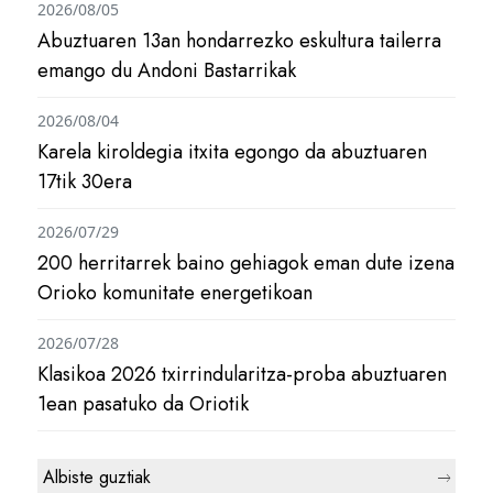
2026/08/05
Abuztuaren 13an hondarrezko eskultura tailerra
emango du Andoni Bastarrikak
2026/08/04
Karela kiroldegia itxita egongo da abuztuaren
17tik 30era
2026/07/29
200 herritarrek baino gehiagok eman dute izena
Orioko komunitate energetikoan
2026/07/28
Klasikoa 2026 txirrindularitza-proba abuztuaren
1ean pasatuko da Oriotik
Albiste guztiak