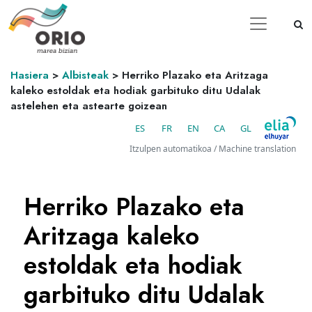
Hasiera
>
Albisteak
>
Herriko Plazako eta Aritzaga
kaleko estoldak eta hodiak garbituko ditu Udalak
astelehen eta astearte goizean
ES
FR
EN
CA
GL
Itzulpen automatikoa / Machine translation
Herriko Plazako eta
Aritzaga kaleko
estoldak eta hodiak
garbituko ditu Udalak