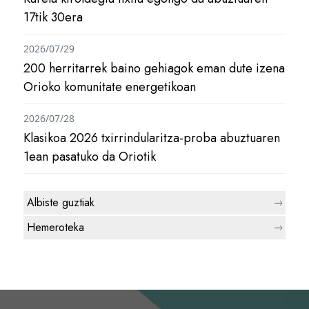
17tik 30era
2026/07/29
200 herritarrek baino gehiagok eman dute izena
Orioko komunitate energetikoan
2026/07/28
Klasikoa 2026 txirrindularitza-proba abuztuaren
1ean pasatuko da Oriotik
Albiste guztiak
Hemeroteka