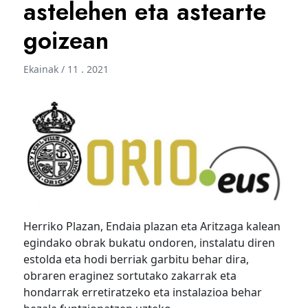
astelehen eta astearte
goizean
Ekainak / 11 . 2021
Herriko Plazan, Endaia plazan eta Aritzaga kalean
egindako obrak bukatu ondoren, instalatu diren
estolda eta hodi berriak garbitu behar dira,
obraren eraginez sortutako zakarrak eta
hondarrak erretiratzeko eta instalazioa behar