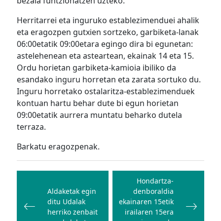
bezala funtzionatzen uzteko.
Herritarrei eta inguruko establezimenduei ahalik
eta eragozpen gutxien sortzeko, garbiketa-lanak
06:00etatik 09:00etara egingo dira bi egunetan:
astelehenean eta asteartean, ekainak 14 eta 15.
Ordu horietan garbiketa-kamioia ibiliko da
esandako inguru horretan eta zarata sortuko du.
Inguru horretako ostalaritza-establezimenduek
kontuan hartu behar dute bi egun horietan
09:00etatik aurrera muntatu beharko dutela
terraza.
Barkatu eragozpenak.
Bidalketetan
zehar
Hondartza-
Aldaketak egin
denboraldia
nabigatu
ditu Udalak
ekainaren 15etik
herriko zenbait
irailaren 15era