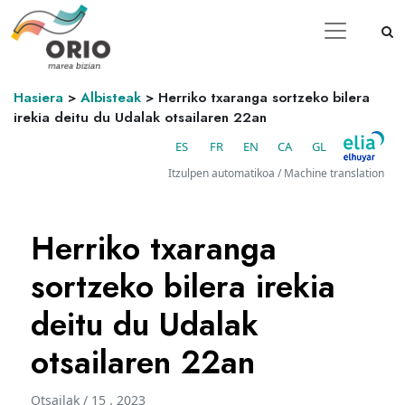
Hasiera
>
Albisteak
>
Herriko txaranga sortzeko bilera
irekia deitu du Udalak otsailaren 22an
ES
FR
EN
CA
GL
Itzulpen automatikoa / Machine translation
Herriko txaranga
sortzeko bilera irekia
deitu du Udalak
otsailaren 22an
Otsailak / 15 . 2023