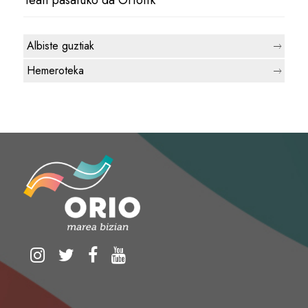
Albiste guztiak
Hemeroteka