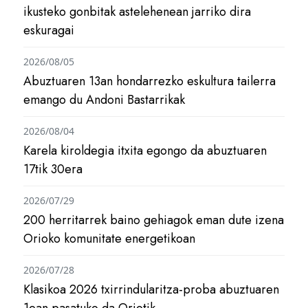
ikusteko gonbitak astelehenean jarriko dira
eskuragai
2026/08/05
Abuztuaren 13an hondarrezko eskultura tailerra
emango du Andoni Bastarrikak
2026/08/04
Karela kiroldegia itxita egongo da abuztuaren
17tik 30era
2026/07/29
200 herritarrek baino gehiagok eman dute izena
Orioko komunitate energetikoan
2026/07/28
Klasikoa 2026 txirrindularitza-proba abuztuaren
1ean pasatuko da Oriotik