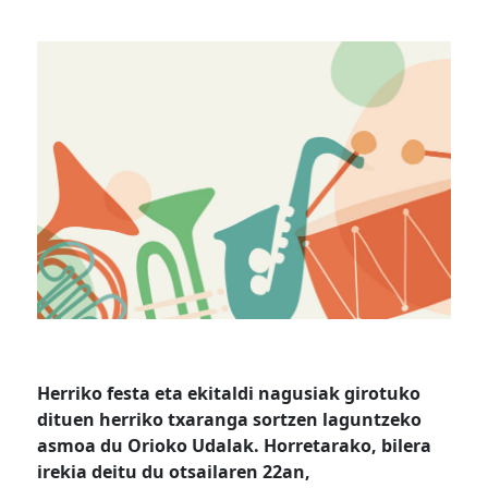
Herriko festa eta ekitaldi nagusiak girotuko
dituen herriko txaranga sortzen laguntzeko
asmoa du Orioko Udalak. Horretarako, bilera
irekia deitu du otsailaren 22an,