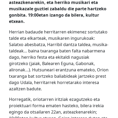
asteazkenarekin, eta herriko musikari eta
musikazale guztiei zabaldu die pa
rte hartzeko
gonbita. 19:00etan izango da bilera, kultur
etxean.
Herrian badaude herritarren ekimenez sortutako
talde eta elkarteak, musikaren ingurukoak:
Salatxo abesbatza, Harribil dantza taldea, musika-
taldeak… baina txaranga baten falta nabarmena
dago, herriko festa eta ekitaldi nagusiak
girotzeko (jaiak, Balearen Eguna, Gabonak,
alironak…). Hutsuneari erantzuna emateko, Orion
txaranga bat sortzeko baliabideak jartzeko prest
dago Udala, herritarrek horretarako interesa
azaltzen badute.
Horregatik, oriotarren iritziak ezagutzeko eta
proiektuari forma ematen hasteko, bilera irekia
egingo da otsailaren 22an, asteazkenarekin;