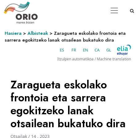
Hasiera
>
Albisteak
>
Zaragueta eskolako frontoia eta
sarrera egokitzeko lanak otsailean bukatuko dira
ES
FR
EN
CA
GL
Itzulpen automatikoa / Machine translation
Zaragueta eskolako
frontoia eta sarrera
egokitzeko lanak
otsailean bukatuko dira
Otsailak / 14 . 2023