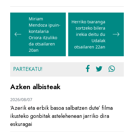
Bidalketetan
zehar
Miriam
Herriko txaranga
Mendoza ipuin-
nabigatu
sortzeko bilera
kontalaria
irekia deitu du
Oriora itzuliko
Udalak
da otsailaren
otsailaren 22an
20an
PARTEKATU!
Azken albisteak
2026/08/07
‘Azerik eta erbik basoa salbatzen dute’ filma
ikusteko gonbitak astelehenean jarriko dira
eskuragai