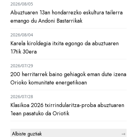
2026/08/05
Abuztuaren 13an hondarrezko eskultura tailerra
emango du Andoni Bastarrikak
2026/08/04
Karela kiroldegia itxita egongo da abuztuaren
17tik 30era
2026/07/29
200 herritarrek baino gehiagok eman dute izena
Orioko komunitate energetikoan
2026/07/28
Klasikoa 2026 txirrindularitza-proba abuztuaren
1ean pasatuko da Oriotik
Albiste guztiak