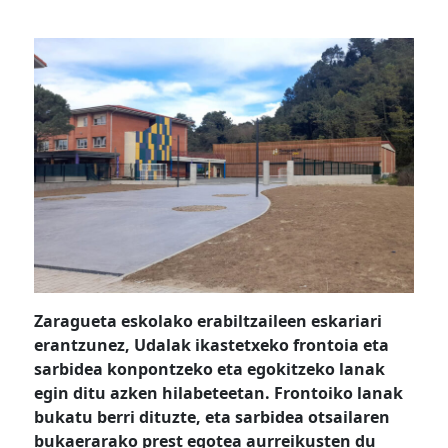
Zaragueta eskolako erabiltzaileen eskariari
erantzunez, Udalak ikastetxeko frontoia eta
sarbidea konpontzeko eta egokitzeko lanak
egin ditu azken hilabeteetan. Frontoiko lanak
bukatu berri dituzte, eta sarbidea otsailaren
bukaerarako prest egotea aurreikusten du