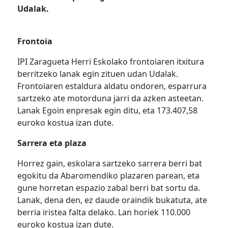
Udalak.
Frontoia
IPI Zaragueta Herri Eskolako frontoiaren itxitura
berritzeko lanak egin zituen udan Udalak.
Frontoiaren estaldura aldatu ondoren, esparrura
sartzeko ate motorduna jarri da azken asteetan.
Lanak Egoin enpresak egin ditu, eta 173.407,58
euroko kostua izan dute.
Sarrera eta plaza
Horrez gain, eskolara sartzeko sarrera berri bat
egokitu da Abaromendiko plazaren parean, eta
gune horretan espazio zabal berri bat sortu da.
Lanak, dena den, ez daude oraindik bukatuta, ate
berria iristea falta delako. Lan horiek 110.000
euroko kostua izan dute.