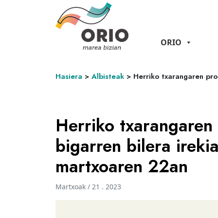
ORIO
Hasiera
>
Albisteak
>
Herriko txarangaren pro
Herriko txarangaren 
bigarren bilera ireki
martxoaren 22an
Martxoak / 21 . 2023