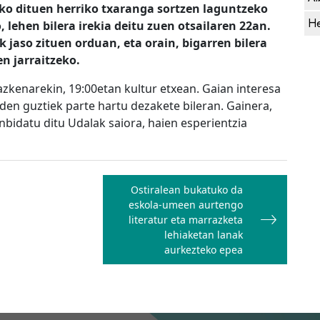
tuko dituen herriko txaranga sortzen laguntzeko
He
lehen bilera irekia deitu zuen otsailaren 22an.
k jaso zituen orduan, eta
orain, bigarren bilera
n jarraitzeko.
zkenarekin, 19:00etan kultur etxean. Gaian interesa
en guztiek parte hartu dezakete bileran. Gainera,
bidatu ditu Udalak saiora, haien esperientzia
Ostiralean bukatuko da
eskola-umeen aurtengo
literatur eta marrazketa
lehiaketan lanak
aurkezteko epea