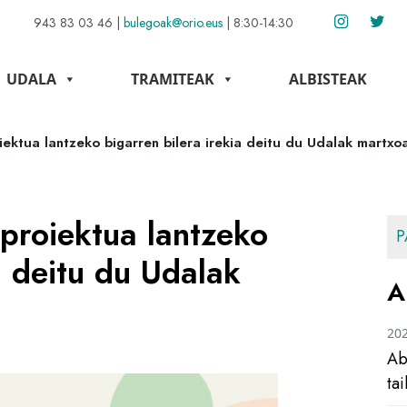
943 83 03 46
|
bulegoak@orio.eus
|
8:30-14:30
UDALA
TRAMITEAK
ALBISTEAK
iektua lantzeko bigarren bilera irekia deitu du Udalak martx
proiektua lantzeko
P
a deitu du Udalak
A
20
Ab
ta