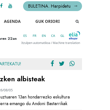
BULETINA. Harpidetu
AGENDA
GUK ORIORI
ES
FR
EN
CA
GL
oaren 22an
Itzulpen automatikoa / Machine translation
ARTEKATU!
zken albisteak
26/08/05
uztuaren 13an hondarrezko eskultura
ilerra emango du Andoni Bastarrikak