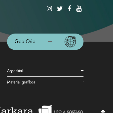
Geo-Orio
Argazkiak
Material grafikoa