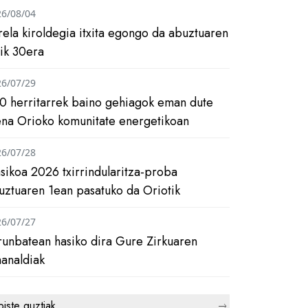
26/08/04
rela kiroldegia itxita egongo da abuztuaren
tik 30era
26/07/29
0 herritarrek baino gehiagok eman dute
ena Orioko komunitate energetikoan
26/07/28
asikoa 2026 txirrindularitza-proba
uztuaren 1ean pasatuko da Oriotik
26/07/27
runbatean hasiko dira Gure Zirkuaren
analdiak
biste guztiak