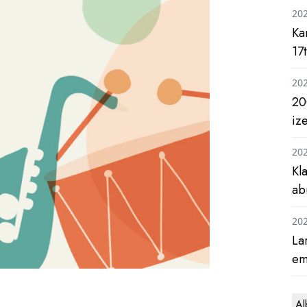
20
Ka
17
20
20
iz
20
Kl
ab
20
La
em
Al