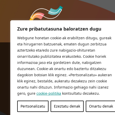
Zure pribatutasuna baloratzen dugu
Webgune honetan cookie-ak erabiltzen ditugu, gureak
eta hirugarren batzuenak, ematen dugun zerbitzua
aztertzeko eta/edo zure nabigazio-ohituretan
ORIOKO UDALA
oinarritutako publizitatea erakusteko. Cookie horiek
Herriko plaza,1
informazioa jaso eta gordetzen dute, nabigatzen
20810 Orio (Gipuzkoa)
duzunean. Cookie-ak onartu edo baztertu ditzakezu
T. 943 83 03 46
dagokion botoian klik eginez. «Pertsonalizatu» aukeran
klik eginez, bestalde, aukeratu dezakezu zein cookie
bulegoak@orio.eus
onartu nahi dituzun. Informazio gehiago nahi izanez
gero, gure
cookie-politika
kontsultatu dezakezu.
Pertsonalizatu
Ezeztatu denak
Onartu denak