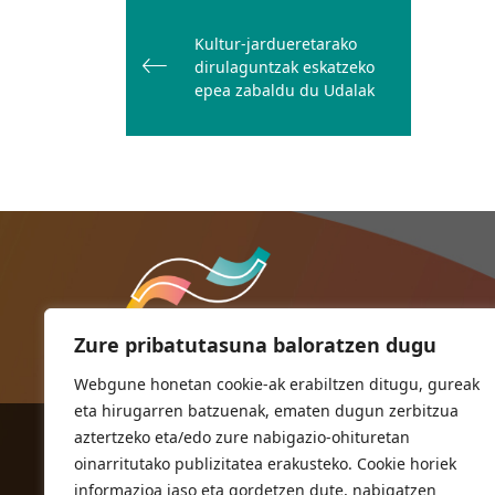
zehar
Kultur-jardueretarako
nabigatu
dirulaguntzak eskatzeko
epea zabaldu du Udalak
Zure pribatutasuna baloratzen dugu
Webgune honetan cookie-ak erabiltzen ditugu, gureak
eta hirugarren batzuenak, ematen dugun zerbitzua
aztertzeko eta/edo zure nabigazio-ohituretan
ORIOKO UDALA
oinarritutako publizitatea erakusteko. Cookie horiek
Herriko plaza,1
informazioa jaso eta gordetzen dute, nabigatzen