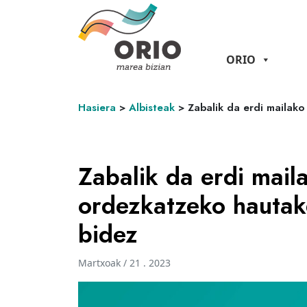
ORIO
Hasiera
>
Albisteak
>
Zabalik da erdi mailako
Zabalik da erdi maila
ordezkatzeko hautak
bidez
Martxoak / 21 . 2023