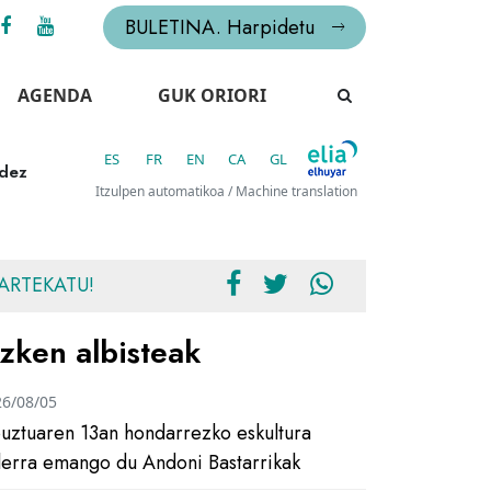
BULETINA. Harpidetu
AGENDA
GUK ORIORI
ES
FR
EN
CA
GL
idez
Itzulpen automatikoa / Machine translation
ARTEKATU!
zken albisteak
26/08/05
uztuaren 13an hondarrezko eskultura
ilerra emango du Andoni Bastarrikak