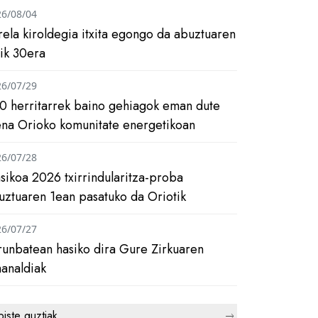
26/08/04
rela kiroldegia itxita egongo da abuztuaren
tik 30era
26/07/29
0 herritarrek baino gehiagok eman dute
ena Orioko komunitate energetikoan
26/07/28
asikoa 2026 txirrindularitza-proba
uztuaren 1ean pasatuko da Oriotik
26/07/27
runbatean hasiko dira Gure Zirkuaren
analdiak
biste guztiak