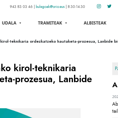
943 83 03 46
|
bulegoak@orio.eus
|
8:30-14:30
UDALA
TRAMITEAK
ALBISTEAK
 kirol-teknikaria ordezkatzeko hautaketa-prozesua, Lanbide b
ko kirol-teknikaria
P
eta-prozesua, Lanbide
A
20
Ab
ta