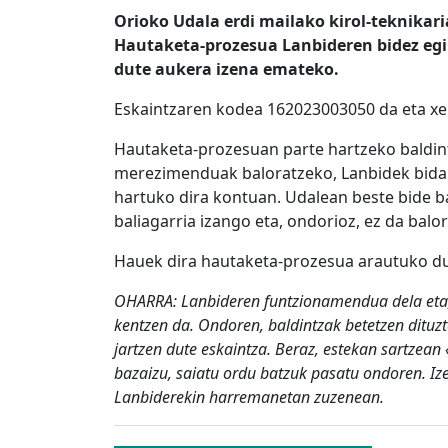
Orioko Udala erdi mailako kirol-teknikari
Hautaketa-prozesua Lanbideren bidez egin
dute aukera izena emateko.
Eskaintzaren kodea 162023003050 da eta x
Hautaketa-prozesuan parte hartzeko baldint
merezimenduak baloratzeko, Lanbidek bidal
hartuko dira kontuan. Udalean beste bide 
baliagarria izango eta, ondorioz, ez da balo
Hauek dira hautaketa-prozesua arautuko d
OHARRA: Lanbideren funtzionamendua dela eta, 
kentzen da. Ondoren, baldintzak betetzen dituz
jartzen dute eskaintza. Beraz, estekan sartzean
bazaizu, saiatu ordu batzuk pasatu ondoren. Iz
Lanbiderekin harremanetan zuzenean.
Bidalketetan