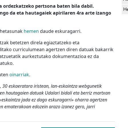
a ordezkatzeko pertsona baten bila dabil.
He
go da eta hautagaiek apirilaren 4ra arte izango
ehetasunak
hemen
daude eskuragarri.
zak betetzen direla egiaztatzeko eta
itako curriculumean agertzen diren datuak bakarrik
batzuetatik aurkeztutako dokumentazioa ez da
ratuko.
uten
oinarriak
.
30 eskaeratara iristean, lan-eskaintza webgunetik
ten hautagaien datuak Udalari bidali eta berriz martxan
 «eskaintza jada ez dago eskuragarri» oharra agertzen
en ematerakoan edozein arazo izanez gero, jarri