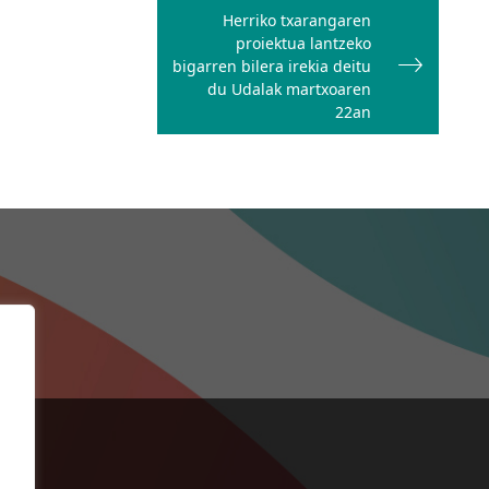
Herriko txarangaren
proiektua lantzeko
bigarren bilera irekia deitu
du Udalak martxoaren
22an