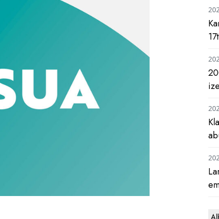
20
Ka
17
20
20
iz
20
Kl
ab
20
La
em
Al