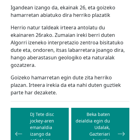
Igandean izango da, ekainak 26, eta goizeko
hamarretan abiatuko dira herriko plazatik
Herrio natur taldeak irteera antolatu du
ekainaren 26rako. Zumaian ireki berri duten
Algorri izeneko interpretazio zentroa bisitatuko
dute eta, ondoren, itsas labarretara joango dira,
hango aberastasun geologiko eta naturalak
gozatzera.
Goizeko hamarretan egin dute zita herriko
plazan. Irteera irekia da eta nahi duten guztiek
parte har dezakete.
Bidalketetan
zehar
DJ Tete disc
Beka baten
jockey-aren
deialdia egin du
nabigatu
emanaldia
Udalak,
izango da
Gazteriari