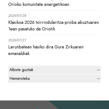
Orioko komunitate energetikoan
2026/07/28
Klasikoa 2026 txirrindularitza-proba abuztuaren
1ean pasatuko da Oriotik
2026/07/27
Larunbatean hasiko dira Gure Zirkuaren
emanaldiak
Albiste guztiak
Hemeroteka