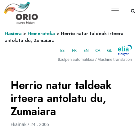
Hasiera
>
Hemeroteka
>
Herrio natur taldeak irteera
antolatu du, Zumaiara
ES
FR
EN
CA
GL
Itzulpen automatikoa / Machine translation
Herrio natur taldeak
irteera antolatu du,
Zumaiara
Ekainak / 24 . 2005