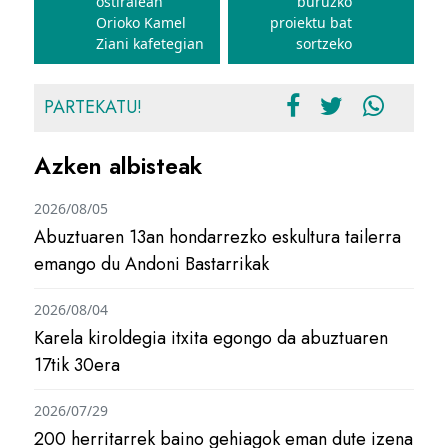
ostiralean
buruzko
Orioko Kamel
proiektu bat
Ziani kafetegian
sortzeko
PARTEKATU!
Azken albisteak
2026/08/05
Abuztuaren 13an hondarrezko eskultura tailerra
emango du Andoni Bastarrikak
2026/08/04
Karela kiroldegia itxita egongo da abuztuaren
17tik 30era
2026/07/29
200 herritarrek baino gehiagok eman dute izena