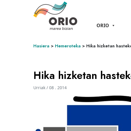
ORIO
Hasiera
>
Hemeroteka
>
Hika hizketan hastek
Hika hizketan hastek
Urriak / 08 . 2014