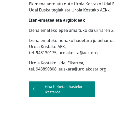
Ekimena antolatu dute Urola Kostako Udal E
Udal Euskaltegiak eta Urola Kostako AEKk.
Izen-ematea eta argibideak
Izena emateko epea amaituko da urriaren 
Izena emateko honako hauetara jo behar da
Urola Kostako AEK,
tel. 943130175, urolakosta@aek.org
Urola Kostako Udal Elkartea,
tel. 943890808, euskara@urolakosta.org
Bidalketetan
Hika hizketan hasteko
zehar
ikastaroa
nabigatu