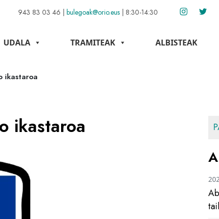
943 83 03 46
|
bulegoak@orio.eus
|
8:30-14:30
UDALA
TRAMITEAK
ALBISTEAK
o ikastaroa
o ikastaroa
P
A
20
Ab
ta