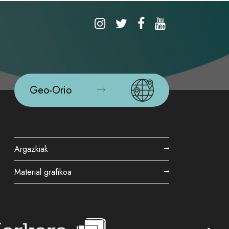
Geo-Orio
Argazkiak
Material grafikoa