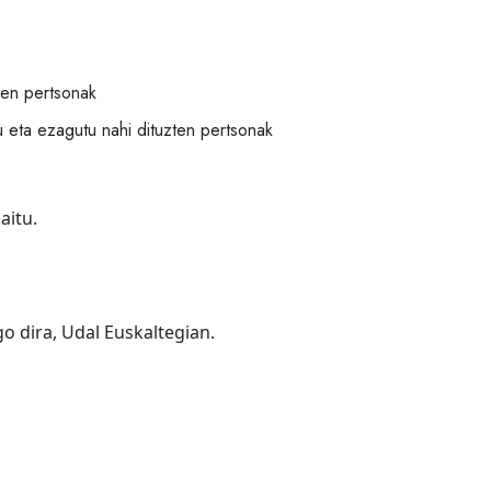
ten pertsonak
u eta ezagutu nahi dituzten pertsonak
aitu.
o dira, Udal Euskaltegian.