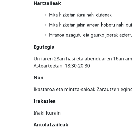
Hartzaileak
Hika hizketan ikasi nahi dutenak
Hika hizketan jakin arrean hobetu nahi du
Hitanoa ezagutu eta gaurko joerak aztert
Egutegia
Urriaren 28an hasi eta abenduaren 16an am
Astearteetan, 18:30-20:30
Non
Ikastaroa eta mintza-saioak Zarautzen eging
Irakaslea
Iñaki Iturain
Antolatzaileak