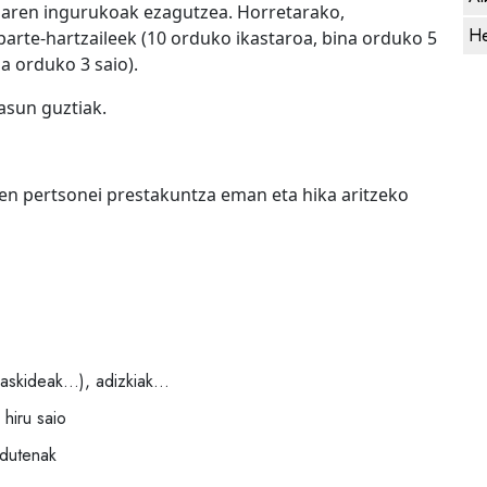
oaren ingurukoak ezagutzea. Horretarako,
He
parte-hartzaileek (10 orduko ikastaroa, bina orduko 5
a orduko 3 saio).
sun guztiak.
ten pertsonei prestakuntza eman eta hika aritzeko
olaskideak…), adizkiak…
 hiru saio
 dutenak