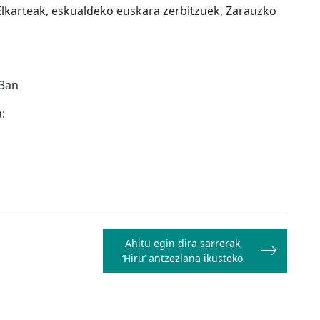
lkarteak, eskualdeko euskara zerbitzuek, Zarauzko
23an
:
Ahitu egin dira sarrerak,
‘Hiru’ antzezlana ikusteko