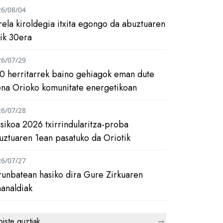
26/08/04
rela kiroldegia itxita egongo da abuztuaren
tik 30era
26/07/29
0 herritarrek baino gehiagok eman dute
ena Orioko komunitate energetikoan
26/07/28
asikoa 2026 txirrindularitza-proba
uztuaren 1ean pasatuko da Oriotik
26/07/27
runbatean hasiko dira Gure Zirkuaren
analdiak
biste guztiak