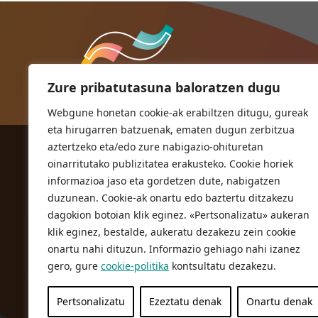
Zure pribatutasuna baloratzen dugu
Webgune honetan cookie-ak erabiltzen ditugu, gureak
eta hirugarren batzuenak, ematen dugun zerbitzua
aztertzeko eta/edo zure nabigazio-ohituretan
ORIOKO UDALA
oinarritutako publizitatea erakusteko. Cookie horiek
Herriko plaza,1
informazioa jaso eta gordetzen dute, nabigatzen
20810 Orio (Gipuzkoa)
duzunean. Cookie-ak onartu edo baztertu ditzakezu
T. 943 83 03 46
dagokion botoian klik eginez. «Pertsonalizatu» aukeran
klik eginez, bestalde, aukeratu dezakezu zein cookie
bulegoak@orio.eus
onartu nahi dituzun. Informazio gehiago nahi izanez
gero, gure
cookie-politika
kontsultatu dezakezu.
Pertsonalizatu
Ezeztatu denak
Onartu denak