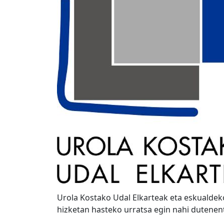
Urola Kostako Udal Elkarteak eta eskualdeko
hizketan hasteko urratsa egin nahi dutenen