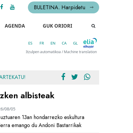
BULETINA. Harpidetu
AGENDA
GUK ORIORI
ES
FR
EN
CA
GL
Itzulpen automatikoa / Machine translation
ARTEKATU!
zken albisteak
26/08/05
uztuaren 13an hondarrezko eskultura
ilerra emango du Andoni Bastarrikak