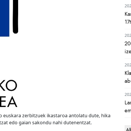
20
Ka
17
20
20
iz
20
Kl
ab
20
La
em
 euskara zerbitzuek ikastaroa antolatu dute, hika
tzat edo gaian sakondu nahi dutenentzat.
Al