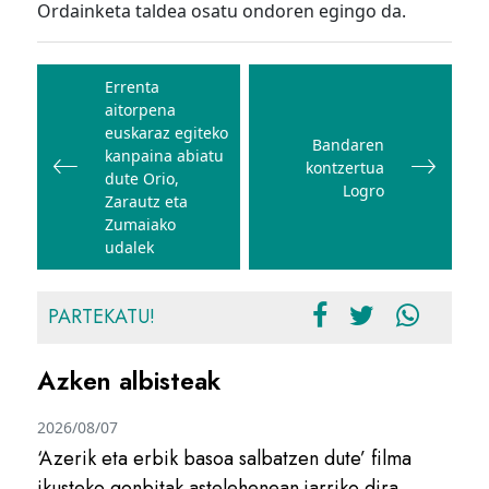
Ordainketa taldea osatu ondoren egingo da.
Bidalketetan
zehar
Errenta
aitorpena
nabigatu
euskaraz egiteko
Bandaren
kanpaina abiatu
kontzertua
dute Orio,
Logro
Zarautz eta
Zumaiako
udalek
PARTEKATU!
Azken albisteak
2026/08/07
‘Azerik eta erbik basoa salbatzen dute’ filma
ikusteko gonbitak astelehenean jarriko dira