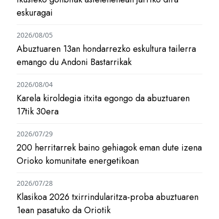
eskuragai
2026/08/05
Abuztuaren 13an hondarrezko eskultura tailerra
emango du Andoni Bastarrikak
2026/08/04
Karela kiroldegia itxita egongo da abuztuaren
17tik 30era
2026/07/29
200 herritarrek baino gehiagok eman dute izena
Orioko komunitate energetikoan
2026/07/28
Klasikoa 2026 txirrindularitza-proba abuztuaren
1ean pasatuko da Oriotik