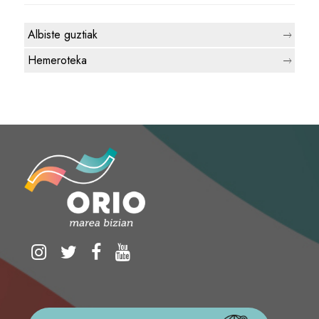
Albiste guztiak
Hemeroteka