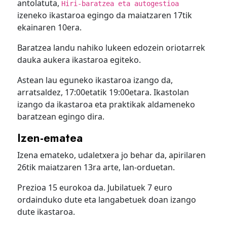
antolatuta,
Hiri-baratzea eta autogestioa
izeneko ikastaroa egingo da maiatzaren 17tik
ekainaren 10era.
Baratzea landu nahiko lukeen edozein oriotarrek
dauka aukera ikastaroa egiteko.
Astean lau eguneko ikastaroa izango da,
arratsaldez, 17:00etatik 19:00etara. Ikastolan
izango da ikastaroa eta praktikak aldameneko
baratzean egingo dira.
Izen-ematea
Izena emateko, udaletxera jo behar da, apirilaren
26tik maiatzaren 13ra arte, lan-orduetan.
Prezioa 15 eurokoa da. Jubilatuek 7 euro
ordainduko dute eta langabetuek doan izango
dute ikastaroa.