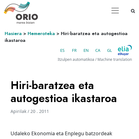
Hasiera
>
Hemeroteka
>
Hiri-baratzea eta autogestioa
ikastaroa
ES
FR
EN
CA
GL
Itzulpen automatikoa / Machine translation
Hiri-baratzea eta
autogestioa ikastaroa
Apirilak / 20 . 2011
Udaleko Ekonomia eta Enplegu batzordeak