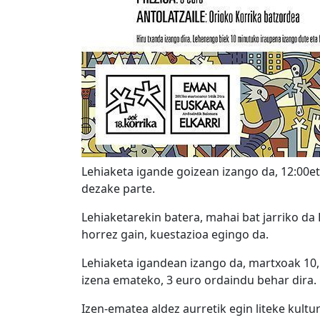
Lehiaketa igande goizean izango da, 12:00et
dezake parte.
Lehiaketarekin batera, mahai bat jarriko da 
horrez gain, kuestazioa egingo da.
Lehiaketa igandean izango da, martxoak 10, 
izena emateko, 3 euro ordaindu behar dira.
Izen-ematea aldez aurretik egin liteke kultu