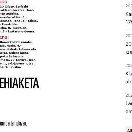
20
Ka
17
20
20
iz
20
Kl
ab
20
La
em
Al