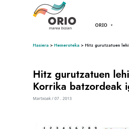
ORIO
Hasiera
>
Hemeroteka
>
Hitz gurutzatuen leh
Hitz gurutzatuen leh
Korrika batzordeak 
Martxoak / 07 . 2013