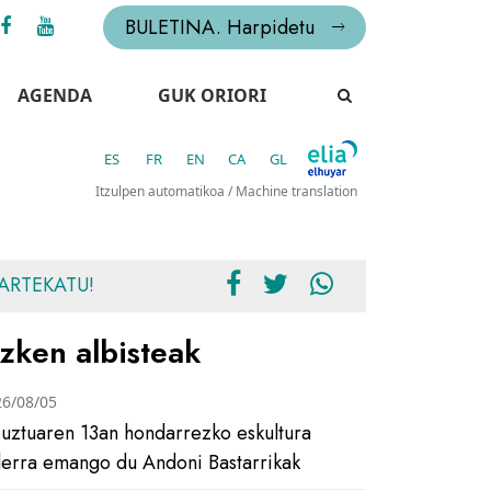
BULETINA. Harpidetu
AGENDA
GUK ORIORI
ES
FR
EN
CA
GL
Itzulpen automatikoa / Machine translation
ARTEKATU!
zken albisteak
26/08/05
uztuaren 13an hondarrezko eskultura
ilerra emango du Andoni Bastarrikak