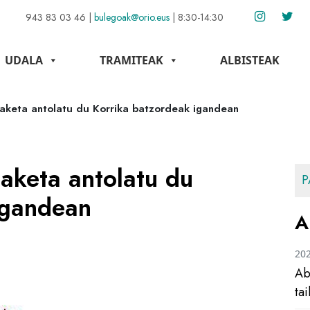
943 83 03 46
|
bulegoak@orio.eus
|
8:30-14:30
UDALA
TRAMITEAK
ALBISTEAK
iaketa antolatu du Korrika batzordeak igandean
iaketa antolatu du
P
igandean
A
20
Ab
ta