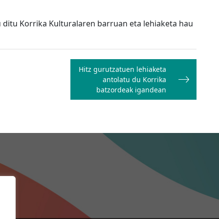
u ditu Korrika Kulturalaren barruan eta lehiaketa hau
Hitz gurutzatuen lehiaketa
antolatu du Korrika
batzordeak igandean