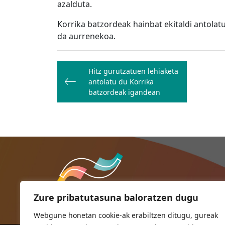
azalduta.
Korrika batzordeak hainbat ekitaldi antolat
da aurrenekoa.
Bidalketetan
Hitz gurutzatuen lehiaketa
zehar
antolatu du Korrika
nabigatu
batzordeak igandean
Zure pribatutasuna baloratzen dugu
Webgune honetan cookie-ak erabiltzen ditugu, gureak