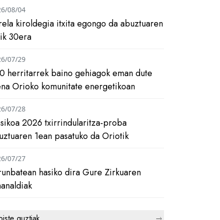
26/08/04
rela kiroldegia itxita egongo da abuztuaren
tik 30era
26/07/29
0 herritarrek baino gehiagok eman dute
ena Orioko komunitate energetikoan
26/07/28
asikoa 2026 txirrindularitza-proba
uztuaren 1ean pasatuko da Oriotik
26/07/27
runbatean hasiko dira Gure Zirkuaren
analdiak
biste guztiak