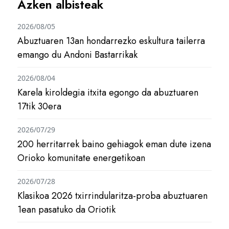
Azken albisteak
2026/08/05
Abuztuaren 13an hondarrezko eskultura tailerra
emango du Andoni Bastarrikak
2026/08/04
Karela kiroldegia itxita egongo da abuztuaren
17tik 30era
2026/07/29
200 herritarrek baino gehiagok eman dute izena
Orioko komunitate energetikoan
2026/07/28
Klasikoa 2026 txirrindularitza-proba abuztuaren
1ean pasatuko da Oriotik