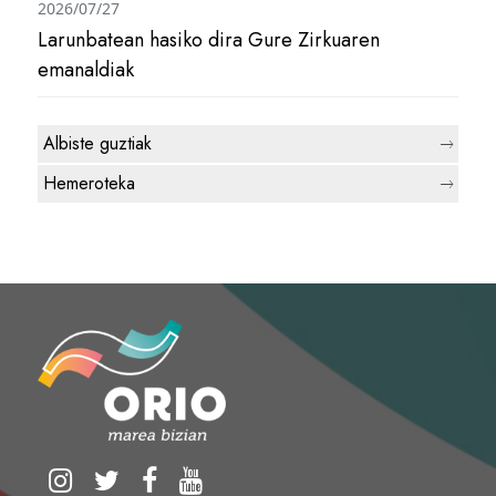
2026/07/27
Larunbatean hasiko dira Gure Zirkuaren
emanaldiak
Albiste guztiak
Hemeroteka