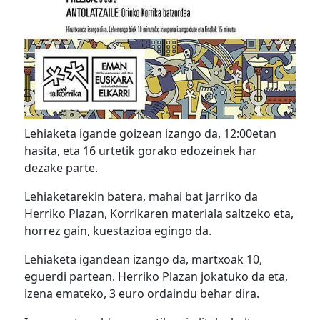
Lehiaketa igande goizean izango da, 12:00etan
hasita, eta 16 urtetik gorako edozeinek har
dezake parte.
Lehiaketarekin batera, mahai bat jarriko da
Herriko Plazan, Korrikaren materiala saltzeko eta,
horrez gain, kuestazioa egingo da.
Lehiaketa igandean izango da, martxoak 10,
eguerdi partean. Herriko Plazan jokatuko da eta,
izena emateko, 3 euro ordaindu behar dira.