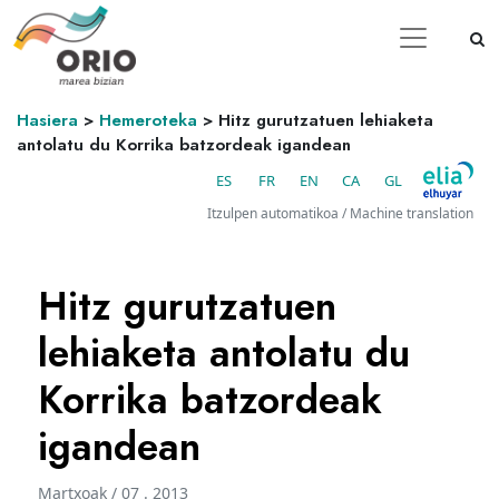
Hasiera
>
Hemeroteka
>
Hitz gurutzatuen lehiaketa
antolatu du Korrika batzordeak igandean
ES
FR
EN
CA
GL
Itzulpen automatikoa / Machine translation
Hitz gurutzatuen
lehiaketa antolatu du
Korrika batzordeak
igandean
Martxoak / 07 . 2013