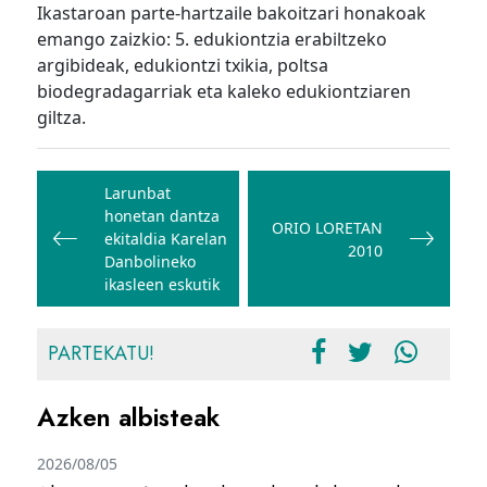
Ikastaroan parte-hartzaile bakoitzari honakoak
emango zaizkio: 5. edukiontzia erabiltzeko
argibideak, edukiontzi txikia, poltsa
biodegradagarriak eta kaleko edukiontziaren
giltza.
Bidalketetan
zehar
Larunbat
honetan dantza
nabigatu
ORIO LORETAN
ekitaldia Karelan
2010
Danbolineko
ikasleen eskutik
PARTEKATU!
Azken albisteak
2026/08/05