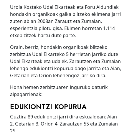
Urola Kostako Udal Elkarteak eta Foru Aldundiak
hondakin organikoak gaika biltzeko ekimena jarri
zuten abian 2008an Zarautz eta Zumaian,
esperientzia pilotu gisa. Ekimen horretan 1.114
etxebizitzek hartu dute parte.
Orain, berriz, hondakin organikoak biltzeko
zerbitzua Udal Elkarteko 5 herrietan jarriko dute
Udal Elkarteak eta udalek. Zarautzen eta Zumaian
lehengo edukiontzi kopurua dago jarrita eta Aian,
Getarian eta Orion lehenengoz jarriko dira.
Hona hemen zerbitzuaren inguruko daturik
aipagarrienak:
EDUKIONTZI KOPURUA
Guztira 89 edukiontzi jarri dira eskualdean: Aian
2, Getarian 3, Orion 4, Zarautzen 55 eta Zumaian
25.