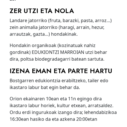
ZER UTZI ETA NOLA
Landare jatorriko (fruta, barazki, pasta, arroz…)
zein animalia jatorriko (haragi, arrain, hezur,
arrautzak, gazta…) hondakinak.
Hondakin organikoak (kozinatuak nahiz
gordinak) EDUKIONTZI MARROIAN utzi behar
dira, poltsa biodegradagarri batean sartuta.
IZENA EMAN ETA PARTE HARTU
Bostgarren edukiontzia erabiltzeko, tailer edo
ikastaro labur bat egin behar da.
Orion ekainaren 10ean eta 11n egingo dira
ikastaro labur horiek, kultur etxean, arratsaldez.
Ordu erdi ingurukoak izango dira; lehendabizikoa
16:30ean hasiko da eta azkena 20:00etan