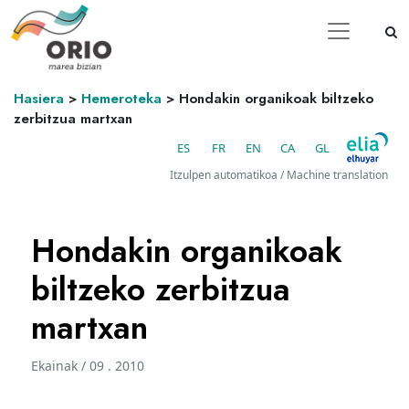
Hasiera
>
Hemeroteka
>
Hondakin organikoak biltzeko
zerbitzua martxan
ES
FR
EN
CA
GL
Itzulpen automatikoa / Machine translation
Hondakin organikoak
biltzeko zerbitzua
martxan
Ekainak / 09 . 2010