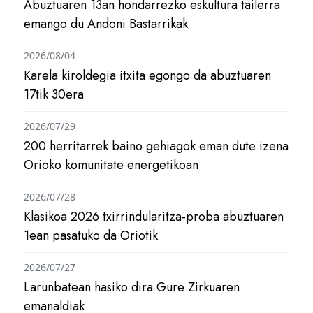
Abuztuaren 13an hondarrezko eskultura tailerra
emango du Andoni Bastarrikak
2026/08/04
Karela kiroldegia itxita egongo da abuztuaren
17tik 30era
2026/07/29
200 herritarrek baino gehiagok eman dute izena
Orioko komunitate energetikoan
2026/07/28
Klasikoa 2026 txirrindularitza-proba abuztuaren
1ean pasatuko da Oriotik
2026/07/27
Larunbatean hasiko dira Gure Zirkuaren
emanaldiak