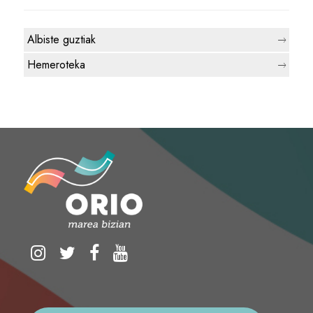
Albiste guztiak
Hemeroteka