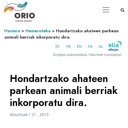
Hasiera
>
Hemeroteka
>
Hondartzako ahateen parkean
animali berriak inkorporatu dira.
ES
FR
EN
CA
GL
Itzulpen automatikoa / Machine translation
Hondartzako ahateen
parkean animali berriak
inkorporatu dira.
Abuztuak / 21 . 2013