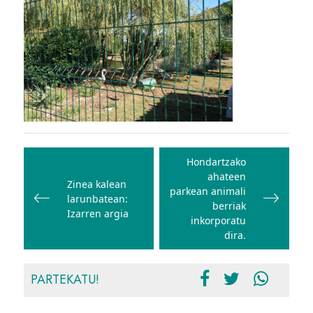
Bidalketetan
zehar
Hondartzako
ahateen
nabigatu
Zinea kalean
parkean animali
larunbatean:
berriak
Izarren argia
inkorporatu
dira.
PARTEKATU!