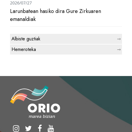
2026/07/27
Larunbatean hasiko dira Gure Zirkuaren
emanaldiak
Albiste guztiak
Hemeroteka