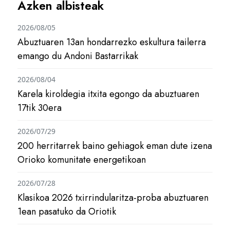
Azken albisteak
2026/08/05
Abuztuaren 13an hondarrezko eskultura tailerra
emango du Andoni Bastarrikak
2026/08/04
Karela kiroldegia itxita egongo da abuztuaren
17tik 30era
2026/07/29
200 herritarrek baino gehiagok eman dute izena
Orioko komunitate energetikoan
2026/07/28
Klasikoa 2026 txirrindularitza-proba abuztuaren
1ean pasatuko da Oriotik