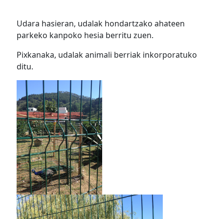
Udara hasieran, udalak hondartzako ahateen
parkeko kanpoko hesia berritu zuen.
Pixkanaka, udalak animali berriak inkorporatuko
ditu.