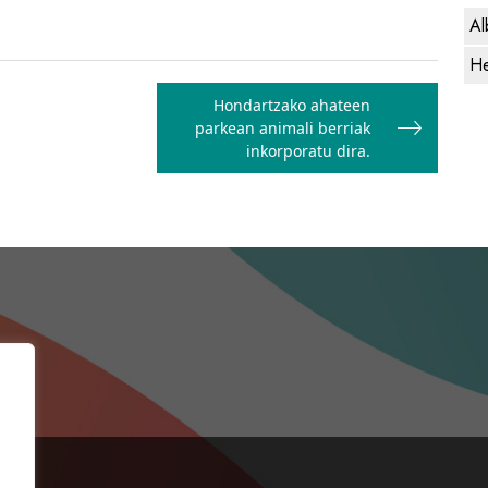
Al
He
Hondartzako ahateen
parkean animali berriak
inkorporatu dira.