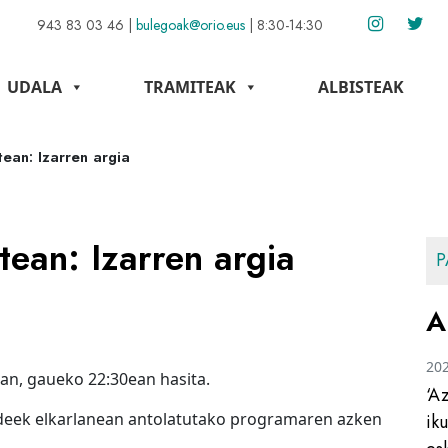
943 83 03 46
|
bulegoak@orio.eus
|
8:30-14:30
UDALA
TRAMITEAK
ALBISTEAK
ean: Izarren argia
tean: Izarren argia
P
A
20
an, gaueko 22:30ean hasita.
‘A
deek elkarlanean antolatutako programaren azken
ik