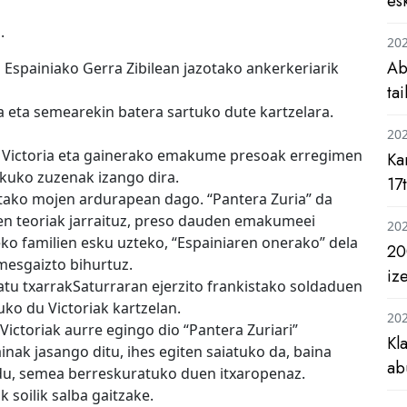
es
.
20
Ab
spainiako Gerra Zibilean jazotako ankerkeriarik
ta
pa eta semearekin batera sartuko dute kartzelara.
20
a. Victoria eta gainerako emakume presoak erregimen
Ka
ekuko zuzenak izango dira.
17
ko mojen ardurapean dago. “Pantera Zuria” da
en teoriak jarraituz, preso dauden emakumeei
20
o familien esku uzteko, “Espainiaren onerako” dela
20
mesgaizto bihurtuz.
iz
ratu txarrakSaturraran ejerzito frankistako soldaduen
uko du Victoriak kartzelan.
20
Victoriak aurre egingo dio “Pantera Zuriari”
Kl
inak jasango ditu, ihes egiten saiatuko da, baina
ab
 du, semea berreskuratuko duen itxaropenaz.
 soilik salba gaitzake.