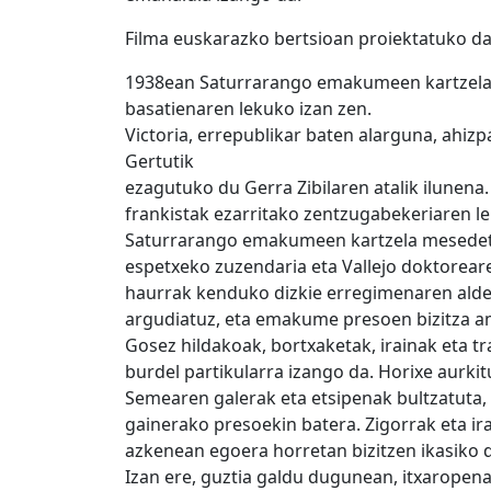
Filma euskarazko bertsioan proiektatuko da
1938ean Saturrarango emakumeen kartzela E
basatienaren lekuko izan zen.
Victoria, errepublikar baten alarguna, ahiz
Gertutik
ezagutuko du Gerra Zibilaren atalik ilunen
frankistak ezarritako zentzugabekeriaren l
Saturrarango emakumeen kartzela mesedeta
espetxeko zuzendaria eta Vallejo doktorear
haurrak kenduko dizkie erregimenaren aldek
argudiatuz, eta emakume presoen bizitza a
Gosez hildakoak, bortxaketak, irainak eta t
burdel partikularra izango da. Horixe aurkit
Semearen galerak eta etsipenak bultzatuta, 
gainerako presoekin batera. Zigorrak eta ira
azkenean egoera horretan bizitzen ikasiko
Izan ere, guztia galdu dugunean, itxaropenak