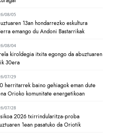
kuragai
26/08/05
uztuaren 13an hondarrezko eskultura
ilerra emango du Andoni Bastarrikak
26/08/04
rela kiroldegia itxita egongo da abuztuaren
tik 30era
26/07/29
0 herritarrek baino gehiagok eman dute
ena Orioko komunitate energetikoan
26/07/28
asikoa 2026 txirrindularitza-proba
uztuaren 1ean pasatuko da Oriotik