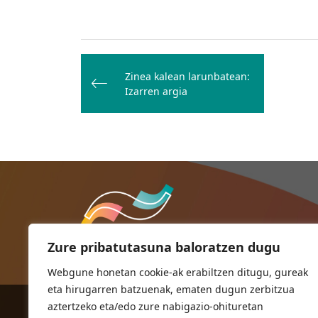
Bidalketetan
zehar
Zinea kalean larunbatean:
Izarren argia
nabigatu
Zure pribatutasuna baloratzen dugu
Webgune honetan cookie-ak erabiltzen ditugu, gureak
eta hirugarren batzuenak, ematen dugun zerbitzua
aztertzeko eta/edo zure nabigazio-ohituretan
ORIOKO UDALA