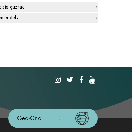
biste guztiak
meroteka
Geo-Orio