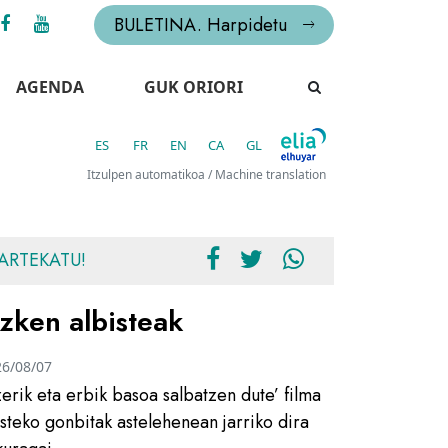
BULETINA. Harpidetu
AGENDA
GUK ORIORI
ES
FR
EN
CA
GL
Itzulpen automatikoa / Machine translation
ARTEKATU!
zken albisteak
26/08/07
zerik eta erbik basoa salbatzen dute’ filma
usteko gonbitak astelehenean jarriko dira