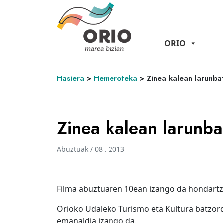
ORIO
Hasiera
>
Hemeroteka
>
Zinea kalean larunbat
Zinea kalean larunba
Abuztuak / 08 . 2013
Filma abuztuaren 10ean izango da hondartz
Orioko Udaleko Turismo eta Kultura batzor
emanaldia izango da.