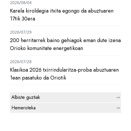
2026/08/04
Karela kiroldegia itxita egongo da abuztuaren
17tik 30era
2026/07/29
200 herritarrek baino gehiagok eman dute izena
Orioko komunitate energetikoan
2026/07/28
Klasikoa 2026 txirrindularitza-proba abuztuaren
1ean pasatuko da Oriotik
Albiste guztiak
Hemeroteka