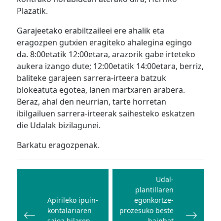
Plazatik.
Garajeetako erabiltzaileei ere ahalik eta
eragozpen gutxien eragiteko ahalegina egingo
da. 8:00etatik 12:00etara, arazorik gabe irteteko
aukera izango dute; 12:00etatik 14:00etara, berriz,
baliteke garajeen sarrera-irteera batzuk
blokeatuta egotea, lanen martxaren arabera.
Beraz, ahal den neurrian, tarte horretan
ibilgailuen sarrera-irteerak saihesteko eskatzen
die Udalak bizilagunei.
Barkatu eragozpenak.
Bidalketetan
zehar
Udal-
plantillaren
nabigatu
Apirileko ipuin-
egonkortze-
kontalariaren
prozesuko beste
saioa hilaren
hainbat