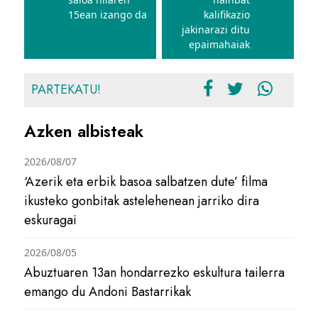
15ean izango da
kalifikazio
jakinarazi ditu
epaimahaiak
PARTEKATU!
Azken albisteak
2026/08/07
‘Azerik eta erbik basoa salbatzen dute’ filma
ikusteko gonbitak astelehenean jarriko dira
eskuragai
2026/08/05
Abuztuaren 13an hondarrezko eskultura tailerra
emango du Andoni Bastarrikak