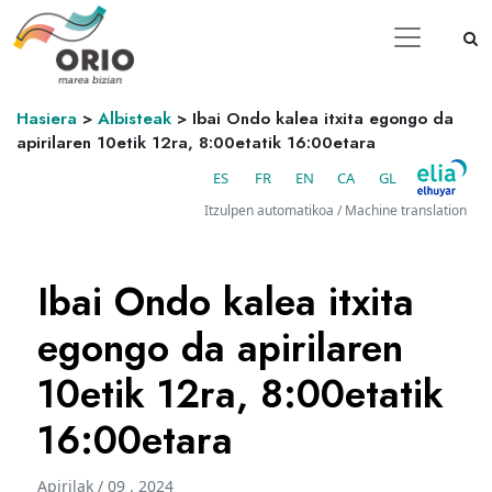
Hasiera
>
Albisteak
>
Ibai Ondo kalea itxita egongo da
apirilaren 10etik 12ra, 8:00etatik 16:00etara
ES
FR
EN
CA
GL
Itzulpen automatikoa / Machine translation
Ibai Ondo kalea itxita
egongo da apirilaren
10etik 12ra, 8:00etatik
16:00etara
Apirilak / 09 . 2024