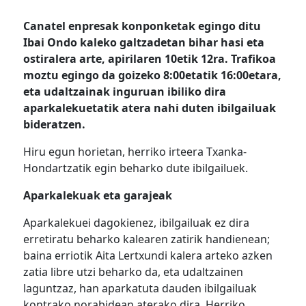
Canatel enpresak konponketak egingo ditu
Ibai Ondo kaleko galtzadetan bihar hasi eta
ostiralera arte, apirilaren 10etik 12ra. Trafikoa
moztu egingo da goizeko 8:00etatik 16:00etara,
eta udaltzainak inguruan ibiliko dira
aparkalekuetatik atera nahi duten ibilgailuak
bideratzen.
Hiru egun horietan, herriko irteera Txanka-
Hondartzatik egin beharko dute ibilgailuek.
Aparkalekuak eta garajeak
Aparkalekuei dagokienez, ibilgailuak ez dira
erretiratu beharko kalearen zatirik handienean;
baina erriotik Aita Lertxundi kalera arteko azken
zatia libre utzi beharko da, eta udaltzainen
laguntzaz, han aparkatuta dauden ibilgailuak
kontrako norabidean aterako dira, Herriko