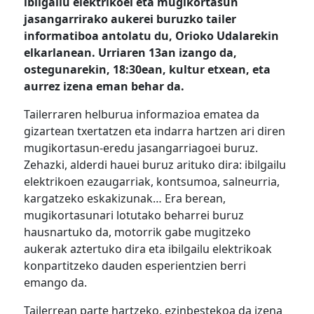
ibilgailu elektrikoei eta mugikortasun
jasangarrirako aukerei buruzko tailer
informatiboa antolatu du, Orioko Udalarekin
elkarlanean. Urriaren 13an izango da,
ostegunarekin, 18:30ean, kultur etxean, eta
aurrez izena eman behar da.
Tailerraren helburua informazioa ematea da
gizartean txertatzen eta indarra hartzen ari diren
mugikortasun-eredu jasangarriagoei buruz.
Zehazki, alderdi hauei buruz arituko dira: ibilgailu
elektrikoen ezaugarriak, kontsumoa, salneurria,
kargatzeko eskakizunak… Era berean,
mugikortasunari lotutako beharrei buruz
hausnartuko da, motorrik gabe mugitzeko
aukerak aztertuko dira eta ibilgailu elektrikoak
konpartitzeko dauden esperientzien berri
emango da.
Tailerrean parte hartzeko, ezinbestekoa da izena