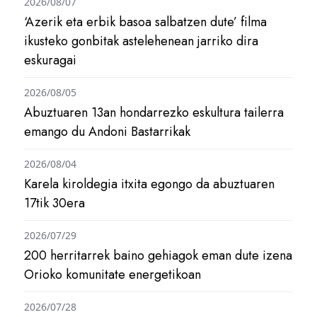
2026/08/07
‘Azerik eta erbik basoa salbatzen dute’ filma
ikusteko gonbitak astelehenean jarriko dira
eskuragai
2026/08/05
Abuztuaren 13an hondarrezko eskultura tailerra
emango du Andoni Bastarrikak
2026/08/04
Karela kiroldegia itxita egongo da abuztuaren
17tik 30era
2026/07/29
200 herritarrek baino gehiagok eman dute izena
Orioko komunitate energetikoan
2026/07/28