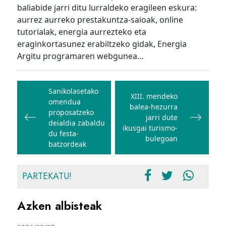
baliabide jarri ditu lurraldeko eragileen eskura:
aurrez aurreko prestakuntza-saioak, online
tutorialak, energia aurrezteko eta
eraginkortasunez erabiltzeko gidak, Energia
Argitu programaren webgunea…
Bidalketetan
zehar
Sanikolasetako
XIII. mendeko
omendua
nabigatu
balea-hezurra
proposatzeko
jarri dute
deialdia zabaldu
ikusgai turismo-
du festa-
bulegoan
batzordeak
PARTEKATU!
Azken albisteak