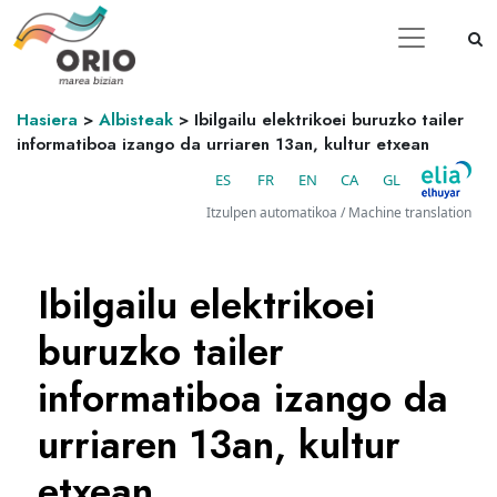
Hasiera
>
Albisteak
>
Ibilgailu elektrikoei buruzko tailer
informatiboa izango da urriaren 13an, kultur etxean
ES
FR
EN
CA
GL
Itzulpen automatikoa / Machine translation
Ibilgailu elektrikoei
buruzko tailer
informatiboa izango da
urriaren 13an, kultur
etxean