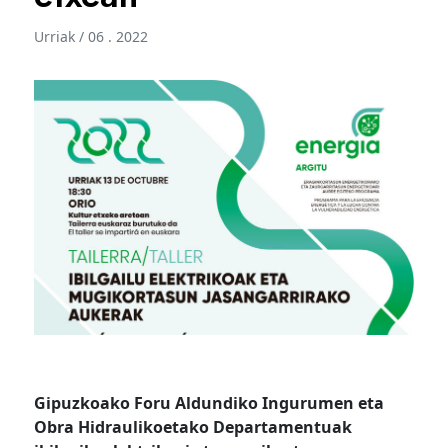
Urriak / 06 . 2022
Gipuzkoako Foru Aldundiko Ingurumen eta
Obra Hidraulikoetako Departamentuak