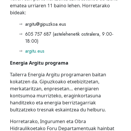
ematea urriaren 11 baino lehen. Horretarako
bideak:
argitu@gipuzkoa.eus
605 757 687 (astelehenetik ostiralera, 9:00-
18:00)
argitu.eus
Energia Argitu programa
Tailerra Energia Argitu programaren baitan
kokatzen da. Gipuzkoako etxebizitzetan,
merkataritzan, enpresetan… energiaren
kontsumoa murrizteko, eraginkortasuna
handitzeko eta energia berriztagarriak
bultzatzeko tresnak eskaintzea du helburu.
Horretarako, Ingurumen eta Obra
Hidraulikoetako Foru Departamentuak hainbat