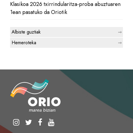
Klasikoa 2026 txirrindularitza-proba abuztuaren
1ean pasatuko da Oriotik
Albiste guztiak
Hemeroteka