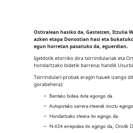
Ostiralean hasiko da, Gasteizen, Itzulia 
azken etapa Donostian hasi eta bukatuko
egun horretan pasatuko da, eguerdian.
Igeldotik etorriko dira txirrindulariak eta 
hondartzako bidetik barrena; handik Usurbi
Txirrindulari-probak eragin hauek izango dit
gorabehera):
Bentako bidea itxita egongo da.
Autopistako sarrera-irteerak moztu egingo
Hondartzako irteera itxi egingo da.
N-634 errepidea itxi egingo da, Oriotik D