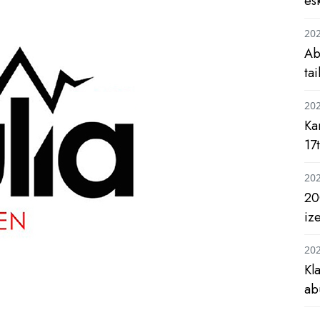
es
20
Ab
ta
20
Ka
17
20
20
iz
20
Kl
ab