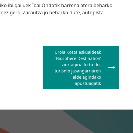
iko ibilgailuek Ibai Ondotik barrena atera beharko
anez gero, Zarautza jo beharko dute, autopista
Urola Kosta eskualdeak
‘Biosphere Destination’
ziurtagiria lortu du,
turismo jasangarriaren
alde egindako
apustuagatik