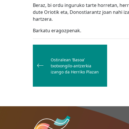
Beraz, bi ordu inguruko tarte horretan, herr
dute Oriotik eta, Donostiarantz joan nahi iz
hartzera.
Barkatu eragozpenak.
Bidalketetan
zehar
Ostiralean ‘Basoa’
nabigatu
txotxongilo-antzerkia
izango da Herriko Plazan