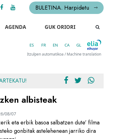
BULETINA. Harpidetu
AGENDA
GUK ORIORI
ES
FR
EN
CA
GL
Itzulpen automatikoa / Machine translation
ARTEKATU!
zken albisteak
26/08/07
zerik eta erbik basoa salbatzen dute’ filma
usteko gonbitak astelehenean jarriko dira