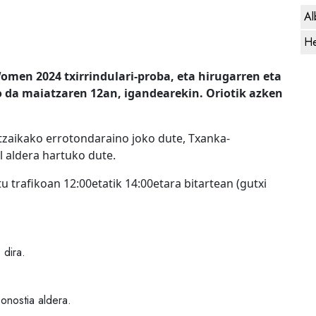
Al
He
Women 2024 txirrindulari-proba, eta hirugarren eta
 da maiatzaren 12an, igandearekin. Oriotik azken
Ortzaikako errotondaraino joko dute, Txanka-
l aldera hartuko dute.
u trafikoan 12:00etatik 14:00etara bitartean (gutxi
 dira.
onostia aldera.