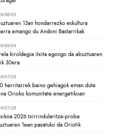
kuragai
26/08/05
uztuaren 13an hondarrezko eskultura
ilerra emango du Andoni Bastarrikak
26/08/04
rela kiroldegia itxita egongo da abuztuaren
tik 30era
26/07/29
0 herritarrek baino gehiagok eman dute
ena Orioko komunitate energetikoan
26/07/28
asikoa 2026 txirrindularitza-proba
uztuaren 1ean pasatuko da Oriotik