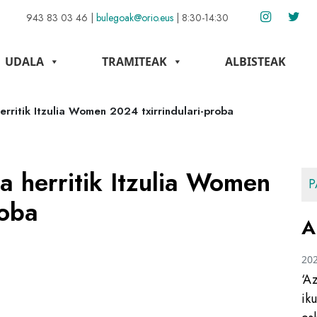
943 83 03 46
|
bulegoak@orio.eus
|
8:30-14:30
UDALA
TRAMITEAK
ALBISTEAK
rritik Itzulia Women 2024 txirrindulari-proba
 herritik Itzulia Women
P
roba
A
20
‘A
ik