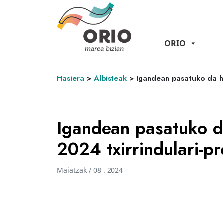
ORIO
Hasiera
>
Albisteak
>
Igandean pasatuko da he
Igandean pasatuko da
2024 txirrindulari-p
Maiatzak / 08 . 2024