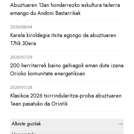
Abuztuaren 13an hondarrezko eskultura tailerra
emango du Andoni Bastarrikak
2026/08/04
Karela kiroldegia itxita egongo da abuztuaren
17tik 30era
2026/07/29
200 herritarrek baino gehiagok eman dute izena
Orioko komunitate energetikoan
2026/07/28
Klasikoa 2026 txirrindularitza-proba abuztuaren
1ean pasatuko da Oriotik
Albiste guztiak