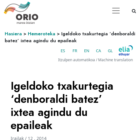
Hasiera
>
Hemeroteka
>
Igeldoko txakurtegia ‘denboraldi
batez’ ixtea agindu du epaileak
ES
FR
EN
CA
GL
Itzulpen automatikoa / Machine translation
Igeldoko txakurtegia
‘denboraldi batez’
ixtea agindu du
epaileak
Irailak / 12 . 2014