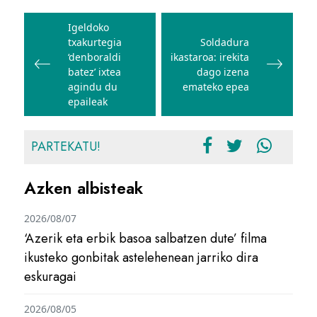
Bidalketetan
zehar
Igeldoko
txakurtegia
Soldadura
nabigatu
‘denboraldi
ikastaroa: irekita
batez’ ixtea
dago izena
agindu du
emateko epea
epaileak
PARTEKATU!
Azken albisteak
2026/08/07
‘Azerik eta erbik basoa salbatzen dute’ filma
ikusteko gonbitak astelehenean jarriko dira
eskuragai
2026/08/05