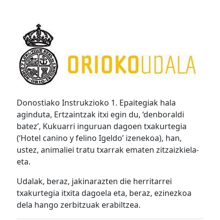
Donostiako Instrukzioko 1. Epaitegiak hala
aginduta, Ertzaintzak itxi egin du, ‘denboraldi
batez’, Kukuarri inguruan dagoen txakurtegia
(‘Hotel canino y felino Igeldo’ izenekoa), han,
ustez, animaliei tratu txarrak ematen zitzaizkiela-
eta.
Udalak, beraz, jakinarazten die herritarrei
txakurtegia itxita dagoela eta, beraz, ezinezkoa
dela hango zerbitzuak erabiltzea.