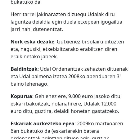
bukatuko da
Herritarrei jakinarazten dizuegu Udalak diru
laguntza deialdia egin duela etxepean igogailua
jarri nahi dutenentzat.
Nork eska dezake
: Gutxienez bi solairu dituzten
eta, nagusiki, etxebizitzarako erabiltzen diren
eraikinetako jabeek.
Baldintzak
: Udal Ordenantzak zehazten dituenak
eta Udal baimena izatea 2008ko abenduaren 31
baino lehenago.
Kopurua
: Gehienez ere, 9.000 euro jasoko ditu
eskari bakoitzak; nolanahi ere, Udalak 12.000
euro ditu, guztira, deialdi honetan gastatzeko.
Eskariak aurkezteko epea
: 2009ko martxoaren
6an bukatuko da (eskariarekin batera
ordenantzak agintzen dituen agiri guztiak