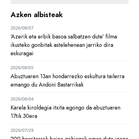
Azken albisteak
2026/08/07
‘Azerik eta erbik basoa salbatzen dute’ filma
ikusteko gonbitak astelehenean jarriko dira
eskuragai
2026/08/05
Abuztuaren 13an hondarrezko eskultura tailerra
emango du Andoni Bastarrikak
2026/08/04
Karela kiroldegia itxita egongo da abuztuaren
17tik 30era
2026/07/29