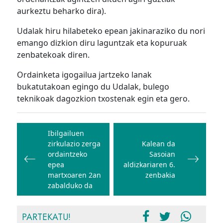
aurkeztu beharko dira).
Udalak hiru hilabeteko epean jakinaraziko du nori
emango dizkion diru laguntzak eta kopuruak
zenbatekoak diren.
Ordainketa igogailua jartzeko lanak
bukatutakoan egingo du Udalak, bulego
teknikoak dagozkion txostenak egin eta gero.
Bidalketetan
zehar
Ibilgailuen
zirkulazio zerga
Kalean da
nabigatu
ordaintzeko
Sasoian
epea
aldizkariaren 6.
martxoaren 2an
zenbakia
zabalduko da
PARTEKATU!