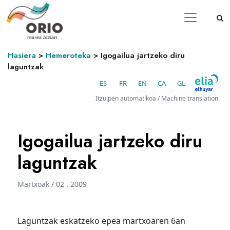
Hasiera
>
Hemeroteka
>
Igogailua jartzeko diru
laguntzak
ES
FR
EN
CA
GL
Itzulpen automatikoa / Machine translation
Igogailua jartzeko diru
laguntzak
Martxoak / 02 . 2009
Laguntzak eskatzeko epea martxoaren 6an