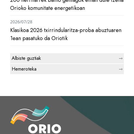
200 herritarrek baino gehiagok eman dute izena
Orioko komunitate energetikoan
2026/07/28
Klasikoa 2026 txirrindularitza-proba abuztuaren
1ean pasatuko da Oriotik
Albiste guztiak
Hemeroteka