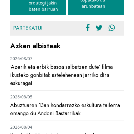
ordutegi jakin
larunbatean
baten barruan
PARTEKATU!
Azken albisteak
2026/08/07
‘Azerik eta erbik basoa salbatzen dute’ filma
ikusteko gonbitak astelehenean jarriko dira
eskuragai
2026/08/05
Abuztuaren 13an hondarrezko eskultura tailerra
emango du Andoni Bastarrikak
2026/08/04