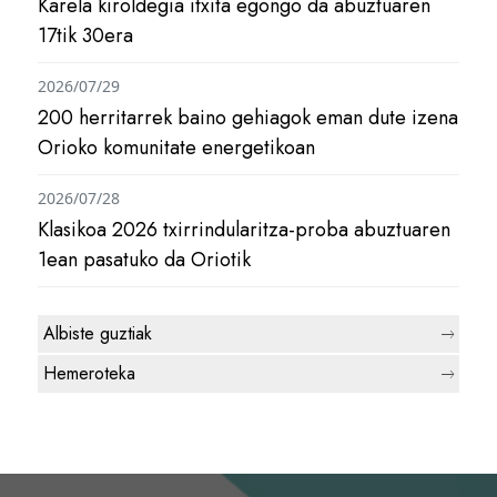
Karela kiroldegia itxita egongo da abuztuaren
17tik 30era
2026/07/29
200 herritarrek baino gehiagok eman dute izena
Orioko komunitate energetikoan
2026/07/28
Klasikoa 2026 txirrindularitza-proba abuztuaren
1ean pasatuko da Oriotik
Albiste guztiak
Hemeroteka