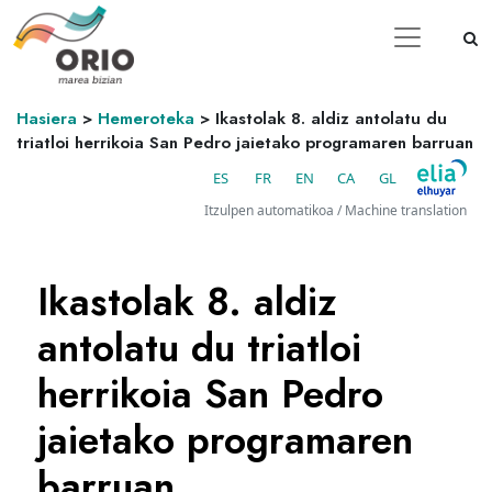
Hasiera
>
Hemeroteka
>
Ikastolak 8. aldiz antolatu du
triatloi herrikoia San Pedro jaietako programaren barruan
ES
FR
EN
CA
GL
Itzulpen automatikoa / Machine translation
Ikastolak 8. aldiz
antolatu du triatloi
herrikoia San Pedro
jaietako programaren
barruan