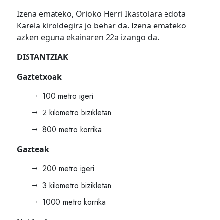
Izena emateko, Orioko Herri Ikastolara edota
Karela kiroldegira jo behar da. Izena emateko
azken eguna ekainaren 22a izango da.
DISTANTZIAK
Gaztetxoak
100 metro igeri
2 kilometro bizikletan
800 metro korrika
Gazteak
200 metro igeri
3 kilometro bizikletan
1000 metro korrika