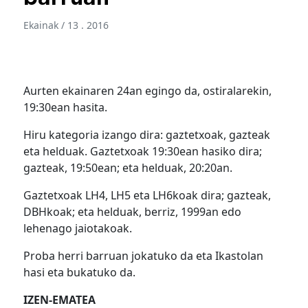
Ekainak / 13 . 2016
Aurten ekainaren 24an egingo da, ostiralarekin,
19:30ean hasita.
Hiru kategoria izango dira: gaztetxoak, gazteak
eta helduak. Gaztetxoak 19:30ean hasiko dira;
gazteak, 19:50ean; eta helduak, 20:20an.
Gaztetxoak LH4, LH5 eta LH6koak dira; gazteak,
DBHkoak; eta helduak, berriz, 1999an edo
lehenago jaiotakoak.
Proba herri barruan jokatuko da eta Ikastolan
hasi eta bukatuko da.
IZEN-EMATEA