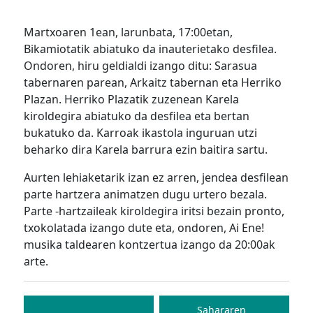
Martxoaren 1ean, larunbata, 17:00etan,
Bikamiotatik abiatuko da inauterietako desfilea.
Ondoren, hiru geldialdi izango ditu: Sarasua
tabernaren parean, Arkaitz tabernan eta Herriko
Plazan. Herriko Plazatik zuzenean Karela
kiroldegira abiatuko da desfilea eta bertan
bukatuko da. Karroak ikastola inguruan utzi
beharko dira Karela barrura ezin baitira sartu.
Aurten lehiaketarik izan ez arren, jendea desfilean
parte hartzera animatzen dugu urtero bezala.
Parte -hartzaileak kiroldegira iritsi bezain pronto,
txokolatada izango dute eta, ondoren, Ai Ene!
musika taldearen kontzertua izango da 20:00ak
arte.
Bidalketetan
zehar
Sahararen