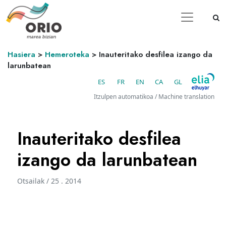
Hasiera
>
Hemeroteka
>
Inauteritako desfilea izango da
larunbatean
ES
FR
EN
CA
GL
Itzulpen automatikoa / Machine translation
Inauteritako desfilea
izango da larunbatean
Otsailak / 25 . 2014