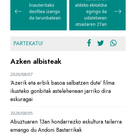
Inauteritako
aldeko ekitaldia
nabigatu
desfilea izango
egingo da
da larunbatean
udaletxean
otsailaren 27an
PARTEKATU!
Azken albisteak
2026/08/07
‘Azerik eta erbik basoa salbatzen dute’ filma
ikusteko gonbitak astelehenean jarriko dira
eskuragai
2026/08/05
Abuztuaren 13an hondarrezko eskultura tailerra
emango du Andoni Bastarrikak