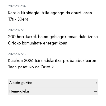
2026/08/04
Karela kiroldegia itxita egongo da abuztuaren
17tik 30era
2026/07/29
200 herritarrek baino gehiagok eman dute izena
Orioko komunitate energetikoan
2026/07/28
Klasikoa 2026 txirrindularitza-proba abuztuaren
1ean pasatuko da Oriotik
Albiste guztiak
Hemeroteka