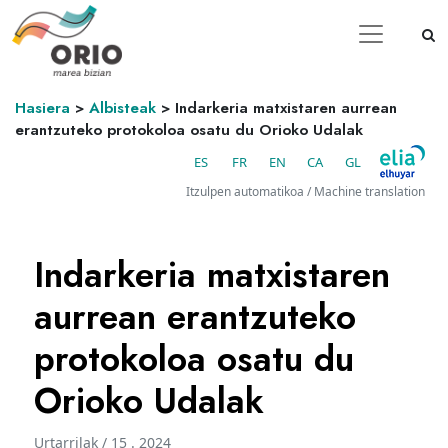
Hasiera
>
Albisteak
>
Indarkeria matxistaren aurrean
erantzuteko protokoloa osatu du Orioko Udalak
ES
FR
EN
CA
GL
Itzulpen automatikoa / Machine translation
Indarkeria matxistaren
aurrean erantzuteko
protokoloa osatu du
Orioko Udalak
Urtarrilak / 15 . 2024