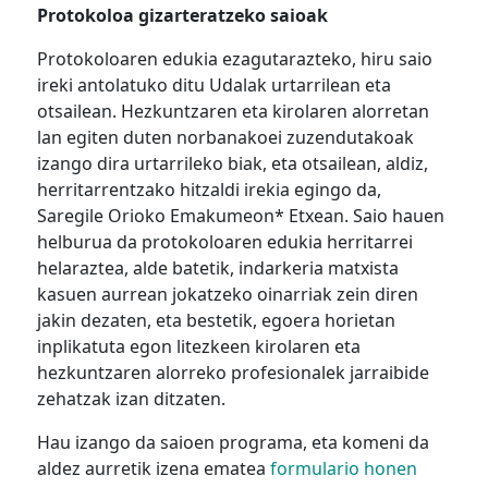
Protokoloa gizarteratzeko saioak
Protokoloaren edukia ezagutarazteko, hiru saio
ireki antolatuko ditu Udalak urtarrilean eta
otsailean. Hezkuntzaren eta kirolaren alorretan
lan egiten duten norbanakoei zuzendutakoak
izango dira urtarrileko biak, eta otsailean, aldiz,
herritarrentzako hitzaldi irekia egingo da,
Saregile Orioko Emakumeon* Etxean. Saio hauen
helburua da protokoloaren edukia herritarrei
helaraztea, alde batetik, indarkeria matxista
kasuen aurrean jokatzeko oinarriak zein diren
jakin dezaten, eta bestetik, egoera horietan
inplikatuta egon litezkeen kirolaren eta
hezkuntzaren alorreko profesionalek jarraibide
zehatzak izan ditzaten.
Hau izango da saioen programa, eta komeni da
aldez aurretik izena ematea
formulario honen