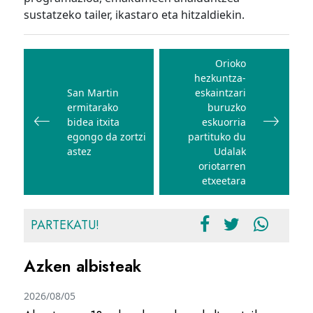
sustatzeko tailer, ikastaro eta hitzaldiekin.
Bidalketetan
zehar
Orioko
hezkuntza-
nabigatu
San Martin
eskaintzari
ermitarako
buruzko
bidea itxita
eskuorria
egongo da zortzi
partituko du
astez
Udalak
oriotarren
etxeetara
PARTEKATU!
Azken albisteak
2026/08/05