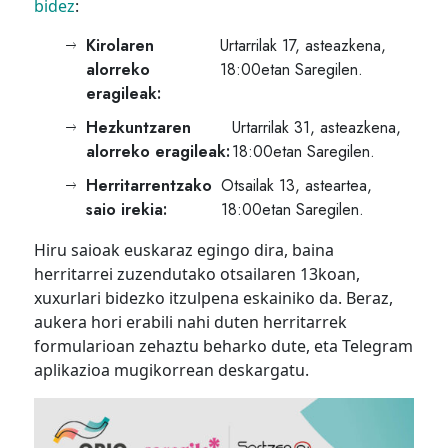
bidez
:
Kirolaren
Urtarrilak 17, asteazkena,
alorreko
18:00etan Saregilen.
eragileak:
Hezkuntzaren
Urtarrilak 31, asteazkena,
alorreko eragileak:
18:00etan Saregilen.
Herritarrentzako
Otsailak 13, asteartea,
saio irekia:
18:00etan Saregilen.
Hiru saioak euskaraz egingo dira, baina
herritarrei zuzendutako otsailaren 13koan,
xuxurlari bidezko itzulpena eskainiko da. Beraz,
aukera hori erabili nahi duten herritarrek
formularioan zehaztu beharko dute, eta Telegram
aplikazioa mugikorrean deskargatu.