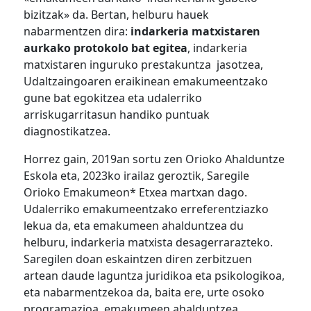
bizitzak» da. Bertan, helburu hauek
nabarmentzen dira:
indarkeria matxistaren
aurkako protokolo bat egitea
, indarkeria
matxistaren inguruko prestakuntza jasotzea,
Udaltzaingoaren eraikinean emakumeentzako
gune bat egokitzea eta udalerriko
arriskugarritasun handiko puntuak
diagnostikatzea.
Horrez gain, 2019an sortu zen Orioko Ahalduntze
Eskola eta, 2023ko irailaz geroztik, Saregile
Orioko Emakumeon* Etxea martxan dago.
Udalerriko emakumeentzako erreferentziazko
lekua da, eta emakumeen ahalduntzea du
helburu, indarkeria matxista desagerrarazteko.
Saregilen doan eskaintzen diren zerbitzuen
artean daude laguntza juridikoa eta psikologikoa,
eta nabarmentzekoa da, baita ere, urte osoko
programazioa, emakumeen ahalduntzea