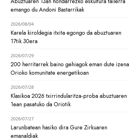
Abuztuaren 13an hondarrezko eskultura tailerra
emango du Andoni Bastarrikak
2026/08/04
Karela kiroldegia itxita egongo da abuztuaren
17tik 30era
2026/07/29
200 herritarrek baino gehiagok eman dute izena
Orioko komunitate energetikoan
2026/07/28
Klasikoa 2026 txirrindularitza-proba abuztuaren
1ean pasatuko da Oriotik
2026/07/27
Larunbatean hasiko dira Gure Zirkuaren
emanaldiak