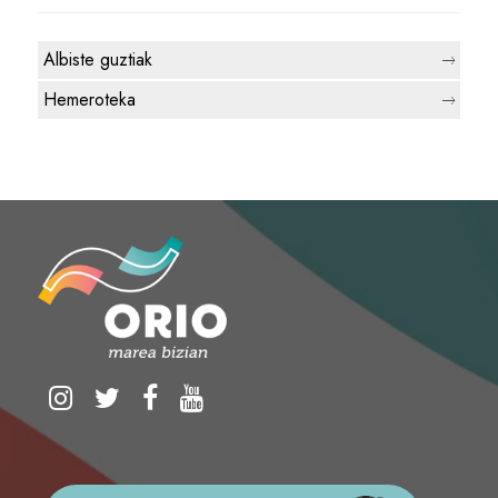
Albiste guztiak
Hemeroteka