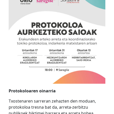
Protokoloaren oinarria
Txostenaren sarreran zehazten den moduan,
protokoloa tresna bat da, arreta-zerbitzu
publikoek biktimei harrera eta arreta hobea