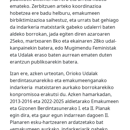
emateko. Zerbitzuen arteko koordinazioa
hobetzea ere badu helburu, emakumeen
birbiktimizazioa saihestuz, eta urrats bat gehiago
da indarkeria matxistarik gabeko udalerri baten
aldeko borrokan, jada egiten diren azaroaren
25eko, martxoaren 8ko eta ekainaren 28ko udal-
kanpainekin batera, edo Mugimendu Feministak
eta Udalak eraso baten aurrean ematen duten
erantzun publikoarekin batera.
Izan ere, azken urteotan, Orioko Udalak
berdintasunarekiko eta emakumeenganako
indarkeria matxistaren aurkako borrokarekiko
konpromisoa erakutsi du. Azken hamarkadan,
2013-2016 eta 2022-2025 aldietarako Emakumeen
eta Gizonen Berdintasunerako I. eta II. Planak
egin dira, eta gaur egun indarrean dagoen II.
Planaren esku-hartzearen ardatzetako bat
«emakumeen aurkako indarkeriarik gabeko