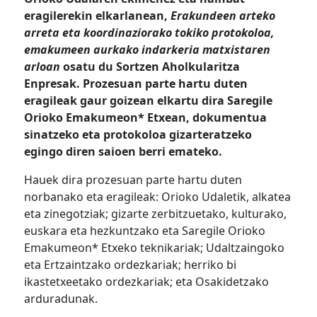
eragilerekin elkarlanean,
Erakundeen arteko
arreta eta koordinaziorako tokiko protokoloa,
emakumeen aurkako indarkeria matxistaren
arloan
osatu du Sortzen Aholkularitza
Enpresak. Prozesuan parte hartu duten
eragileak gaur goizean elkartu dira Saregile
Orioko Emakumeon* Etxean, dokumentua
sinatzeko eta protokoloa gizarteratzeko
egingo diren saioen berri emateko.
Hauek dira prozesuan parte hartu duten
norbanako eta eragileak: Orioko Udaletik, alkatea
eta zinegotziak; gizarte zerbitzuetako, kulturako,
euskara eta hezkuntzako eta Saregile Orioko
Emakumeon* Etxeko teknikariak; Udaltzaingoko
eta Ertzaintzako ordezkariak; herriko bi
ikastetxeetako ordezkariak; eta Osakidetzako
arduradunak.