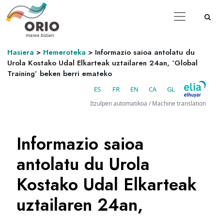
Hasiera
>
Hemeroteka
>
Informazio saioa antolatu du
Urola Kostako Udal Elkarteak uztailaren 24an, ‘Global
Training’ beken berri emateko
ES
FR
EN
CA
GL
Itzulpen automatikoa / Machine translation
Informazio saioa
antolatu du Urola
Kostako Udal Elkarteak
uztailaren 24an,