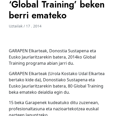
‘Global Training’ beken
berri emateko
Uztailak / 17 . 2014
GARAPEN Elkarteak, Donostia Sustapena eta
Eusko Jaurlaritzarekin batera, 2014ko Global
Training programa abian jarri du.
GARAPEN Elkarteak (Urola Kostako Udal Elkartea
bertako kide da), Donostiako Sustapena eta
Eusko Jaurlaritzarekin batera, 80 Global Training
beka emateko deialdia egin du.
15 beka Garapenek kudeatuko ditu zuzenean,
profesionaltasuna eta nazioartekotzea euskal
gazteen laguntzeko.