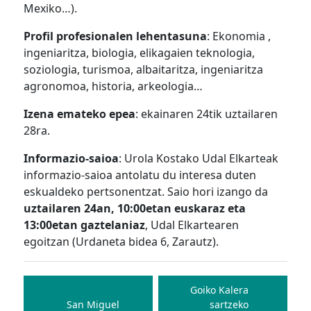
Mexiko…).
Profil profesionalen lehentasuna
: Ekonomia ,
ingeniaritza, biologia, elikagaien teknologia,
soziologia, turismoa, albaitaritza, ingeniaritza
agronomoa, historia, arkeologia…
Izena emateko epea
: ekainaren 24tik uztailaren
28ra.
Informazio-saioa
: Urola Kostako Udal Elkarteak
informazio-saioa antolatu du interesa duten
eskualdeko pertsonentzat. Saio hori izango da
uztailaren 24an, 10:00etan euskaraz eta
13:00etan gaztelaniaz
, Udal Elkartearen
egoitzan (Urdaneta bidea 6, Zarautz).
Bidalketetan
zehar
Goiko Kalera
San Miguel
sartzeko