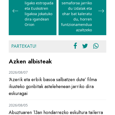
nabigatu
ligako estropada
semaforoa jarriko
eta Euskotren
du Udalak eta
ligakoa jokatuko
ohar bat kaleratu
dira igandean
du, horren
Orion
funtzionamendua
azaltzeko
PARTEKATU!
Azken albisteak
2026/08/07
‘Azerik eta erbik basoa salbatzen dute’ filma
ikusteko gonbitak astelehenean jarriko dira
eskuragai
2026/08/05
Abuztuaren 13an hondarrezko eskultura tailerra