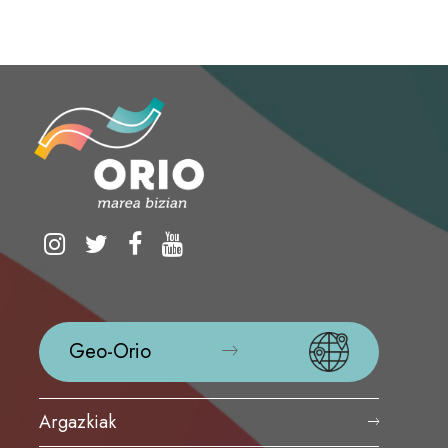
Geo-Orio
Argazkiak