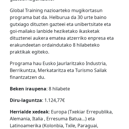
Global Training nazioarteko mugikortasun
programa bat da. Helburua da 30 urte baino
gutxiago dituzten gazteei eta unibertsitate eta
goi-mailako lanbide heziketako ikasketak
dituztenei aukera ematea atzerriko enpresa eta
erakundeetan ordaindutako 8 hilabeteko
praktikak egiteko.
Programa hau Eusko Jaurlaritzako Industria,
Berrikuntza, Merkataritza eta Turismo Sailak
finantzatzen du.
Beken iraupena
: 8 hilabete
Diru-laguntza
: 1.124,77€
Herrialde xedeak
: Europa (Txekiar Errepublika,
Alemania, Italia , Erresuma Batua…) eta
Latinoamerika (Kolonbia, Txile, Paraguai,