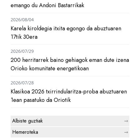
emango du Andoni Bastarrikak
2026/08/04
Karela kiroldegia itxita egongo da abuztuaren
17tik 30era
2026/07/29
200 herritarrek baino gehiagok eman dute izena
Orioko komunitate energetikoan
2026/07/28
Klasikoa 2026 txirrindularitza-proba abuztuaren
1ean pasatuko da Oriotik
Albiste guztiak
Hemeroteka