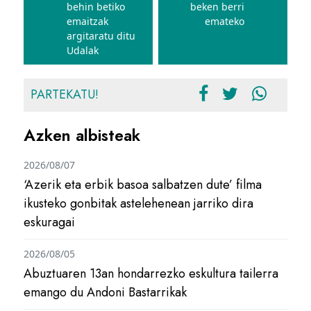
behin betiko
beken berri
emaitzak
emateko
argitaratu ditu
Udalak
PARTEKATU!
Azken albisteak
2026/08/07
‘Azerik eta erbik basoa salbatzen dute’ filma
ikusteko gonbitak astelehenean jarriko dira
eskuragai
2026/08/05
Abuztuaren 13an hondarrezko eskultura tailerra
emango du Andoni Bastarrikak