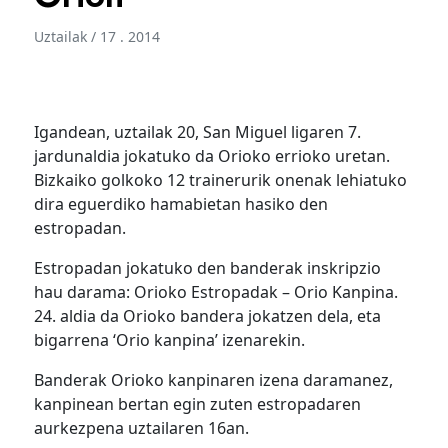
Uztailak / 17 . 2014
Igandean, uztailak 20, San Miguel ligaren 7.
jardunaldia jokatuko da Orioko errioko uretan.
Bizkaiko golkoko 12 trainerurik onenak lehiatuko
dira eguerdiko hamabietan hasiko den
estropadan.
Estropadan jokatuko den banderak inskripzio
hau darama: Orioko Estropadak – Orio Kanpina.
24. aldia da Orioko bandera jokatzen dela, eta
bigarrena ‘Orio kanpina’ izenarekin.
Banderak Orioko kanpinaren izena daramanez,
kanpinean bertan egin zuten estropadaren
aurkezpena uztailaren 16an.