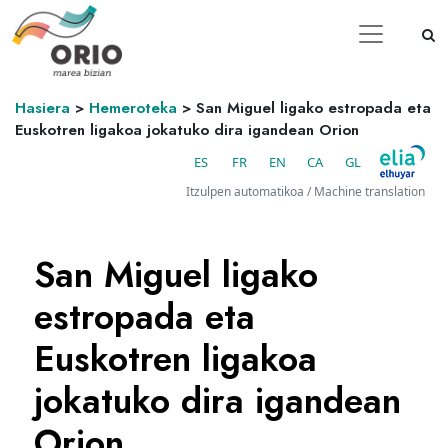
Hasiera
>
Hemeroteka
>
San Miguel ligako estropada eta
Euskotren ligakoa jokatuko dira igandean Orion
ES
FR
EN
CA
GL
Itzulpen automatikoa / Machine translation
San Miguel ligako
estropada eta
Euskotren ligakoa
jokatuko dira igandean
Orion