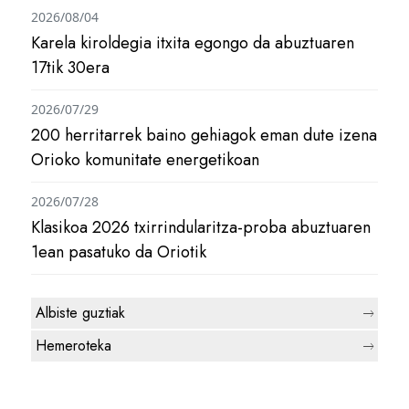
2026/08/04
Karela kiroldegia itxita egongo da abuztuaren
17tik 30era
2026/07/29
200 herritarrek baino gehiagok eman dute izena
Orioko komunitate energetikoan
2026/07/28
Klasikoa 2026 txirrindularitza-proba abuztuaren
1ean pasatuko da Oriotik
Albiste guztiak
Hemeroteka