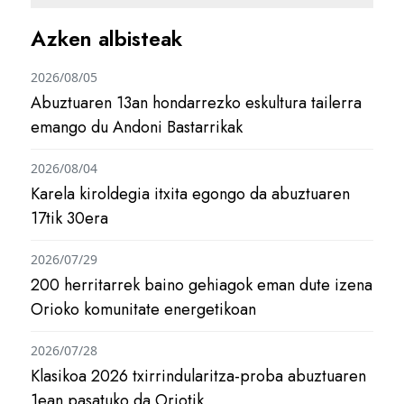
Azken albisteak
2026/08/05
Abuztuaren 13an hondarrezko eskultura tailerra
emango du Andoni Bastarrikak
2026/08/04
Karela kiroldegia itxita egongo da abuztuaren
17tik 30era
2026/07/29
200 herritarrek baino gehiagok eman dute izena
Orioko komunitate energetikoan
2026/07/28
Klasikoa 2026 txirrindularitza-proba abuztuaren
1ean pasatuko da Oriotik