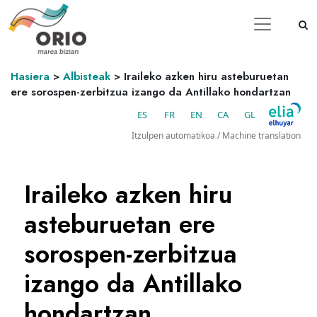
Hasiera
>
Albisteak
>
Iraileko azken hiru asteburuetan
ere sorospen-zerbitzua izango da Antillako hondartzan
ES
FR
EN
CA
GL
Itzulpen automatikoa / Machine translation
Iraileko azken hiru
asteburuetan ere
sorospen-zerbitzua
izango da Antillako
hondartzan