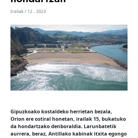
Irailak / 12 . 2023
Gipuzkoako kostaldeko herrietan bezala,
Orion ere ostiral honetan, irailak 15, bukatuko
da hondartzako denboraldia. Larunbatetik
aurrera, beraz, Antillako kabinak itxita egongo