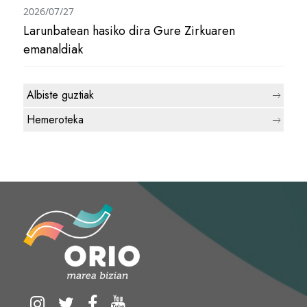
2026/07/27
Larunbatean hasiko dira Gure Zirkuaren
emanaldiak
Albiste guztiak
Hemeroteka