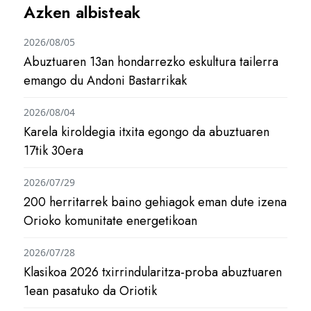
Azken albisteak
2026/08/05
Abuztuaren 13an hondarrezko eskultura tailerra
emango du Andoni Bastarrikak
2026/08/04
Karela kiroldegia itxita egongo da abuztuaren
17tik 30era
2026/07/29
200 herritarrek baino gehiagok eman dute izena
Orioko komunitate energetikoan
2026/07/28
Klasikoa 2026 txirrindularitza-proba abuztuaren
1ean pasatuko da Oriotik