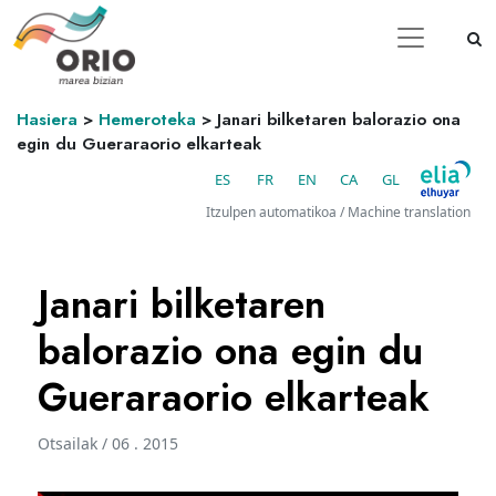
Hasiera
>
Hemeroteka
>
Janari bilketaren balorazio ona
egin du Gueraraorio elkarteak
ES
FR
EN
CA
GL
Itzulpen automatikoa / Machine translation
Janari bilketaren
balorazio ona egin du
Gueraraorio elkarteak
Otsailak / 06 . 2015