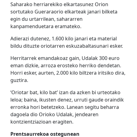
Saharako herriarekiko elkartasunez Orion
sortutako Gueraraorio elkarteak janari bilketa
egin du urtarrilean, sahararren
kanpamenduetara eramateko.
Adierazi dutenez, 1.600 kilo janari eta material
bildu dituzte oriotarren eskuzabaltasunari esker.
Herritarrek emandakoaz gain, Udalak 300 euro
eman dizkie, arroza erosteko herriko dendetan.
Horri esker, aurten, 2.000 kilo biltzera iritsiko dira,
guztira.
‘Oriotar bat, kilo bat’ izan da azken bi urteotako
leloa; baina, ikusten denez, urruti gaude oraindik
erronka hori betetzeko. Lanean segitu beharra
dagoela dio Orioko Udalak, jendearen
kontzientziazioan eragiten.
Prentsaurrekoa ostegunean