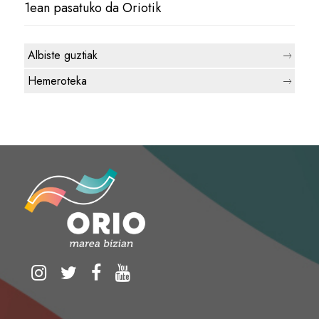
1ean pasatuko da Oriotik
Albiste guztiak
Hemeroteka