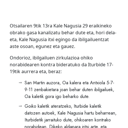
Otsailaren 9tik 13ra Kale Nagusia 29 eraikineko
obrako gasa kanalizatu behar dute eta, hori dela-
eta, Kale Nagusia itxi egingo da ibilgailuentzat
aste osoan, egunez eta gauez.
Ondorioz, ibilgailuen zirkulazioa ohiko
norabidearen kontra bideratuko da Iturbide 17-
19tik aurrera eta, beraz:
San Martin auzora, Oa kalera eta Antxiola 5-7-
9-11 zenbakietara joan behar duten ibilgailuek,
Oa kaletik gora igo beharko dute.
Goiko kaletik ateratzeko, Iturbide kaletik
datozen autoek, Kale Nagusia hartu beharrean,
Iturbidetik jarraituko dute, ohikoaren kontrako
norabidean, Dikeko aldapara iritsi arte, eta