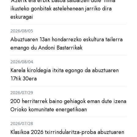
‘Azerik eta erbik basoa salbatzen dute’ filma
ikusteko gonbitak astelehenean jarriko dira
eskuragai
2026/08/05
Abuztuaren 13an hondarrezko eskultura tailerra
emango du Andoni Bastarrikak
2026/08/04
Karela kiroldegia itxita egongo da abuztuaren
17tik 30era
2026/07/29
200 herritarrek baino gehiagok eman dute izena
Orioko komunitate energetikoan
2026/07/28
Klasikoa 2026 txirrindularitza-proba abuztuaren