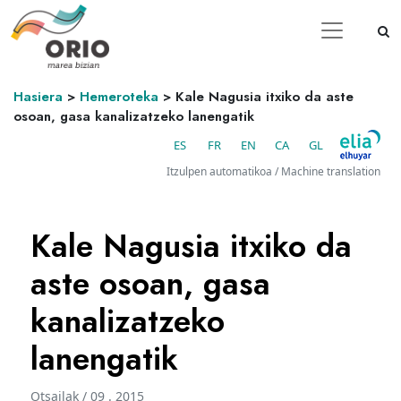
Hasiera
>
Hemeroteka
>
Kale Nagusia itxiko da aste
osoan, gasa kanalizatzeko lanengatik
ES
FR
EN
CA
GL
Itzulpen automatikoa / Machine translation
Kale Nagusia itxiko da
aste osoan, gasa
kanalizatzeko
lanengatik
Otsailak / 09 . 2015