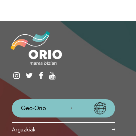
Geo-Orio
Argazkiak