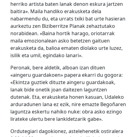
herriko artista baten lanak denon eskura jartzen
baitira». Maila handiko erakusketa dela
nabarmendu du, eta urrats txiki bat urte hasieran
aurkeztu zen Biziberritze Planak zehaztutako
norabidean. «Baina hortik harago, oriotarrak
maila emozionalean asko betetzen gaituen
erakusketa da, balioa ematen diolako urte luzez,
isilik eta umil, egindako lanari».
Peronak, bere aldetik, alboan izan dituen
«aingeru guardakoen» papera ekarri du gogora:
«Ekintza guztiek dituzte aingeru guardakoak,
lanak bide onetik joan daitezen laguntzen
dutenak. Eta, erakusketa honen kasuan, Udaleko
arduradunen lana ez ezik, nire emazte Begoñaren
laguntza eskertu nahiko nuke: obra asko ezingo
lirateke ulertu bere lankidetzarik gabe».
Ordutegiari dagokionez, astelehenetik ostiralera