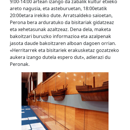
9:00-14:00 artean izango da zabalik kultur etxeko
areto nagusia, eta asteburuetan, 18:00etatik
20:00etara irekiko dute. Arratsaldeko saioetan,
Perona bera arduratuko da bisitariak gidatzeaz
eta xehetasunak azaltzeaz. Dena dela, maketa
bakoitzari buruzko informazioa eta azalpenak
jasota daude bakoitzaren alboan dagoen orrian.
«Herritarrek eta bisitariek erakusketaz gozatzeko
aukera izango dutela espero dut», adierazi du
Peronak.