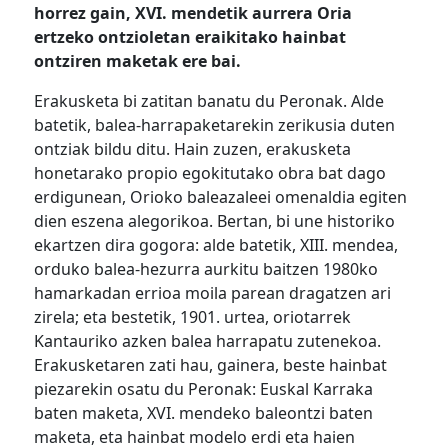
horrez gain, XVI. mendetik aurrera Oria
ertzeko ontzioletan eraikitako hainbat
ontziren maketak ere bai.
Erakusketa bi zatitan banatu du Peronak. Alde
batetik, balea-harrapaketarekin zerikusia duten
ontziak bildu ditu. Hain zuzen, erakusketa
honetarako propio egokitutako obra bat dago
erdigunean, Orioko baleazaleei omenaldia egiten
dien eszena alegorikoa. Bertan, bi une historiko
ekartzen dira gogora: alde batetik, XIII. mendea,
orduko balea-hezurra aurkitu baitzen 1980ko
hamarkadan errioa moila parean dragatzen ari
zirela; eta bestetik, 1901. urtea, oriotarrek
Kantauriko azken balea harrapatu zutenekoa.
Erakusketaren zati hau, gainera, beste hainbat
piezarekin osatu du Peronak: Euskal Karraka
baten maketa, XVI. mendeko baleontzi baten
maketa, eta hainbat modelo erdi eta haien