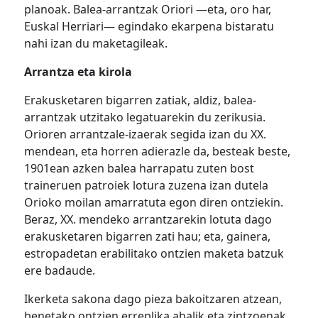
planoak. Balea-arrantzak Oriori —eta, oro har,
Euskal Herriari— egindako ekarpena bistaratu
nahi izan du maketagileak.
Arrantza eta kirola
Erakusketaren bigarren zatiak, aldiz, balea-
arrantzak utzitako legatuarekin du zerikusia.
Orioren arrantzale-izaerak segida izan du XX.
mendean, eta horren adierazle da, besteak beste,
1901ean azken balea harrapatu zuten bost
traineruen patroiek lotura zuzena izan dutela
Orioko moilan amarratuta egon diren ontziekin.
Beraz, XX. mendeko arrantzarekin lotuta dago
erakusketaren bigarren zati hau; eta, gainera,
estropadetan erabilitako ontzien maketa batzuk
ere badaude.
Ikerketa sakona dago pieza bakoitzaren atzean,
benetako ontzien erreplika ahalik eta zintzoenak