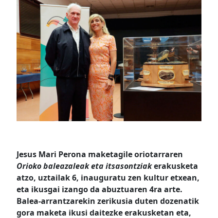
Jesus Mari Perona maketagile oriotarraren
Orioko baleazaleak eta itsasontziak
erakusketa
atzo, uztailak 6, inauguratu zen kultur etxean,
eta ikusgai izango da abuztuaren 4ra arte.
Balea-arrantzarekin zerikusia duten dozenatik
gora maketa ikusi daitezke erakusketan eta,