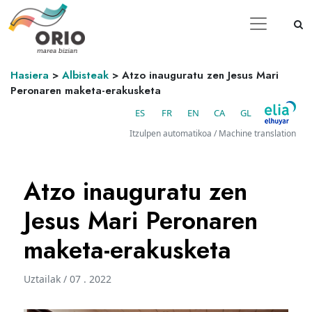
Hasiera
>
Albisteak
>
Atzo inauguratu zen Jesus Mari
Peronaren maketa-erakusketa
ES
FR
EN
CA
GL
Itzulpen automatikoa / Machine translation
Atzo inauguratu zen
Jesus Mari Peronaren
maketa-erakusketa
Uztailak / 07 . 2022