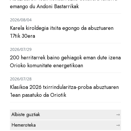
emango du Andoni Bastarrikak
2026/08/04
Karela kiroldegia itxita egongo da abuztuaren
17tik 30era
2026/07/29
200 herritarrek baino gehiagok eman dute izena
Orioko komunitate energetikoan
2026/07/28
Klasikoa 2026 txirrindularitza-proba abuztuaren
1ean pasatuko da Oriotik
Albiste guztiak
Hemeroteka