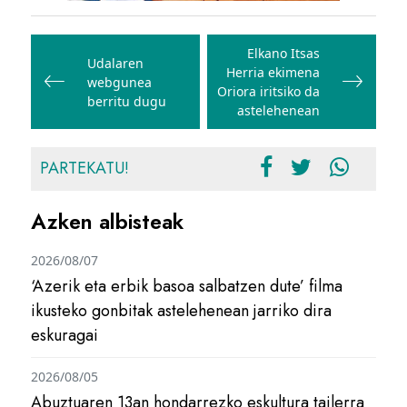
Bidalketetan
zehar
Elkano Itsas
Udalaren
Herria ekimena
nabigatu
webgunea
Oriora iritsiko da
berritu dugu
astelehenean
PARTEKATU!
Azken albisteak
2026/08/07
‘Azerik eta erbik basoa salbatzen dute’ filma
ikusteko gonbitak astelehenean jarriko dira
eskuragai
2026/08/05
Abuztuaren 13an hondarrezko eskultura tailerra