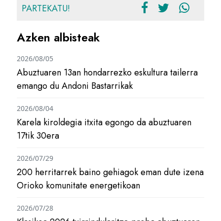
PARTEKATU!
Azken albisteak
2026/08/05
Abuztuaren 13an hondarrezko eskultura tailerra
emango du Andoni Bastarrikak
2026/08/04
Karela kiroldegia itxita egongo da abuztuaren
17tik 30era
2026/07/29
200 herritarrek baino gehiagok eman dute izena
Orioko komunitate energetikoan
2026/07/28