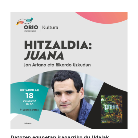
Datozen egunetan iragarriko du Udalak