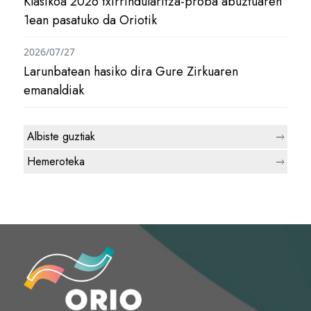
Klasikoa 2026 txirrindularitza-proba abuztuaren
1ean pasatuko da Oriotik
2026/07/27
Larunbatean hasiko dira Gure Zirkuaren
emanaldiak
Albiste guztiak
Hemeroteka