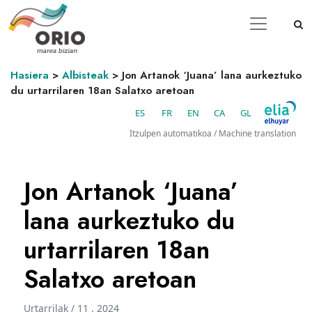
Hasiera
>
Albisteak
>
Jon Artanok ‘Juana’ lana aurkeztuko
du urtarrilaren 18an Salatxo aretoan
ES
FR
EN
CA
GL
Itzulpen automatikoa / Machine translation
Jon Artanok ‘Juana’
lana aurkeztuko du
urtarrilaren 18an
Salatxo aretoan
Urtarrilak / 11 . 2024