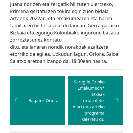
Juana nor zen eta zergatik hil zuten ulertzeko,
krimena gertatu zen tokira egin zuen bidaia
Artanok 2022an, eta emakumearen eta haren
familiaren historia jaso du lanean. Gerra garaiko
Bizkaia eta egungo Kolonbiako ingurune basatia
zorroztasunez kontatu
ditu, eta lanaren nondik norakoak azaltzera
etorriko da egilea, Uzkudun lagun, Oriora. Saioa
Salatxo aretoan izango da, 18:30ean hasita.
Bidalketetan
zehar
Saregile Orioko
Emakumeon*
nabigatu
Etxeak
Bagatoz Oriora!
urtarriletik
martxora arteko
programa
kaleratu du