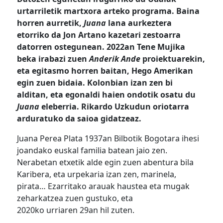
urtarriletik martxora arteko programa. Baina
horren aurretik,
Juana
lana aurkeztera
etorriko da Jon Artano kazetari zestoarra
datorren ostegunean. 2022an Tene Mujika
beka irabazi zuen
Anderik Ande
proiektuarekin,
eta egitasmo horren baitan, Hego Amerikan
egin zuen bidaia. Kolonbian izan zen bi
alditan, eta egonaldi haien ondotik osatu du
Juana
eleberria. Rikardo Uzkudun oriotarra
arduratuko da saioa gidatzeaz.
Juana Perea Plata 1937an Bilbotik Bogotara ihesi
joandako euskal familia batean jaio zen.
Nerabetan etxetik alde egin zuen abentura bila
Karibera, eta urpekaria izan zen, marinela,
pirata… Ezarritako arauak haustea eta mugak
zeharkatzea zuen gustuko, eta
2020ko urriaren 29an hil zuten.