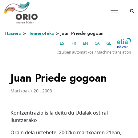
Hasiera
>
Hemeroteka
>
Juan Priede gogoan
ES
FR
EN
CA
GL
Itzulpen automatikoa / Machine translation
Juan Priede gogoan
Martxoak / 20 . 2003
Kontzentrazio isila deitu du Udalak ostiral
iluntzerako
Orain dela urtebete, 2002ko martxoaren 21ean,