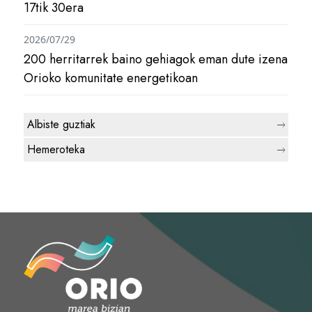
17tik 30era
2026/07/29
200 herritarrek baino gehiagok eman dute izena
Orioko komunitate energetikoan
Albiste guztiak
Hemeroteka