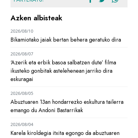
Azken albisteak
2026/08/10
Bikamiotako jaiak bertan behera geratuko dira
2026/08/07
‘Azerik eta erbik basoa salbatzen dute’ filma
ikusteko gonbitak astelehenean jarriko dira
eskuragai
2026/08/05
Abuztuaren 13an hondarrezko eskultura tailerra
emango du Andoni Bastarrikak
2026/08/04
Karela kiroldegia itxita egongo da abuztuaren