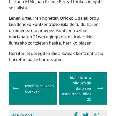
hil zuen ETAk Juan Priede Perez Orioko zinegotzi
sozialista.
Lehen urteurren honetan Orioko Udalak ordu
laurdeneko kontzentrazio isila deitu du haren
oroimenez eta omenez. Kontzentrazioa
martxoaren 21ean egingo da, ostiralarekin,
iluntzeko zortzietan hasita, herriko plazan.
Herritarrei dei egiten die alkateak kontzentrazio
horretan parte har dezaten.
Bidalketetan
zehar
Udalbatzarra
bilduko da
nabigatu
Izozkiak saltzeko
datorren
kioskoak
asteartean, hilak
25
PARTEKATU!