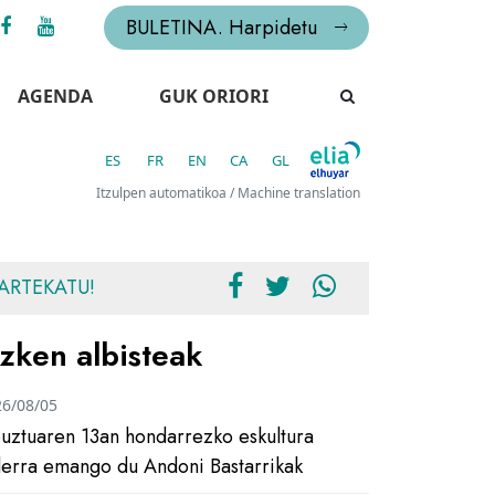
BULETINA. Harpidetu
AGENDA
GUK ORIORI
ES
FR
EN
CA
GL
Itzulpen automatikoa / Machine translation
ARTEKATU!
zken albisteak
26/08/05
uztuaren 13an hondarrezko eskultura
ilerra emango du Andoni Bastarrikak