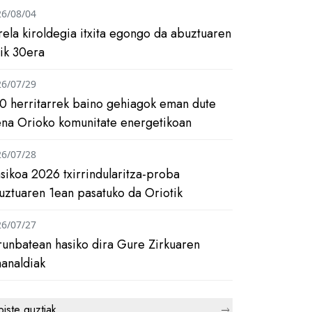
26/08/04
rela kiroldegia itxita egongo da abuztuaren
tik 30era
26/07/29
0 herritarrek baino gehiagok eman dute
ena Orioko komunitate energetikoan
26/07/28
asikoa 2026 txirrindularitza-proba
uztuaren 1ean pasatuko da Oriotik
26/07/27
runbatean hasiko dira Gure Zirkuaren
analdiak
biste guztiak