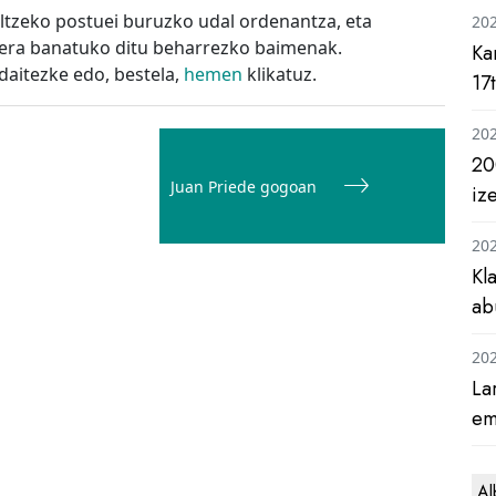
altzeko postuei buruzko udal ordenantza, eta
20
era banatuko ditu beharrezko baimenak.
Ka
aitezke edo, bestela,
hemen
klikatuz.
17
20
20
Juan Priede gogoan
iz
20
Kl
ab
20
La
em
Al