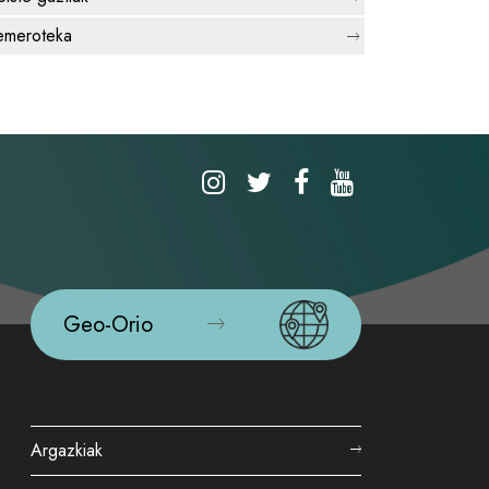
meroteka
Geo-Orio
Argazkiak