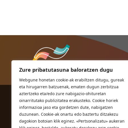
Zure pribatutasuna baloratzen dugu
Webgune honetan cookie-ak erabiltzen ditugu, gureak
eta hirugarren batzuenak, ematen dugun zerbitzua
aztertzeko eta/edo zure nabigazio-ohituretan
ORIOKO UDALA
oinarritutako publizitatea erakusteko. Cookie horiek
Herriko plaza,1
informazioa jaso eta gordetzen dute, nabigatzen
20810 Orio (Gipuzkoa)
duzunean. Cookie-ak onartu edo baztertu ditzakezu
T. 943 83 03 46
dagokion botoian klik eginez. «Pertsonalizatu» aukeran
klik eginez, bestalde, aukeratu dezakezu zein cookie