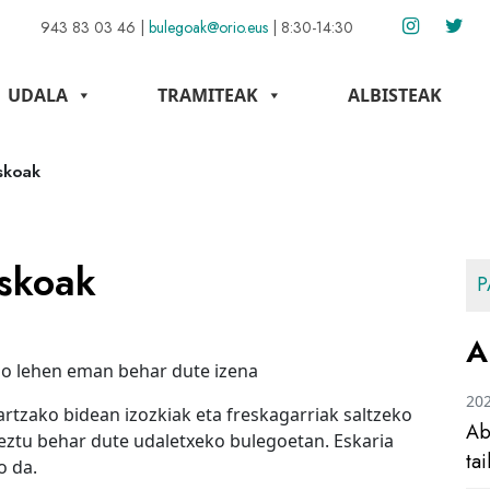
943 83 03 46
|
bulegoak@orio.eus
|
8:30-14:30
UDALA
TRAMITEAK
ALBISTEAK
oskoak
oskoak
P
A
ino lehen eman behar dute izena
20
tzako bidean izozkiak eta freskagarriak saltzeko
Ab
keztu behar dute udaletxeko bulegoetan. Eskaria
ta
o da.