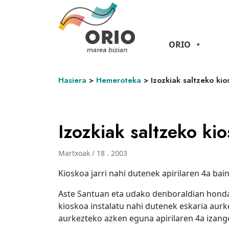
ORIO
Hasiera
>
Hemeroteka
>
Izozkiak saltzeko ki
Izozkiak saltzeko ki
Martxoak / 18 . 2003
Kioskoa jarri nahi dutenek apirilaren 4a ba
Aste Santuan eta udako denboraldian hondar
kioskoa instalatu nahi dutenek eskaria aur
aurkezteko azken eguna apirilaren 4a izang