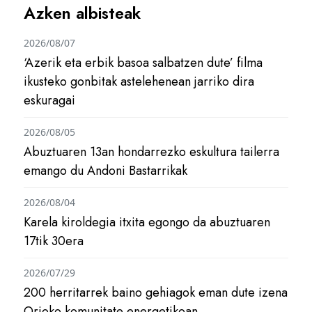
Azken albisteak
2026/08/07
‘Azerik eta erbik basoa salbatzen dute’ filma
ikusteko gonbitak astelehenean jarriko dira
eskuragai
2026/08/05
Abuztuaren 13an hondarrezko eskultura tailerra
emango du Andoni Bastarrikak
2026/08/04
Karela kiroldegia itxita egongo da abuztuaren
17tik 30era
2026/07/29
200 herritarrek baino gehiagok eman dute izena
Orioko komunitate energetikoan