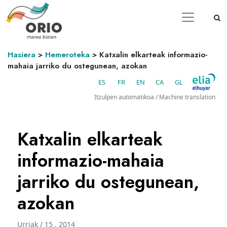
Hasiera
>
Hemeroteka
>
Katxalin elkarteak informazio-
mahaia jarriko du ostegunean, azokan
ES
FR
EN
CA
GL
Itzulpen automatikoa / Machine translation
Katxalin elkarteak
informazio-mahaia
jarriko du ostegunean,
azokan
Urriak / 15 . 2014