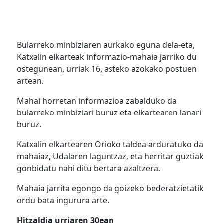
Bularreko minbiziaren aurkako eguna dela-eta,
Katxalin elkarteak informazio-mahaia jarriko du
ostegunean, urriak 16, asteko azokako postuen
artean.
Mahai horretan informazioa zabalduko da
bularreko minbiziari buruz eta elkartearen lanari
buruz.
Katxalin elkartearen Orioko taldea arduratuko da
mahaiaz, Udalaren laguntzaz, eta herritar guztiak
gonbidatu nahi ditu bertara azaltzera.
Mahaia jarrita egongo da goizeko bederatzietatik
ordu bata ingurura arte.
Hitzaldia urriaren 30ean