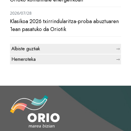
2026/07/28
Klasikoa 2026 txirrindularitza-proba abuztuaren
1ean pasatuko da Oriotik
Albiste guztiak
Hemeroteka